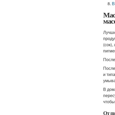
В
Мас
мас
Лучши
проду
(сок)
пигме
После
После
и тип
умыва
В дом
перес
чтобы
От п