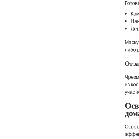
Готов
Ком
Нан
Дер
Маску
либо 
От з
Чрезм
из ко
участк
Осв
дом
Освет
эффек