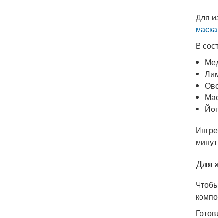
Для и
маска
В сос
Мед
Лим
Овс
Мас
Йог
Ингре
минут
Для 
Чтобы
компо
Готов