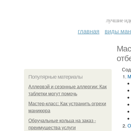
лучшие иде
главная
виды ма
Мас
отб
Сод
М
Популярные материалы
Аллервэй и сезонные аллергии: Как
таблетки могут помочь
Мастер-класс: Как устранить огрехи
маникюра
Обручальные кольца на заказ -
О
преимущества услуги