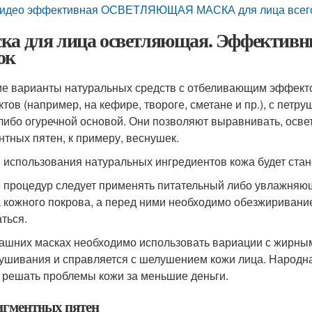
идео эффективная ОСВЕТЛЯЮЩАЯ МАСКА для лица всего 
ка для лица осветляющая. Эффектив
ок
е варианты натуральных средств с отбеливающим эффекто
ктов (например, на кефире, твороге, сметане и пр.), с пет
, либо огуречной основой. Они позволяют выравнивать, осве
нтных пятен, к примеру, веснушек.
 использования натуральных ингредиентов кожа будет стан
 процедур следует применять питательный либо увлажняющ
а кожного покрова, а перед ними необходимо обезжиривание 
ться.
ашних масках необходимо использовать вариации с жирны
ушивания и справляется с шелушением кожи лица. Народн
 решать проблемы кожи за меньшие деньги.
игментных пятен