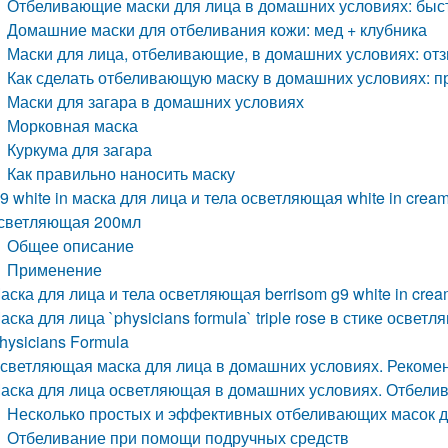
Отбеливающие маски для лица в домашних условиях: бы
Домашние маски для отбеливания кожи: мед + клубника
Маски для лица, отбеливающие, в домашних условиях: о
Как сделать отбеливающую маску в домашних условиях: п
Маски для загара в домашних условиях
Морковная маска
Куркума для загара
Как правильно наносить маску
9 white in маска для лица и тела осветляющая white in crea
светляющая 200мл
Общее описание
Применение
аска для лица и тела осветляющая berrisom g9 white in cre
аска для лица `physicians formula` triple rose в стике осв
hysicians Formula
светляющая маска для лица в домашних условиях. Рекоме
аска для лица осветляющая в домашних условиях. Отбели
Несколько простых и эффективных отбеливающих масок д
Отбеливание при помощи подручных средств