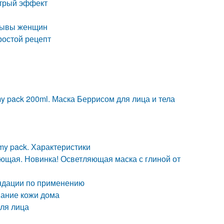
стрый эффект
тзывы женщин
ростой рецепт
my pack 200ml. Маска Беррисом для лица и тела
amy pack. Характеристики
етляющая. Новинка! Осветляющая маска с глиной от
ндации по применению
вание кожи дома
ля лица