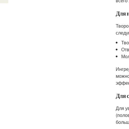
всего
Для 
Творо
следу
Тво
Отв
Мол
Ингре
можно
эффек
Для 
Для у
(полов
больш