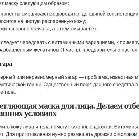
ят маску следующим образом:
поненты смешиваются, доводятся до единой консистенции
осится на чистую распаренную кожу;
жится ровно полчаса, а затем смывается.
 следует чередовать с витаминными вариациями, к примеру
разбавленным желатином (1 часть), предварительно настоян
агара
ерный или неравномерный загар — проблема, известная мн
сметической глины. Существенный плюс данного средства в 
е тела.
етляющая маска для лица. Делаем отб
ашних условиях
лить кожу лица и тела помогут кухонные дрожжи. Витамины
т. Для приготовления нужно размешать дрожжи с молоком д