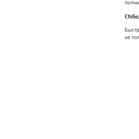
полча
Отбе
Быстр
не то