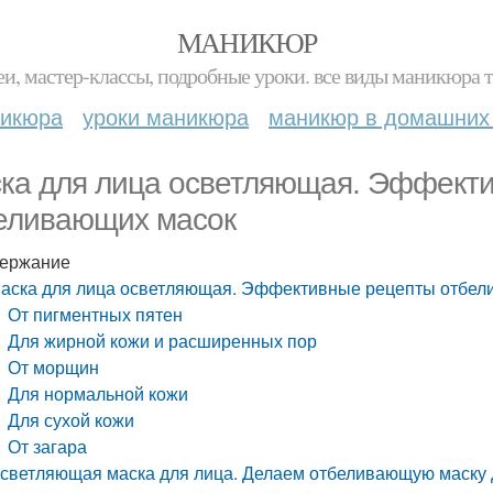
МАНИКЮР
и, мастер-классы, подробные уроки. все виды маникюра т
никюра
уроки маникюра
маникюр в домашних
ка для лица осветляющая. Эффект
еливающих масок
ержание
аска для лица осветляющая. Эффективные рецепты отбел
От пигментных пятен
Для жирной кожи и расширенных пор
От морщин
Для нормальной кожи
Для сухой кожи
От загара
светляющая маска для лица. Делаем отбеливающую маску 