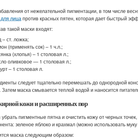
збавления от нежелательной пигментации, в том числе вес
 для лица
против красных пятен, которая дает быстрый эфф
тав такой маски входят:
 – ст. ложка;
он (применять сок) – 1 ч.л.;
янка (хлопья) – 1 столовая л.;
ло оливковое — 1 столовая л.;
урт – 1 столовая л.
диенты следует тщательно перемешать до однородной конси
. Затем маска смывается теплой водой и наносится питател
жирной кожи и расширенных пор
 убрать пигментные пятна и очистить кожу от черных точек
нента: зеленое яблоко и крахмал (можно использовать муку 
ится маска следующим образом: