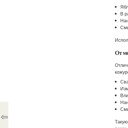
Ябл
В р
Нан
Смы
Испол
От м
Отлич
кожур
Сва
Изм
Вли
Нан
Смы
⇦
Такую