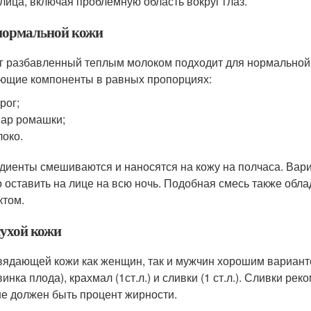
 лица, включая проблемную область вокруг глаз.
нормальной кожи
г разбавленный теплым молоком подходит для нормальной 
ющие компоненты в равных пропорциях:
рог;
ар ромашки;
око.
диенты смешиваются и наносятся на кожу на полчаса. Вариа
 оставить на лице на всю ночь. Подобная смесь также об
том.
сухой кожи
вядающей кожи как женщин, так и мужчин хорошим варианто
инка плода), крахмал (1ст.л.) и сливки (1 ст.л.). Сливки р
е должен быть процент жирности.