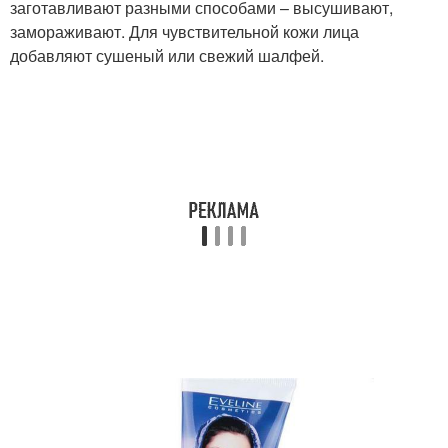
заготавливают разными способами – высушивают,
Маски из кефира
Огуречная маска
замораживают. Для чувствительной кожи лица
добавляют сушеный или свежий шалфей.
Маска из петрушки