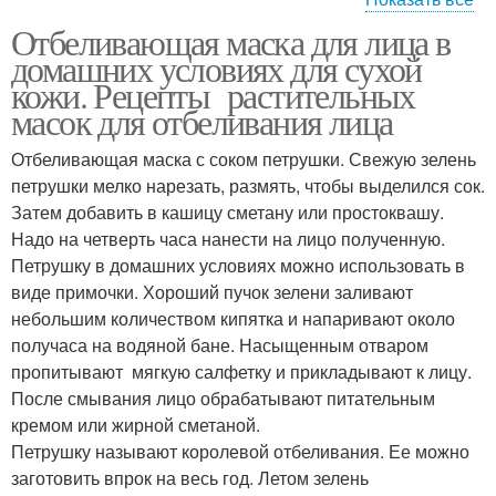
Отбеливающая маска для лица в
Маски для лица
Домашние маски
домашних условиях для сухой
кожи. Рецепты растительных
масок для отбеливания лица
Маска в домашних
Отбеливающая маска с соком петрушки. Свежую зелень
Маски для загара
условиях
петрушки мелко нарезать, размять, чтобы выделился сок.
Затем добавить в кашицу сметану или простоквашу.
Надо на четверть часа нанести на лицо полученную.
Петрушку в домашних условиях можно использовать в
Морковная маска
Маска с глиной
виде примочки. Хороший пучок зелени заливают
небольшим количеством кипятка и напаривают около
получаса на водяной бане. Насыщенным отваром
пропитывают мягкую салфетку и прикладывают к лицу.
Отбеливание при
После смывания лицо обрабатывают питательным
Маски для кожи
помощи
кремом или жирной сметаной.
Петрушку называют королевой отбеливания. Ее можно
заготовить впрок на весь год. Летом зелень