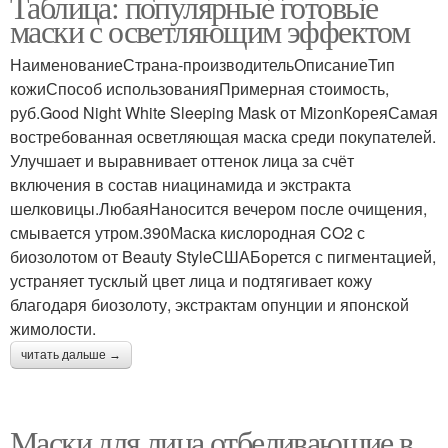
Таблица: популярные готовые
маски с осветляющим эффектом
НаименованиеСтрана-производительОписаниеТип
кожиСпособ использованияПримерная стоимость,
руб.Good Night White Sleeping Mask от MizonКореяСамая
востребованная осветляющая маска среди покупателей.
Улучшает и выравнивает оттенок лица за счёт
включения в состав ниацинамида и экстракта
шелковицы.ЛюбаяНаносится вечером после очищения,
смывается утром.390Маска кислородная CO2 с
биозолотом от Beauty StyleСШАБорется с пигментацией,
устраняет тусклый цвет лица и подтягивает кожу
благодаря биозолоту, экстрактам опунции и японской
жимолости.
читать дальше →
Маски для лица отбеливающие в