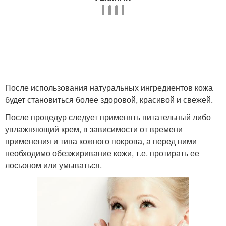
Условия против
Маска для волос
перхоти
Зуд в домашних
Маска от перхоти
условиях
После использования натуральных ингредиентов кожа
будет становиться более здоровой, красивой и свежей.
После процедур следует применять питательный либо
Луковая маска
Маски для волос
увлажняющий крем, в зависимости от времени
применения и типа кожного покрова, а перед ними
необходимо обезжиривание кожи, т.е. протирать ее
лосьоном или умываться.
Медовые маски
Маски от перхоти