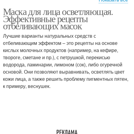
Маска для лица осветляющая.
Маски для загара
Морковная маска
Эффективные рецепты
отбеливающих масок
Лучшие варианты натуральных средств с
отбеливающим эффектом – это рецепты на основе
Маска с глиной
Маски для кожи
кислых молочных продуктов (например, на кефире,
твороге, сметане и пр.), с петрушкой, перекисью
водорода, ламинарии, лимоном (сок), либо огуречной
основой. Они позволяют выравнивать, осветлять цвет
Маски из кефира
Условия с помощью
кожи лица, а также решить проблему пигментных пятен,
к примеру, веснушек.
Огуречная маска
Маска из петрушки