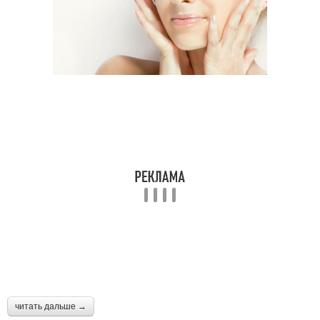
Масляные маски
Льняные маски
Условия против
Условия с яйцом
прыщей
Эффективные маски
Маски против прыщей
Эффективная маска
Маска от прыщей
читать дальше →
Маски от прыщей
Условия с медом