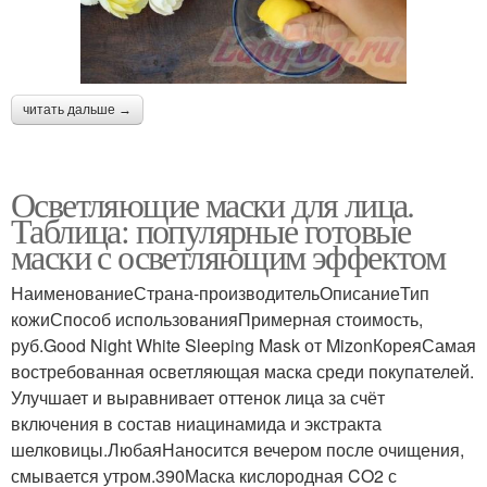
читать дальше →
Осветляющие маски для лица.
Таблица: популярные готовые
маски с осветляющим эффектом
НаименованиеСтрана-производительОписаниеТип
кожиСпособ использованияПримерная стоимость,
руб.Good Night White Sleeping Mask от MizonКореяСамая
востребованная осветляющая маска среди покупателей.
Улучшает и выравнивает оттенок лица за счёт
включения в состав ниацинамида и экстракта
шелковицы.ЛюбаяНаносится вечером после очищения,
смывается утром.390Маска кислородная CO2 с