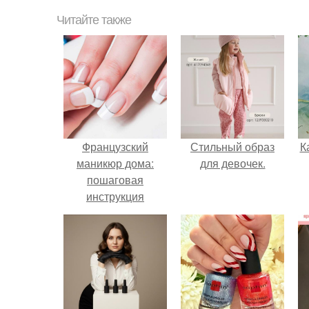
Читайте также
Французский
Стильный образ
К
маникюр дома:
для девочек.
пошаговая
инструкция