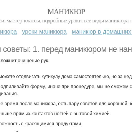
МАНИКЮР
и, мастер-классы, подробные уроки. все виды маникюра т
никюра
уроки маникюра
маникюр в домашних
 советы: 1. перед маникюром не нан
сложнит очищение рук.
 можете отодвигать кутикулу дома самостоятельно, но за не
 подпиливайте форму, иначе при процедуре, мы не сможем с
ивания.
е время после маникюра, есть пару советов для хорошей н
еньше прямых контактов ногтей с бытовой химией.
орожность с красящимися продуктами.