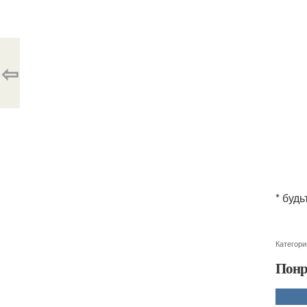
⇦
* буд
Категори
Понр