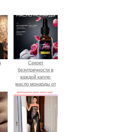
з
Секрет
безупречности в
каждой капле:
масло монарды от
Demi Sweet.