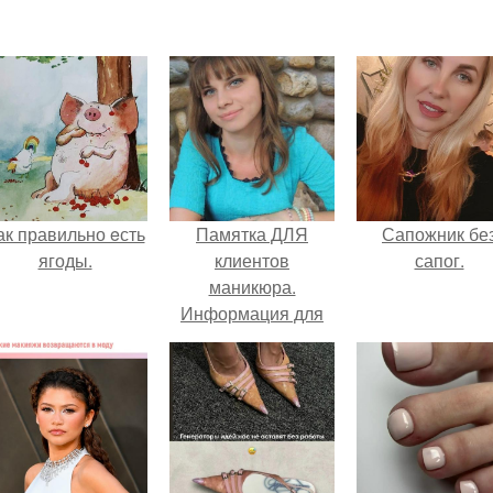
ак правильно eсть
Памятка ДЛЯ
Сапожник бе
ягоды.
клиентов
сапог.
маникюра.
Информация для
моих дорогих и
уважаемых
клиентов.