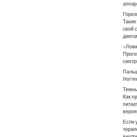
аппар
Гориз
Такие
свой 
диета
«Ложк
Проги
смотр
Пальц
Ногте
Темны
Как п
питае
вероя
Если 
терап
внутр