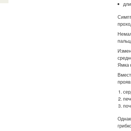
дли
Симпт
прохо
Немал
пальц
Измен
средн
Ямка 
Вмест
прояв
сер
печ
поч
Однак
грибк