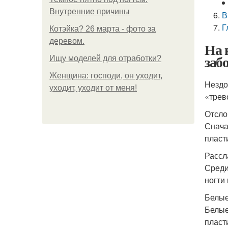
Внутренние причины
В
Г
Котэйка? 26 марта - фото за
деревом.
На 
заб
Ищу моделей для отработки?
Женщина: господи, он уходит,
Нездо
уходит, уходит от меня!
«трев
Отсло
Снача
пласт
Рассл
Среди
ногти
Белые
Белые
пласт