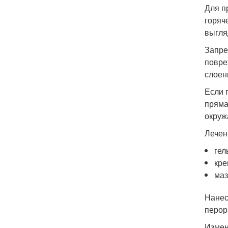
Для п
горяч
выгля
Запре
повре
слоен
Если 
пряма
окруж
Лечен
гел
кре
маз
Нанес
перор
Измен