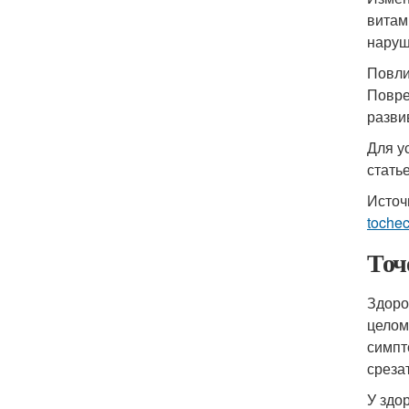
витам
наруш
Повли
Повре
разви
Для у
статье
Источ
tochec
Точ
Здоро
целом
симпт
среза
У здо