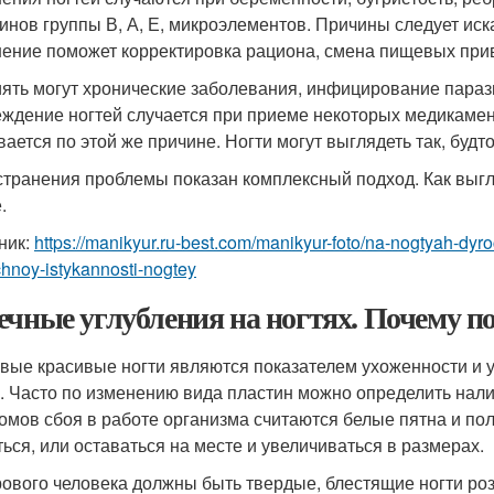
инов группы В, А, Е, микроэлементов. Причины следует иск
ение поможет корректировка рациона, смена пищевых при
ять могут хронические заболевания, инфицирование парази
ждение ногтей случается при приеме некоторых медикамент
вается по этой же причине. Ногти могут выглядеть так, буд
странения проблемы показан комплексный подход. Как выгля
.
ник:
https://manikyur.ru-best.com/manikyur-foto/na-nogtyah-dyro
hnoy-istykannosti-nogtey
ечные углубления на ногтях. Почему п
вые красивые ногти являются показателем ухоженности и у
. Часто по изменению вида пластин можно определить нал
омов сбоя в работе организма считаются белые пятна и поло
ться, или оставаться на месте и увеличиваться в размерах.
рового человека должны быть твердые, блестящие ногти ро