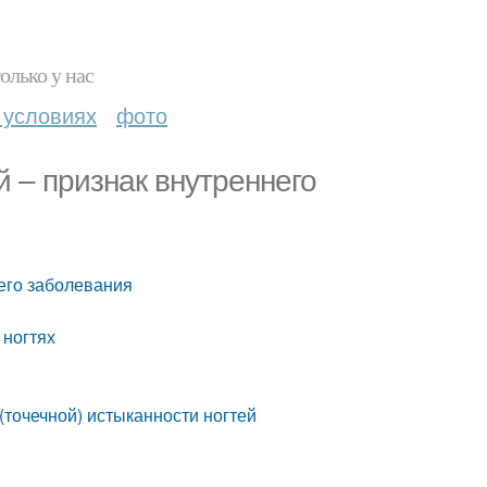
олько у нас
 условиях
фото
й – признак внутреннего
него заболевания
 ногтях
(точечной) истыканности ногтей