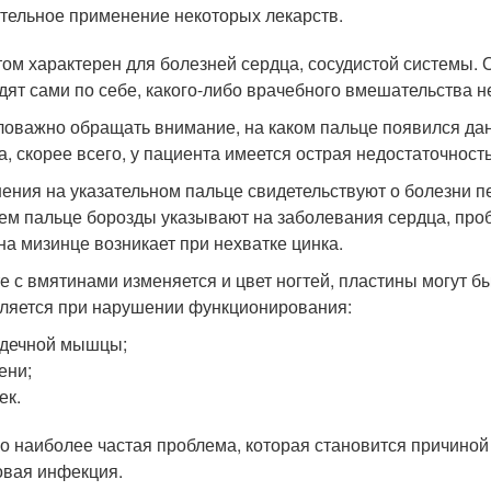
тельное применение некоторых лекарств.
ом характерен для болезней сердца, сосудистой системы.
дят сами по себе, какого-либо врачебного вмешательства не
оважно обращать внимание, на каком пальце появился дан
а, скорее всего, у пациента имеется острая недостаточность
ения на указательном пальце свидетельствуют о болезни пе
ем пальце борозды указывают на заболевания сердца, про
на мизинце возникает при нехватке цинка.
е с вмятинами изменяется и цвет ногтей, пластины могут бы
ляется при нарушении функционирования:
дечной мышцы;
ени;
ек.
о наиболее частая проблема, которая становится причиной
овая инфекция.