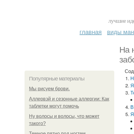
лучшие иде
главная
виды ма
На 
заб
Сод
Н
Популярные материалы
Я
Мы рисуем брови.
Т
Аллервэй и сезонные аллергии: Как
таблетки могут помочь
В
Я
Ну волосы и волосы, что может
такого?
Темное пятно под ногтем.