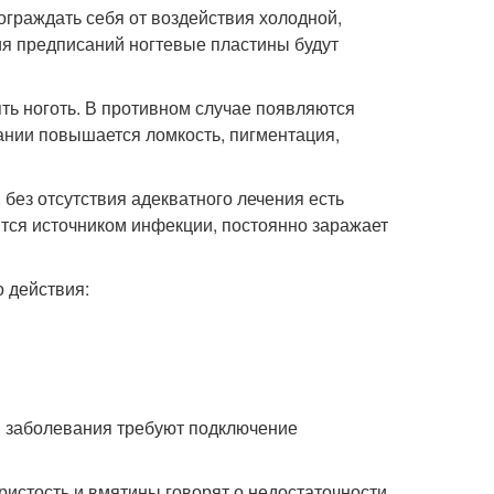
ограждать себя от воздействия холодной,
ия предписаний ногтевые пластины будут
ть ноготь. В противном случае появляются
вании повышается ломкость, пигментация,
без отсутствия адекватного лечения есть
ится источником инфекции, постоянно заражает
 действия:
и заболевания требуют подключение
ристость и вмятины говорят о недостаточности