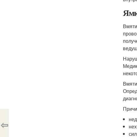
Ямк
Вмяти
прово
получ
ведущ
Наруш
Медик
некот
Вмяти
Опред
диагн
Причи
нед
⇦
нех
сил