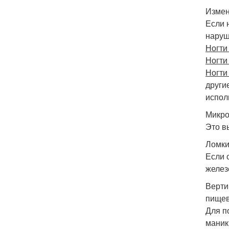
Измен
Если 
наруш
Ногти
Ногти
Ногти
други
испол
Микро
Это в
Ломки
Если 
желез
Верти
пищев
Для п
маник