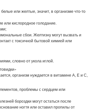
белые или желтые, значит, в организме что-то
е или кислородное голодание.
ами;
рмональные сбои. Желтизну могут вызвать и
онтакт с токсичной бытовой химией или
иями, словно от укола иглой.
итовидки»
ается, организм нуждается в витамине А, E и С,
элементов, проблемы с сердцем или
олезней бороздки могут остаться после
снование ногтя или оставил пропилы от