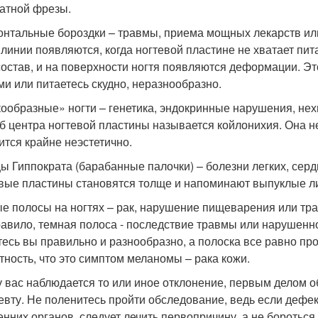
атной фрезы.
онтальные бороздки – травмы, приема мощных лекарств и
 линии появляются, когда ногтевой пластине не хватает пит
состав, и на поверхности ногтя появляются деформации. Эт
ми или питаетесь скудно, неразнообразно.
ообразные» ногти – генетика, эндокринные нарушения, нех
б центра ногтевой пластины называется койлонихия. Она н
ится крайне неэстетично.
ы Гиппократа (барабанные палочки) – болезни легких, серд
вые пластины становятся толще и напоминают выпуклые ли
е полосы на ногтях – рак, нарушение пищеварения или тр
равило, темная полоса - последствие травмы или нарушенн
тесь вы правильно и разнообразно, а полоска все равно про
тность, что это симптом меланомы – рака кожи.
у вас наблюдается то или иное отклонение, первым делом о
евту. Не поленитесь пройти обследование, ведь если деф
енних органов, следует лечить первопричину, а не бороться