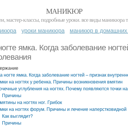
МАНИКЮР
и, мастер-классы, подробные уроки. все виды маникюра т
никюра
уроки маникюра
маникюр в домашних
ногте ямка. Когда заболевание ногте
олевания
ержание
а ногте ямка. Когда заболевание ногтей – признак внутрен
мки на ногтях у ребенка. Причины возникновения вмятин
очечные углубления на ногтях. Почему появляются точки на
Причины
мятины на ногтях ног. Грибок
мки на ногтях форум. Причины и лечение наперстковидной 
Как выглядит?
Причины