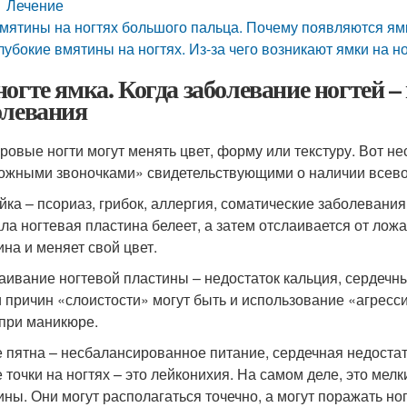
Лечение
мятины на ногтях большого пальца. Почему появляются ямки
лубокие вмятины на ногтях. Из-за чего возникают ямки на 
ногте ямка. Когда заболевание ногтей –
олевания
ровые ногти могут менять цвет, форму или текстуру. Вот н
ожными звоночками» свидетельствующими о наличии всево
йка – псориаз, грибок, аллергия, соматические заболевани
ла ногтевая пластина белеет, а затем отслаивается от ложа.
ина и меняет свой цвет.
аивание ногтевой пластины – недостаток кальция, сердеч
 причин «слоистости» могут быть и использование «агресс
 при маникюре.
 пятна – несбалансированное питание, сердечная недостат
 точки на ногтях – это лейконихия. На самом деле, это мел
ины. Они могут располагаться точечно, а могут поражать но