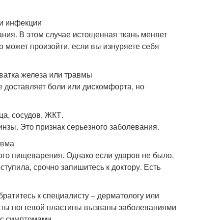
ли инфекции
ания. В этом случае истощенная ткань меняет
о может произойти, если вы изнуряете себя
ватка железа или травмы
е доставляет боли или дискомфорта, но
ца, сосудов, ЖКТ.
нзы. Это признак серьезного заболевания.
авма
ого пищеварения. Однако если ударов не было,
ступила, срочно запишитесь к доктору. Есть
братитесь к специалисту – дерматологу или
екты ногтевой пластины вызваны заболеваниями
 с симптомами.