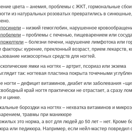
ение цвета – анемия, проблемы с ЖКТ, гормональные сбои
ногти из натуральных розоватых превратились в синюшные, 
ено.
 посинели
– низкий гемоглобин, нарушенное кровообращени
 побелели
– проблемы с печенью, пищеварением или сосуд
 пожелтели
– болезни печени, нарушение лимфотока или го
е факторы: курение, преклонный возраст, прием лекарств, к
ьзование низкосортных средств для ногтей.
скопические ямки на ногтях – артрит, псориаз или экзема
ыглядит так: ногтевая пластина покрыта точечными углублен
е ногти – дефицит витаминов, диабет или заболевания «щ
свободный край ногтя практически не отрастает, а сразу лом
е и цинке.
кальные бороздки на ногтях – нехватка витаминов и микро
арением, травмы при маникюре
ожилых это норма, а вот для людей до 50 лет – нет. Кроме б
юра или педикюра. Например, если нейл-мастер повредил о