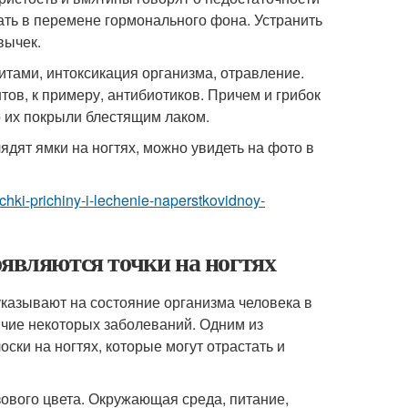
ать в перемене гормонального фона. Устранить
вычек.
тами, интоксикация организма, отравление.
ов, к примеру, антибиотиков. Причем и грибок
то их покрыли блестящим лаком.
дят ямки на ногтях, можно увидеть на фото в
chki-prichiny-i-lechenie-naperstkovidnoy-
оявляются точки на ногтях
казывают на состояние организма человека в
ичие некоторых заболеваний. Одним из
ски на ногтях, которые могут отрастать и
зового цвета. Окружающая среда, питание,