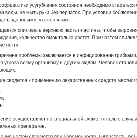
рофилактики усугубления состояния необходимо стараться 
ей воды, не мыть руки без перчаток. При условии соблюден
деть здоровыми, ухоженными.
щается спиливать верхнюю часть пластины, чтобы выровня
ждения, количество ямок только растет. При частом спили
ие ногтя.
причина проблемы заключается в инфицировании грибками, 
я угроза всему организму и другим людям. Человек станов
ающих.
ие сводится к применению лекарственных средств местного
ь;
м;
ь.
ение осуществляют по специальной схеме, тяжелые случа
альных препаратов.
ения ногтей случаются при беременности, бугристость, реб