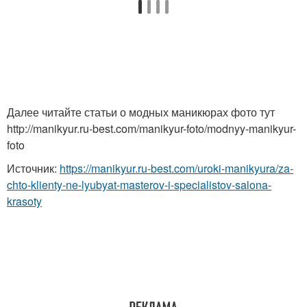
Далее читайте статьи о модных маникюрах фото тут
http://manikyur.ru-best.com/manikyur-foto/modnyy-manikyur-
foto
Источник:
https://manikyur.ru-best.com/uroki-manikyura/za-
chto-klienty-ne-lyubyat-masterov-i-specialistov-salona-
krasoty