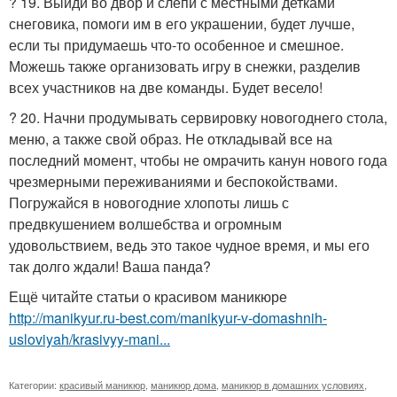
? 19. Выйди во двор и слепи с местными детками
снеговика, помоги им в его украшении, будет лучше,
если ты придумаешь что-то особенное и смешное.
Можешь также организовать игру в снежки, разделив
всех участников на две команды. Будет весело!
? 20. Начни продумывать сервировку новогоднего стола,
меню, а также свой образ. Не откладывай все на
последний момент, чтобы не омрачить канун нового года
чрезмерными переживаниями и беспокойствами.
Погружайся в новогодние хлопоты лишь с
предвкушением волшебства и огромным
удовольствием, ведь это такое чудное время, и мы его
так долго ждали! Ваша панда?
Ещё читайте статьи о красивом маникюре
http://manikyur.ru-best.com/manikyur-v-domashnih-
usloviyah/krasivyy-mani...
Категории:
красивый маникюр
,
маникюр дома
,
маникюр в домашних условиях
,