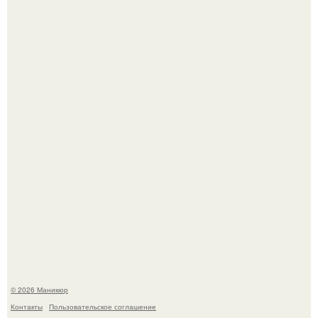
Чем дольше вас радует "Красивая, Удобная Обувь".
В нижегородской области трагически погибла 14-летняя
школьница - она покончила с собой на фоне подготовки к
контрольной по английскому языку.
© 2026 Маникюр
Контакты
Пользовательское соглашение