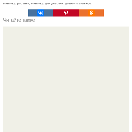
маникюр рисунки
,
маникюр для девочек
,
дизайн маникюра
Читайте также
Длинные ресницы в домашних условиях.
Подборка стильной школьной одежды для девочек с WB.