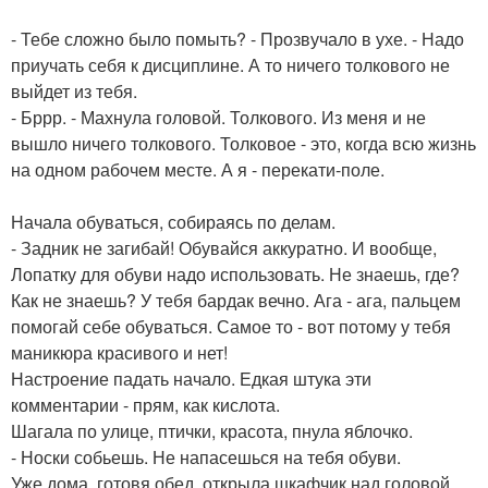
- Тебе сложно было помыть? - Прозвучало в ухе. - Надо
приучать себя к дисциплине. А то ничего толкового не
выйдет из тебя.
- Бррр. - Махнула головой. Толкового. Из меня и не
вышло ничего толкового. Толковое - это, когда всю жизнь
на одном рабочем месте. А я - перекати-поле.
Начала обуваться, собираясь по делам.
- Задник не загибай! Обувайся аккуратно. И вообще,
Лопатку для обуви надо использовать. Не знаешь, где?
Как не знаешь? У тебя бардак вечно. Ага - ага, пальцем
помогай себе обуваться. Самое то - вот потому у тебя
маникюра красивого и нет!
Настроение падать начало. Едкая штука эти
комментарии - прям, как кислота.
Шагала по улице, птички, красота, пнула яблочко.
- Носки собьешь. Не напасешься на тебя обуви.
Уже дома, готовя обед, открыла шкафчик над головой,