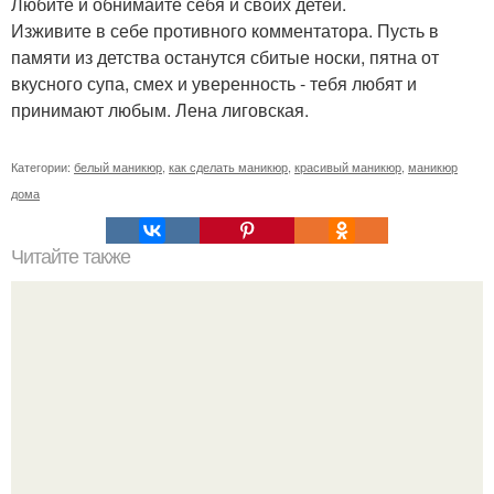
Любите и обнимайте себя и своих детей.
Изживите в себе противного комментатора. Пусть в
памяти из детства останутся сбитые носки, пятна от
вкусного супа, смех и уверенность - тебя любят и
принимают любым. Лена лиговская.
Категории:
белый маникюр
,
как сделать маникюр
,
красивый маникюр
,
маникюр
дома
Читайте также
Цитаты про маникюр. 20 золотых цитат Коко шанель: