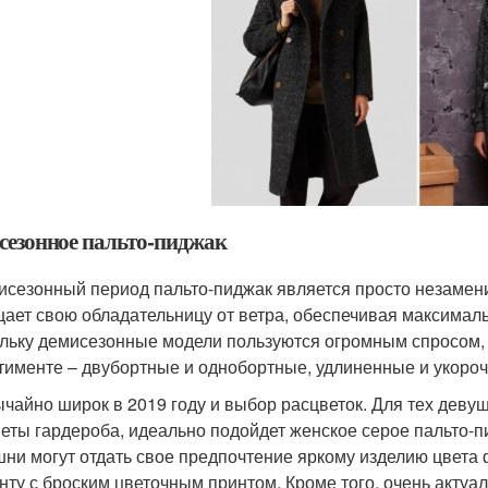
сезонное пальто-пиджак
исезонный период пальто-пиджак является просто незаме
ает свою обладательницу от ветра, обеспечивая максимал
льку демисезонные модели пользуются огромным спросом,
тименте – двубортные и однобортные, удлиненные и укоро
чайно широк в 2019 году и выбор расцветок. Для тех деву
еты гардероба, идеально подойдет женское серое пальто-
ни могут отдать свое предпочтение яркому изделию цвета
нту с броским цветочным принтом. Кроме того, очень акту