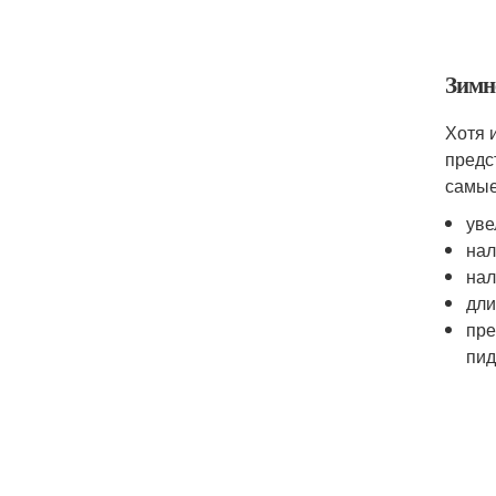
Зимн
Хотя 
предс
самые
уве
нал
нал
дли
пре
пид