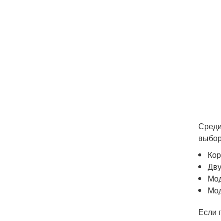
Среди
выбор
Кор
Дву
Мод
Мод
Если 