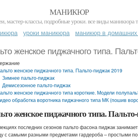
МАНИКЮР
и, мастер-классы, подробные уроки. все виды маникюра т
никюра
уроки маникюра
маникюр в домашних
ьто женское пиджачного типа. Паль
ержание
альто женское пиджачного типа. Пальто-пиджак 2019
Зимнее пальто-пиджак
Демисезонное пальто-пиджак
альто женское пиджачного типа короткие. Модели полупаль
идео обработка воротника пиджачного типа МК (пошив воро
ьто женское пиджачного типа. Пальто
лекциях последних сезонов пальто фасона пиджак занимает
у с самыми разными предметами гардероба – простыми п