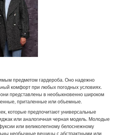
нимым предметом гардероба. Оно надежно
ьный комфорт при любых погодных условиях.
 они представлены в необыкновенно широком
ченные, приталенные или объемные.
шек, которые предпочитают универсальные
пиджак или аналогичная черная модель. Молодые
 фуксии или великолепному белоснежному
альны необычные вещицы с абстрактными или