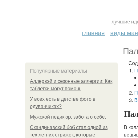
лучшие иде
главная
виды ма
Пал
Сод
П
Популярные материалы
Аллервэй и сезонные аллергии: Как
таблетки могут помочь
П
У всех есть в детстве фото в
В
одуванчиках?
Пал
Мужской педикюр, забота о себе.
В кол
Скандинавский боб стал одной из
вещиц
тех летних стрижек, которые