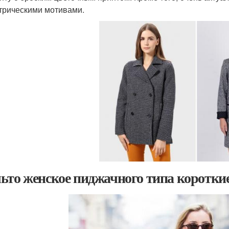
трическими мотивами.
ьто женское пиджачного типа коротки