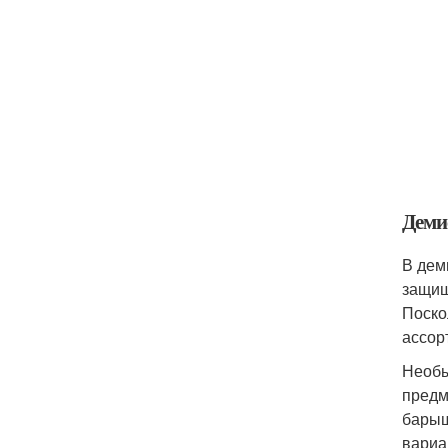
Деми
В дем
защищ
Поско
ассор
Необы
предм
барыш
вариа