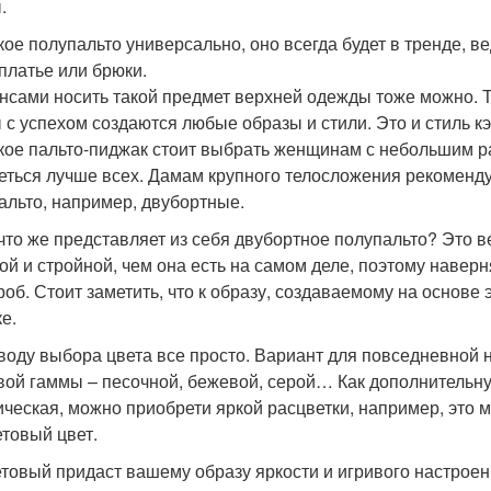
.
кое полупальто универсально, оно всегда будет в тренде, в
 платье или брюки.
нсами носить такой предмет верхней одежды тоже можно. Т
 с успехом создаются любые образы и стили. Это и стиль кэ
кое пальто-пиджак стоит выбрать женщинам с небольшим ра
еться лучше всех. Дамам крупного телосложения рекоменду
альто, например, двубортные.
 что же представляет из себя двубортное полупальто? Это 
ой и стройной, чем она есть на самом деле, поэтому навер
роб. Стоит заметить, что к образу, создаваемому на основе
е.
воду выбора цвета все просто. Вариант для повседневной 
вой гаммы – песочной, бежевой, серой… Как дополнительну
ическая, можно приобрети яркой расцветки, например, это 
товый цвет.
товый придаст вашему образу яркости и игривого настроения