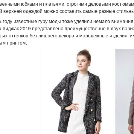
венными юбками и платьями, строгими деловыми костюмами
ой верхней одеждой можно составить самые разные стильны
9 году известные гуру моды тоже уделили немало внимани
о-пиджак 2019 представлено преимущественно в двух вариа
вых оттенков без лишнего декора и молодежные изделия, 
ым принтом.