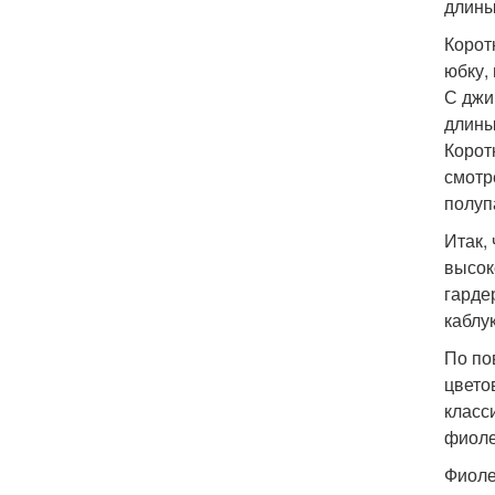
длины
Корот
юбку,
С джи
длины
Корот
смотр
полуп
Итак,
высок
гарде
каблук
По по
цвето
класс
фиоле
Фиоле