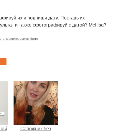
рафируй их и подпиши дату. Поставь их
зультат и также сфотографируй с датой? Mellisa?
ото
,
маникюр лаком фото
ной
Сапожник без