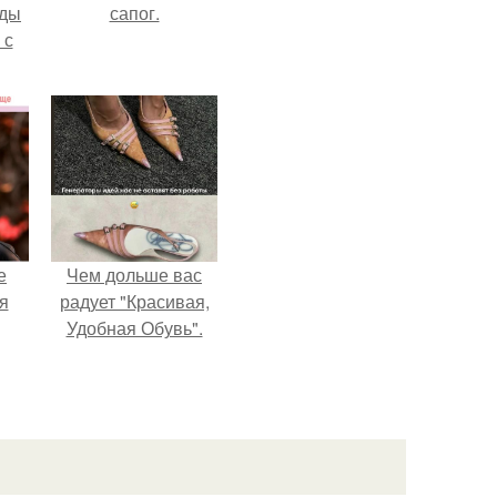
жды
сапог.
 с
е
Чем дольше вас
я
радует "Красивая,
Удобная Обувь".