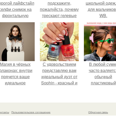
орогой лайфстайл
подскажите,
школьной оде
селфи снимок на
пожалуйста, почему
для мальчиков
фронтальную
трескают гелевые
WB.
камеру.
ногти по бокам?
Магия в чёрных
С удовольствием
В любой сумк
флаконах: внутри
представляю вам
часто валяетс
прячется ваше
идеальный дуэт от
обычный
идеальное
Sophin - красный и
пластиковый
настроение.
синий оттенки Sand
крабик.
Effect номер 0299 и
номер 0262.
онтакты
Пользовательское соглашение
Обратная связь