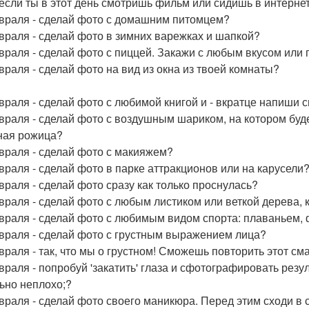
если ты в этот день смотришь фильм или сидишь в интернете
враля - сделай фото с домашним питомцем?
враля - сделай фото в зимних варежках и шапкой?
враля - сделай фото с пиццей. Закажи с любым вкусом или п
враля - сделай фото на вид из окна из твоей комнаты?
враля - сделай фото с любимой книгой и - вкратце напиши 
враля - сделай фото с воздушным шариком, на котором буд
ая рожица?
враля - сделай фото с макияжем?
враля - сделай фото в парке аттракционов или на карусели
враля - сделай фото сразу как только проснулась?
враля - сделай фото с любым листиком или веткой дерева, 
враля - сделай фото с любимым видом спорта: плаваньем, 
враля - сделай фото с грустным выражением лица?
враля - так, что мы о грустном! Сможешь повторить этот с
враля - попробуй 'закатить' глаза и сфотографировать резул
ьно неплохо;?
враля - сделай фото своего маникюра. Перед этим сходи в 