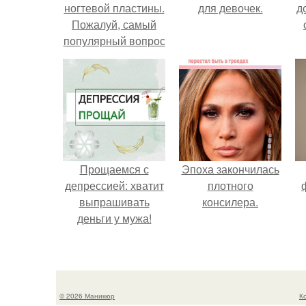
ногтевой пластины.
для девочек.
д
Пожалуй, самый
популярный вопрос
среди клиентов:
"что такое
выравнивание
ногтевой пластины
и для чего это
нужно
Прощаемся с
Эпоха закончилась
депрессией: хватит
плотного
выпрашивать
консилера.
деньги у мужа!
© 2026 Маникюр
К