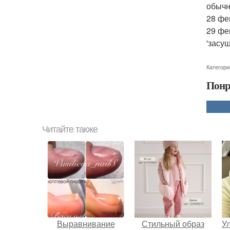
обычн
28 фе
29 фе
'засу
Категори
Понр
Читайте также
Выравнивание
Стильный образ
У