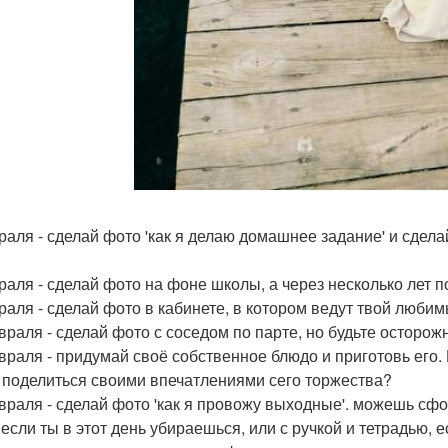
раля - сделай фото 'как я делаю домашнее задание' и сдела
раля - сделай фото на фоне школы, а через несколько лет 
раля - сделай фото в кабинете, в котором ведут твой люби
враля - сделай фото с соседом по парте, но будьте осторожн
враля - придумай своё собственное блюдо и приготовь его.
и поделиться своими впечатлениями сего торжества?
враля - сделай фото 'как я провожу выходные'. можешь сф
 если ты в этот день убираешься, или с ручкой и тетрадью,