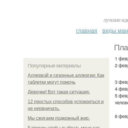
лучшие иде
главная
виды ма
Пла
1 фев
2 фев
Популярные материалы
Аллервэй и сезонные аллергии: Как
3 фев
таблетки могут помочь
4 фев
Девочки! Вот такая ситуация.
5 фев
12 простых способов успокоиться и
челов
не нервничать.
6 фев
Мы сжигаем подкожный жир.
5 причин чтобы выбрать меня как