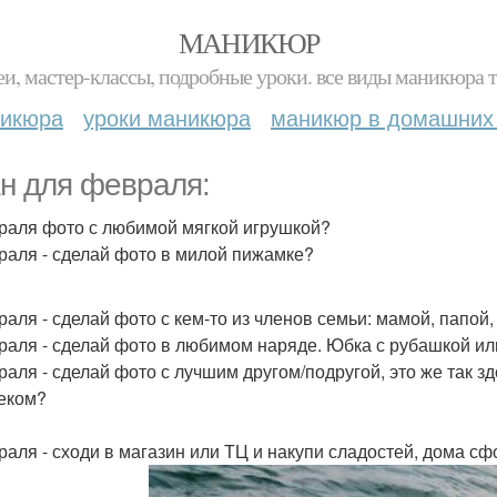
МАНИКЮР
и, мастер-классы, подробные уроки. все виды маникюра т
никюра
уроки маникюра
маникюр в домашних
н для февраля:
раля фото с любимой мягкой игрушкой?
раля - сделай фото в милой пижамке?
раля - сделай фото с кем-то из членов семьи: мамой, папой
раля - сделай фото в любимом наряде. Юбка с рубашкой ил
раля - сделай фото с лучшим другом/подругой, это же так з
еком?
раля - сходи в магазин или ТЦ и накупи сладостей, дома с