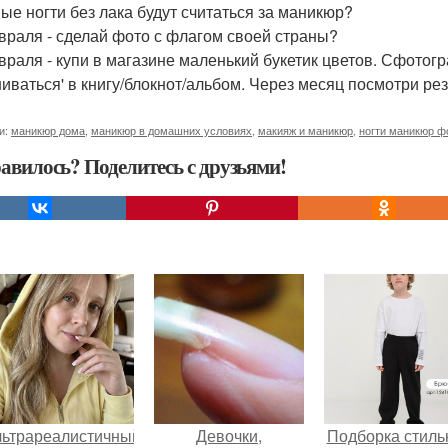
ые ногти без лака будут считаться за маникюр?
враля - сделай фото с флагом своей страны?
враля - купи в магазине маленький букетик цветов. Сфотог
шиваться' в книгу/блокнот/альбом. Через месяц посмотри ре
и:
маникюр дома
,
маникюр в домашних условиях
,
макияж и маникюр
,
ногти маникюр ф
авилось? Поделитесь с друзьями!
льтрареалистичный
Девочки,
Подборка стиль