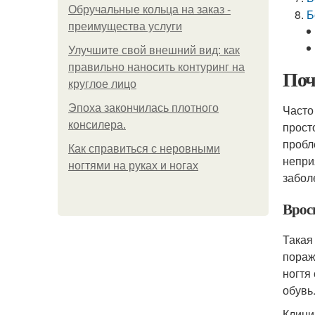
Обручальные кольца на заказ -
Б
преимущества услуги
Улучшите свой внешний вид: как
правильно наносить контуринг на
Поч
круглое лицо
Эпоха закончилась плотного
Часто
консилера.
прост
пробл
Как справиться с неровными
непри
ногтями на руках и ногах
забол
Врос
Такая
пораж
ногтя 
обувь
Клини