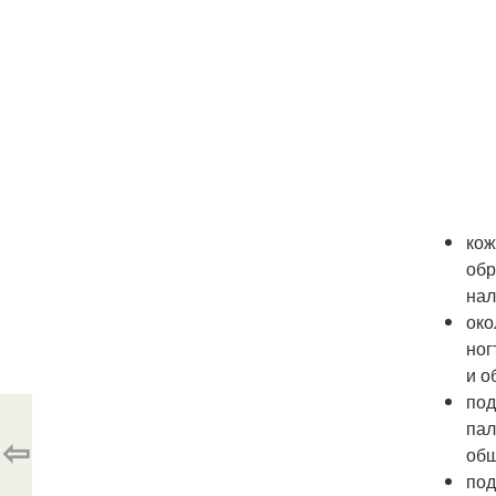
кож
обр
нал
око
ног
и о
под
пал
⇦
общ
под