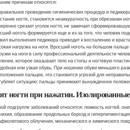
шним причинам относятся:
равильное проведение гигиенических процедур и педикюра
стание ногтя, становится неаккуратность при обрезании но
еренно срезает уголок ногтя, не замечает сформировавшую
сший ноготь формируется еще и из-за того, что человек под
вил выполнения педикюра приводит к воспалению и враста
окая нагрузка на ноги. Вросший ноготь на большом пальце
рузки на ноги в силу профессиональной деятельности челове
лении, которое оказывает тело на стопы и ногтевую пластин
добная или узкая обувь. При ношении обуви меньшего раз
положения пальцев, что становится угрозой для неправильн
губляет ситуацию: пальцы принимают вынужденное положение
ят ногти при нажатии. Изолированные
ной подгруппе заболеваний относятся: ломкость ногтей, он
нихия, образование продольных борозд и гиперпигментация
афиолетового облучения, механического и химического пов