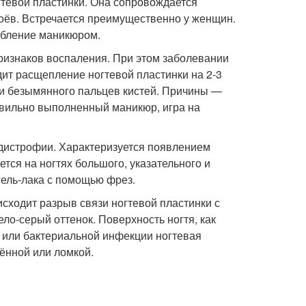
тевой пластинки. Она сопровождается
оёв. Встречается преимущественно у женщин.
ебление маникюром.
ризнаков воспаления. При этом заболевании
дит расщепление ногтевой пластинки на 2-3
о и безымянного пальцев кистей. Причины —
вильно выполненный маникюр, игра на
дистрофии. Характеризуется появлением
тся на ногтях большого, указательного и
гель-лака с помощью фрез.
сходит разрыв связи ногтевой пластинки с
ло-серый оттенок. Поверхность ногтя, как
й или бактериальной инфекции ногтевая
ённой или ломкой.