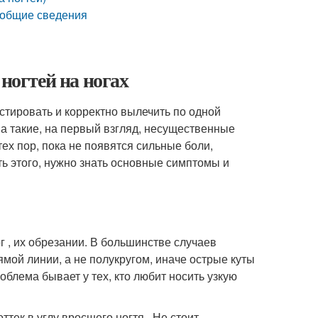
: общие сведения
ногтей на ногах
стировать и корректно вылечить по одной
а такие, на первый взгляд, несущественные
ех пор, пока не появятся сильные боли,
ь этого, нужно знать основные симптомы и
г , их обрезании. В большинстве случаев
ямой линии, а не полукругом, иначе острые куты
роблема бывает у тех, кто любит носить узкую
ттек в углу вросшего ногтя . Не стоит