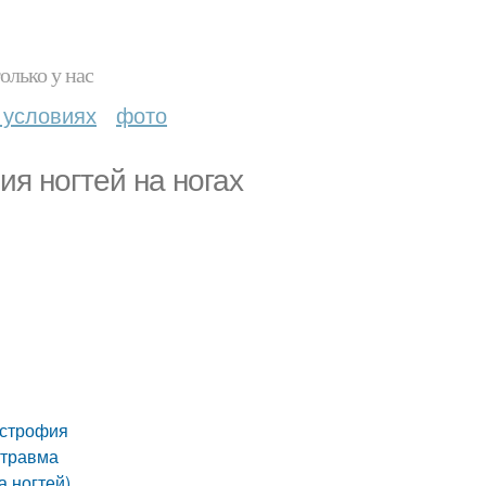
олько у нас
 условиях
фото
ия ногтей на ногах
истрофия
 травма
а ногтей)