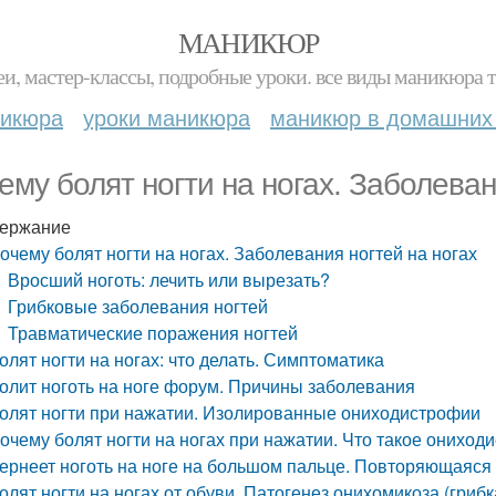
МАНИКЮР
и, мастер-классы, подробные уроки. все виды маникюра т
никюра
уроки маникюра
маникюр в домашних
ему болят ногти на ногах. Заболеван
ержание
очему болят ногти на ногах. Заболевания ногтей на ногах
Вросший ноготь: лечить или вырезать?
Грибковые заболевания ногтей
Травматические поражения ногтей
олят ногти на ногах: что делать. Симптоматика
олит ноготь на ноге форум. Причины заболевания
олят ногти при нажатии. Изолированные ониходистрофии
очему болят ногти на ногах при нажатии. Что такое ониход
ернеет ноготь на ноге на большом пальце. Повторяющаяся
олят ногти на ногах от обуви. Патогенез онихомикоза (грибк