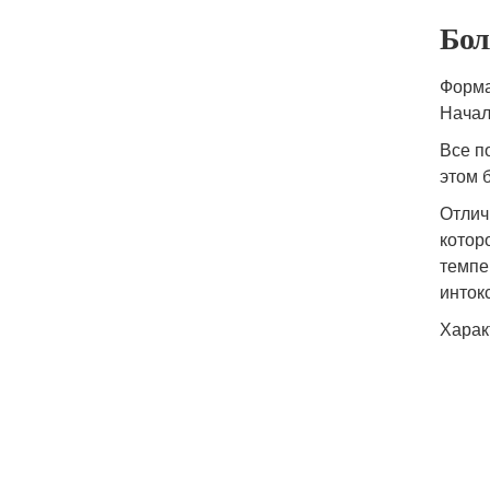
Бол
Форма
Начал
Все п
этом 
Отлич
котор
темпе
инток
Харак