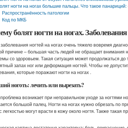
олят ногти на ногах большие пальцы. Что такое панариций
Распространённость патологии
Код по МКБ
ему болят ногти на ногах. Заболевания 
 заболевания ногтей на ногах очень тяжело вовремя диагно
ой причине – большая часть людей не обращает внимания н
емы со здоровьем. Такая ситуация может продолжаться до т
ятный запах ног или деформация ногтей. Чтобы не допустит
евания, которые поражают ногти на ногах .
ший ноготь: лечить или вырезать?
 проблема возникает при неправильном уходе за ногтями но
ается большой палец. Ногти на ногах нужно обрезать по пр
с легкостью могут врасти в кожу около ногтя. Также такая п
.
ческая картина достаточно характерна: боль, покраснение, о