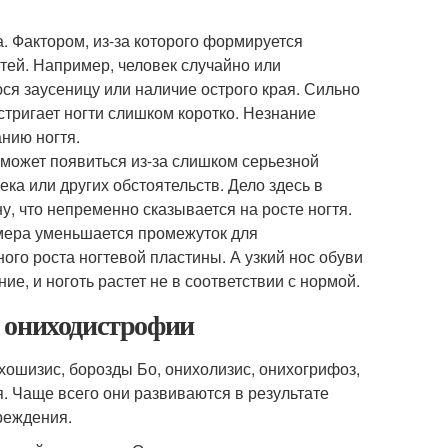
. Фактором, из-за которого формируется
гтей. Например, человек случайно или
ся заусеницу или наличие острого края. Сильно
стригает ногти слишком коротко. Незнание
нию ногтя.
 может появиться из-за слишком серьезной
ка или других обстоятельств. Дело здесь в
у, что непременно сказывается на росте ногтя.
мера уменьшается промежуток для
ого роста ногтевой пластины. А узкий нос обуви
, и ноготь растет не в соответствии с нормой.
 ониходистрофии
ихошизис, борозды Бо, онихолизис, онихогрифоз,
. Чаще всего они развиваются в результате
реждения.