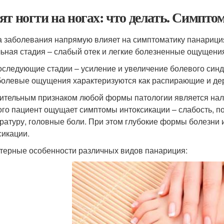
ят ногти на ногах: что делать. Симпто
 заболевания напрямую влияет на симптоматику панариция,
ьная стадия – слабый отек и легкие болезненные ощущени
оследующие стадии – усиление и увеличение болевого синд
болевые ощущения характеризуются как распирающие и дер
ительным признаком любой формы патологии является нали
ого пациент ощущает симптомы интоксикации – слабость, 
ратуру, головные боли. При этом глубокие формы болезни
сикации.
терные особенности различных видов панариция: