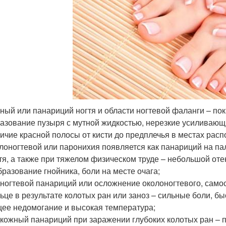
ный или панариций ногтя и области ногтевой фаланги – пок
азование пузыря с мутной жидкостью, нерезкие усиливающ
ичие красной полосы от кисти до предплечья в местах рас
лоногтевой или паронихия появляется как панариций на па
тя, а также при тяжелом физическом труде – небольшой оте
бразование гнойника, боли на месте очага;
ногтевой панариций или осложнение околоногтевого, само
ьце в результате колотых ран или заноз – сильные боли, б
ее недомогание и высокая температура;
кожный панариций при заражении глубоких колотых ран – п