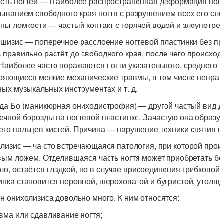
сть ногтей — н аиболее распространённая деформация ног
ыванием свободного края ногтя с разрушением всех его сл
ны ломкости — частый контакт с горячей водой и злоупотр
шизис — поперечное расслоение ногтевой пластинки без п
ь правильно растёт до свободного края, после чего происхо
 Наиболее часто поражаются ногти указательного, среднег
ряющиеся мелкие механические травмы, в том числе непра
ных музыкальных инструментах и т. д.
да Бо (маникюрная ониходистрофия) — другой частый вид 
ечной борозды на ногтевой пластинке. Зачастую она образуе
его пальцев кистей. Причина — нарушение техники снятия 
лизис — ча сто встречающаяся патология, при которой прои
вым ложем. Отделившаяся часть ногтя может приобретать бе
ло, остаётся гладкой, но в случае присоединения грибково
инка становится неровной, шероховатой и бугристой, утолщ
н онихолизиса довольно много. К ним относятся:
вма или сдавливание ногтя;