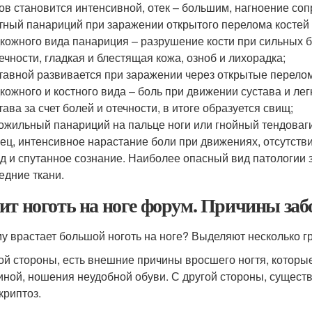
ов становится интенсивной, отек – большим, нагноение со
тный панариций при заражении открытого перелома костей
кожного вида панариция – разрушение кости при сильных 
ечности, гладкая и блестящая кожа, озноб и лихорадка;
тавной развивается при заражении через открытые перело
кожного и костного вида – боль при движении сустава и ле
тава за счет болей и отечности, в итоге образуется свищ;
ожильный панариций на пальце ноги или гнойный тендоваг
ец, интенсивное нарастание боли при движениях, отсутстви
д и спутанное сознание. Наиболее опасный вид патологии з
едние ткани.
ит ноготь на ноге форум. Причины заб
у врастает большой ноготь на ноге? Выделяют несколько гр
ой стороны, есть внешние причины вросшего ногтя, которые
иной, ношения неудобной обуви. С другой стороны, сущест
криптоз.