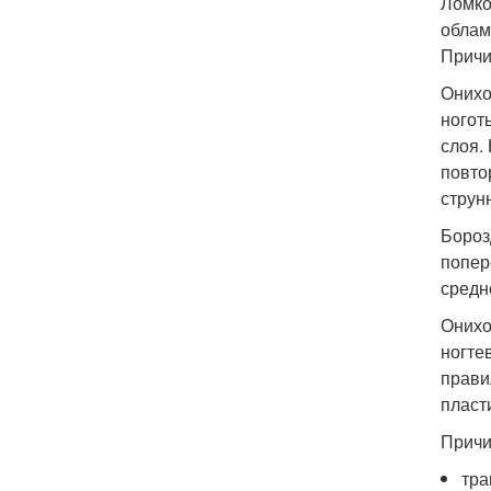
Ломко
облам
Причи
Онихо
ногот
слоя.
повто
струн
Бороз
попер
средн
Онихо
ногте
прави
пласт
Причи
тра