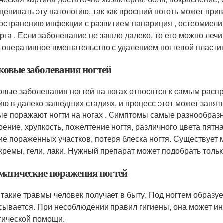
ценивать эту патологию, так как вросший ноготь может при
остранению инфекции с развитием панариция , остеомиели
урга . Если заболевание не зашло далеко, то его можно леч
 оперативное вмешательство с удалением ногтевой пласти
ковые заболевания ногтей
овые заболевания ногтей на ногах относятся к самым расп
ию в далеко зашедших стадиях, и процесс этот может занят
ые поражают ногти на ногах . Симптомы самые разнообразн
оение, хрупкость, пожелтение ногтя, различного цвета пятна
ие пораженных участков, потеря блеска ногтя. Существует 
 кремы, гели, лаки. Нужный препарат может подобрать толь
матические поражения ногтей
 такие травмы человек получает в быту. Под ногтем образуе
сывается. При несоблюдении правил гигиены, она может ин
гической помощи.