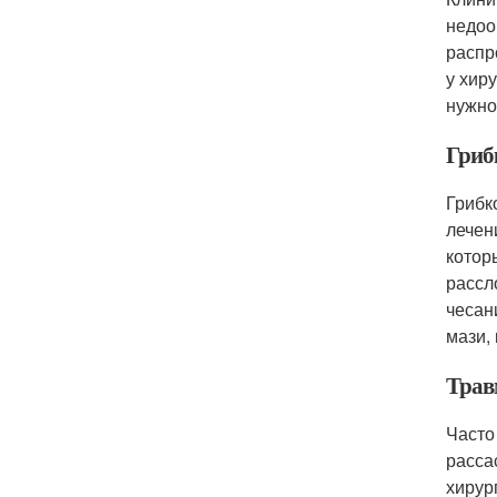
недоо
распр
у хир
нужно
Гриб
Грибк
лечен
котор
рассл
чесан
мази,
Трав
Часто
расса
хирур