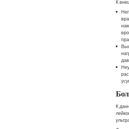
К вне
Неп
вра
нам
вро
пра
Выс
наг
дав
Неу
рас
усу
Бол
К дан
лейко
ультр