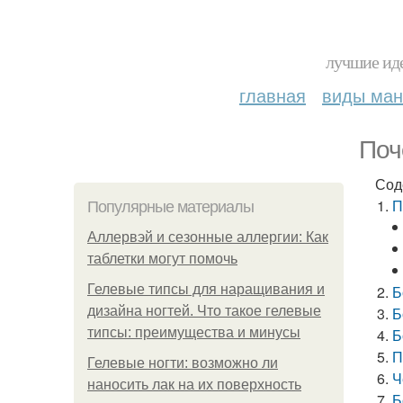
лучшие иде
главная
виды ма
Поч
Сод
П
Популярные материалы
Аллервэй и сезонные аллергии: Как
таблетки могут помочь
Гелевые типсы для наращивания и
Б
дизайна ногтей. Что такое гелевые
Б
типсы: преимущества и минусы
Б
П
Гелевые ногти: возможно ли
Ч
наносить лак на их поверхность
Б