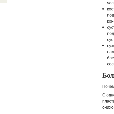
час
кос
под
кон
сус
под
сус
сух
пал
бре
сос
Бол
Почем
С одн
пласт
онихо