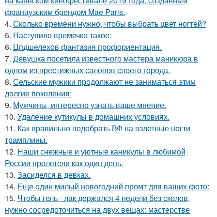
на каннском кинофестивале 2019 года, созданный
французским брендом Mae Paris.
4.
Сколько времени нужно, чтобы выбрать цвет ногтей?
5.
Наступило времечко такое:
6.
Цпдшелехов фантазия профориентация.
7.
Девушка посетила известного мастера маникюра в
одном из престижных салонов своего города.
8.
Сельские мужики продолжают не заниматься этим
долгие поколения:
9.
Мужчины, интересно узнать ваше мнение.
10.
Удаление кутикулы в домашних условиях.
11.
Как правильно подобрать ВФ на взлетные ногти
трамплины.
12.
Наши снежные и уютные каникулы в любимой
России пролетели как один день.
13.
Засиделся в девках.
14.
Еще один милый новогодний промт для ваших фото:
15.
Чтобы гель - лак держался 4 недели без сколов,
нужно сосредоточиться на двух вещах: мастерстве