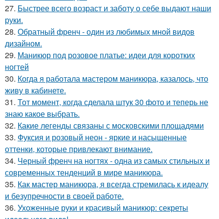
27.
Быстрее всего возраст и заботу о себе выдают наши
руки.
28.
Обратный френч - один из любимых мной видов
дизайном.
29.
Маникюр под розовое платье: идеи для коротких
ногтей
30.
Когда я работала мастером маникюра, казалось, что
живу в кабинете.
31.
Тот момент, когда сделала штук 30 фото и теперь не
знаю какое выбрать.
32.
Какие легенды связаны с московскими площадями
33.
Фуксия и розовый неон - яркие и насыщенные
оттенки, которые привлекают внимание.
34.
Черный френч на ногтях - одна из самых стильных и
современных тенденций в мире маникюра.
35.
Как мастер маникюра, я всегда стремилась к идеалу
и безупречности в своей работе.
36.
Ухоженные руки и красивый маникюр: секреты