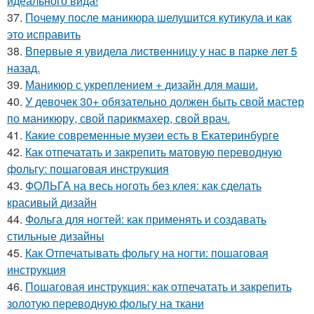
идеального вида!
37.
Почему после маникюра шелушится кутикула и как
это исправить
38.
Впервые я увидела лиственницу у нас в парке лет 5
назад.
39.
Маникюр с укреплением + дизайн для маши.
40.
У девочек 30+ обязательно должен быть свой мастер
по маникюру, свой парикмахер, свой врач.
41.
Какие современные музеи есть в Екатеринбурге
42.
Как отпечатать и закрепить матовую переводную
фольгу: пошаговая инструкция
43.
ФОЛЬГА на весь ноготь без клея: как сделать
красивый дизайн
44.
Фольга для ногтей: как применять и создавать
стильные дизайны
45.
Как Отпечатывать фольгу на ногти: пошаговая
инструкция
46.
Пошаговая инструкция: как отпечатать и закрепить
золотую переводную фольгу на ткани