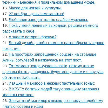
техники нанесения и правильном домашнем уходе.
16.
Масло для ногтей и кутикулы.
17.
27 ноября - день самозанятых!
18.
Любовниц заводят только слабые мужчины.
19.
Пока у меня ленивый выходной, решила немного
рассказать о себе.
20.
А знаете история френча?
21.
Легкий дизайн, чтобы немного разнообразить черное
покрытие.
22.
На просторах запрещённой соцсети на странице
Алины рогулевой я наткнулась на этот пост.
23.
Тот момент, когда кусаешь локти, потому что не
сделала фото до надеюсь, будет мне уроком и я научусь
об этом не забывать.
24.
Изящный маникюр в нежных пастельных тонах:
25.
В КРУГУ богатых людей такую женщину эталоном
красоты считают.
26.
Элегантный маникюр к нежно-розовому свадебному
платью: советы и идеи