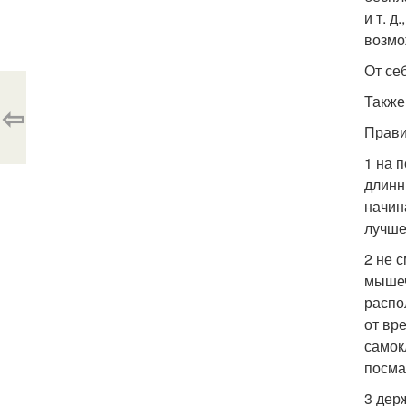
и т. 
возмо
От се
Также
⇦
Прави
1 на 
длинн
начин
лучше
2 не 
мышеч
распо
от вр
самок
посма
3 дер