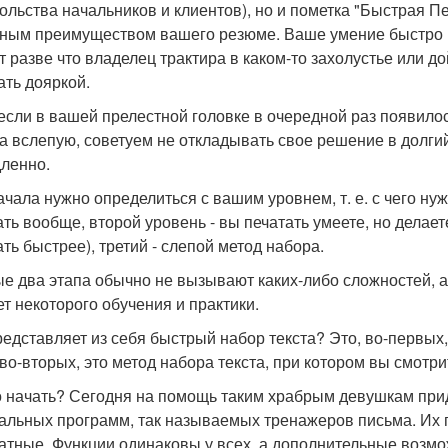
ольства начальников и клиентов), но и пометка "Быстрая Пе
ным преимуществом вашего резюме. Ваше умение быстро н
т разве что владелец трактира в каком-то захолустье или д
ать дояркой.
 если в вашей прелестной головке в очередной раз появил
а вслепую, советуем не откладывать свое решение в долгий
ленно.
ачала нужно определиться с вашим уровнем, т. е. с чего ну
ать вообще, второй уровень - вы печатать умеете, но делает
ать быстрее), третий - слепой метод набора.
е два этапа обычно не вызывают каких-либо сложностей, а
ет некоторого обучения и практики.
редставляет из себя быстрый набор текста? Это, во-первых
 во-вторых, это метод набора текста, при котором вы смотри
о начать? Сегодня на помощь таким храбрым девушкам при
альных программ, так называемых тренажеров письма. Их по
атные. Функции одинаковы у всех, а дополнительные возмож