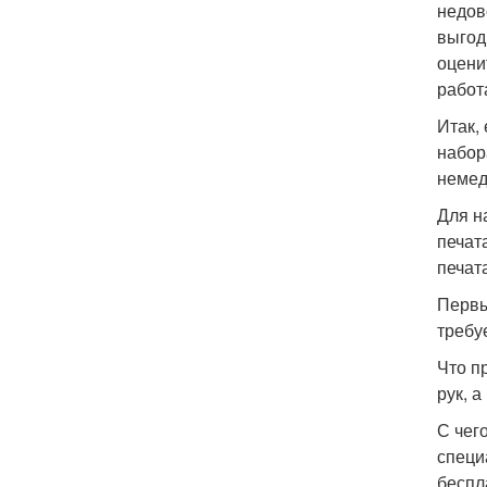
недов
выгод
оцени
работ
Итак,
набор
немед
Для н
печат
печат
Первы
требу
Что п
рук, а
С чег
специ
беспл