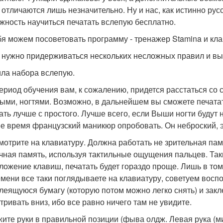
д., отличаются лишь незначительно. Ну и нас, как истинно р
жность научиться печатать вслепую бесплатно.
бя можем посоветовать программу - тренажер Stamina и кл
 нужно придерживаться нескольких несложных правил и вы
ла набора вслепую.
период обучения вам, к сожалению, придется расстаться со
ыми, ногтями. Возможно, в дальнейшем вы сможете печатат
ать лучше с простого. Лучше всего, если Выши ногти будут
е время французский маникюр опробовать. Он неброский, э
смотрите на клавиатуру. Должна работать не зрительная пам
ная память, используя тактильные ощущения пальцев. Так
ложение клавиш, печатать будет гораздо проще. Лишь в том
емени все таки поглядываете на клавиатуру, советуем восп
леящуюся бумагу (которую потом можно легко снять) и закл
тривать вниз, ибо все равно ничего там не увидите.
жите руки в правильной позиции (фыва олдж. Левая рука (м