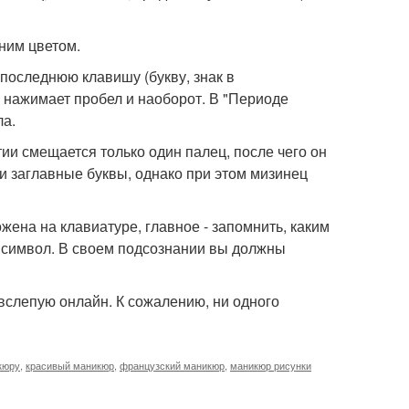
ним цветом.
 последнюю клавишу (букву, знак в
 нажимает пробел и наоборот. В "Периоде
ла.
и смещается только один палец, после чего он
и заглавные буквы, однако при этом мизинец
ожена на клавиатуре, главное - запомнить, каким
й символ. В своем подсознании вы должны
вслепую онлайн. К сожалению, ни одного
кюру
,
красивый маникюр
,
французский маникюр
,
маникюр рисунки