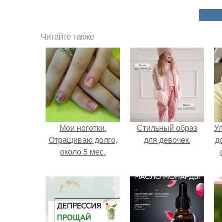
Читайте также
Мои ноготки.
Стильный образ
У
Отращиваю долго,
для девочек.
д
около 5 мес.