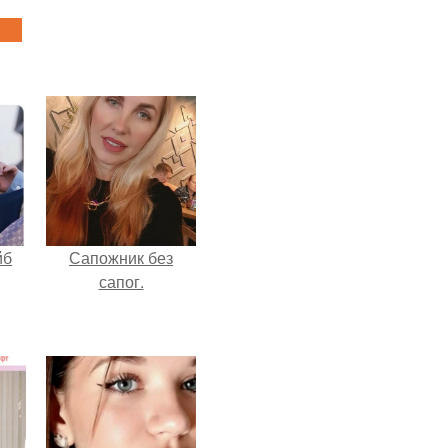
йб
Сапожник без
сапог.