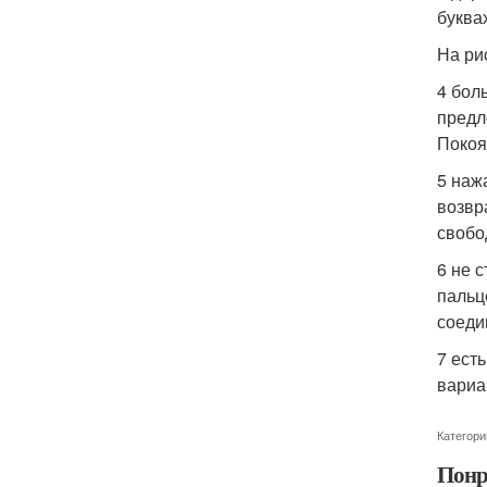
буква
На ри
4 бол
предл
Покоя
5 наж
возвр
свобо
6 не 
пальц
соеди
7 ест
вариа
Категори
Понр