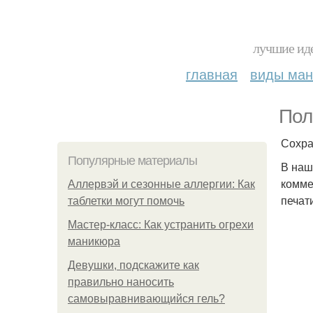
лучшие иде
главная
виды ма
Пол
Сохра
Популярные материалы
В наш
комме
Аллервэй и сезонные аллергии: Как
печат
таблетки могут помочь
Мастер-класс: Как устранить огрехи
маникюра
Девушки, подскажите как
правильно наносить
самовыравнивающийся гель?