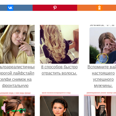
льтрареалистичный
8 способов быстро
Вспомните ва
орогой лайфстайл
отрастить волосы.
настоящего
селфи снимок на
успешного
фронтальную
мужчины.
камеру.