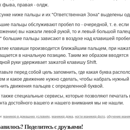
х фыва, правая - олдж.
сунке ниже пальцы и их "Ответственная Зона" выделены од
ьшие пальцы обслуживают пробел по - очередной, т. е. если
ожении) вы нажали левой рукой, то и левый большой палец
" большие пальцы зависают в воздухе над клавишей пробе
атие клавиши производится ближайшим пальцем, при нажати
ащается в начальную позицию. Таким же образом вводятся 
дной руки удерживает зажатой клавишу Shift.
ставьте перед собой цель запомнить, где какая буква распол
ем и какое движение нужно сделать, чтобы набрать нужны
нить движения пальцев с определенной буквой.
ь также специальные сервисы, которые позволяют печатать 
нта достойного вашего и нашего внимания мы не нашли.
и:
маникюр в домашних условиях
,
маникюр дома
,
ногти маникюр фото
,
обучение мани
авилось? Поделитесь с друзьями!