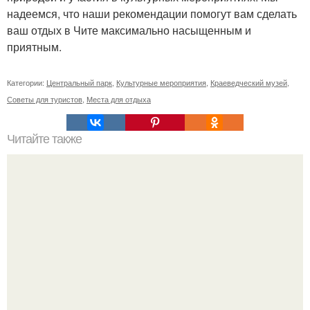
надеемся, что наши рекомендации помогут вам сделать
ваш отдых в Чите максимально насыщенным и
приятным.
Категории:
Центральный парк
,
Культурные мероприятия
,
Краеведческий музей
,
Советы для туристов
,
Места для отдыха
Читайте также
Приглашение для клиентов на маникюр. 5 способов
создать уникальное торговое предложение и оставить
конкурентов далеко позади.