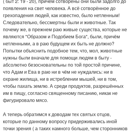
( быт 2: 19 - 20), причём сотворены они были задолго до
появления на свет человека. А всё сотворённое до
грехопадения людей, как известно, было нетленным!
Следовательно, бессмертны были и животные. Так
почему же, в прежнем раю живые существа, которые не
являются "Образом и Подобием Бога", были, причём
нетленными, а в раю будущем их быть не должно?
Попытки объяснить подобное тем, что, мол, животные
нужны были вначале для помощи людям в быту -
абсолютно безосновательны по той простой причине,
что Адам и Ева в раю ни в чём не нуждались: ни в
охране жилища, ни в истреблении мышей, ни в том,
чтобы пахать землю. А среди продуктов, разрешённых
им в пищу, согласно священному писанию, никак не
фигурировало мясо.
А теперь обратимся к доводам тех святых отцов,
которые по данному вопросу придерживались иной
точки зрения ( а таких намного больше, чем сторонников