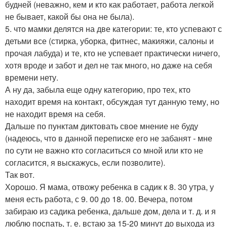
будней (неважно, кем и кто как работает, работа легкой
не бывает, какой бы она не была).
5. что мамки делятся на две категории: те, кто успевают с
детьми все (стирка, уборка, фитнес, макияжи, салоны и
прочая лабуда) и те, кто не успевает практически ничего,
хотя вроде и забот и дел не так много, но даже на себя
времени нету.
А ну да, забыла еще одну категорию, про тех, кто
находит время на контакт, обсуждая тут данную тему, но
не находит время на себя.
Дальше по пунктам диктовать свое мнение не буду
(надеюсь, что в данной переписке его не забанят - мне
по сути не важно кто согласиться со мной или кто не
согласится, я выскажусь, если позволите).
Так вот.
Хорошо. Я мама, отвожу ребенка в садик к 8. 30 утра, у
меня есть работа, с 9. 00 до 18. 00. Вечера, потом
забираю из садика ребенка, дальше дом, дела и т. д. и я
люблю поспать, т. е. встаю за 15-20 минут до выхода из