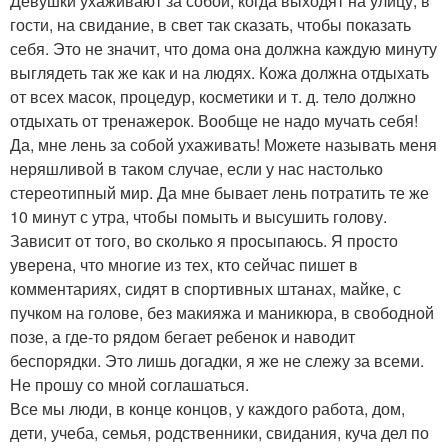
Девушки ухаживают за собой, когда выходят на улицу, в
гости, на свидание, в свет так сказать, чтобы показать
себя. Это не значит, что дома она должна каждую минуту
выглядеть так же как и на людях. Кожа должна отдыхать
от всех масок, процедур, косметики и т. д. тело должно
отдыхать от тренажерок. Вообще не надо мучать себя!
Да, мне лень за собой ухаживать! Можете называть меня
неряшливой в таком случае, если у нас настолько
стереотипный мир. Да мне бывает лень потратить те же
10 минут с утра, чтобы помыть и высушить голову.
Зависит от того, во сколько я просыпаюсь. Я просто
уверена, что многие из тех, кто сейчас пишет в
комментариях, сидят в спортивных штанах, майке, с
пучком на голове, без макияжа и маникюра, в свободной
позе, а где-то рядом бегает ребенок и наводит
беспорядки. Это лишь догадки, я же не слежу за всеми.
Не прошу со мной соглашаться.
Все мы люди, в конце концов, у каждого работа, дом,
дети, учеба, семья, родственники, свидания, куча дел по