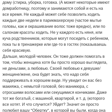
дому (стирка, уборка, готовка. (А может некоторые имеют
домработницу, поэтому и занимаются собой и есть на
все время. Не каждый может себе позволить ходить
каждые две недели в парикмахерскую (частое мытье
головы, как и окрашивание волос тоже вредно), или по
салонам красоты ходить. Не у каждого есть няня, или
куча родственников, которые могут посидеть с ребенком,
пока ты в тренажерке или где-то в гостях (показываешь
себя красивую.
Дальше, молодой человек. Он тоже должен помогать в
том, чтобы женщина хотя бы просто хорошо выглядела,
не деньгами, а любовью. Своей любовью к девушке/
женщине/жене, она будет знать, что надо себя
поддерживать в хорошем виде. Ну увидит он вас без
макияжа, с немытой головой, без маникюра, с
отросшими волосами или секущимися кончиками. Даже
тот же богатый, с машиной, квартирой, и т. д. (которого
все хотят. И что случится? Уйдет? Значит он просто
полюбил вашу "Обертку", в которой вы были, когда она