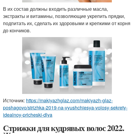
В их состав должны входить различные масла,
экстракты и витамины, позволяющие укрепить прядки,
подпитать их, сделать их здоровыми и крепкими от корня
до кончиков.
Источник:
https://makiyazhglaz.com/makiyazh-glaz-
poshagovo/strizhka-2019-na-vyushchiesya-volosy-sekrety-
idealnoy-pricheski-dlya
Стрижки для кудрявых волос 2022.