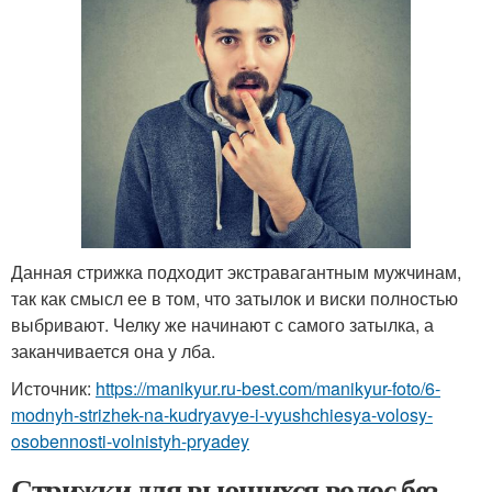
Данная стрижка подходит экстравагантным мужчинам,
так как смысл ее в том, что затылок и виски полностью
выбривают. Челку же начинают с самого затылка, а
заканчивается она у лба.
Источник:
https://manikyur.ru-best.com/manikyur-foto/6-
modnyh-strizhek-na-kudryavye-i-vyushchiesya-volosy-
osobennosti-volnistyh-pryadey
Стрижки для вьющихся волос без