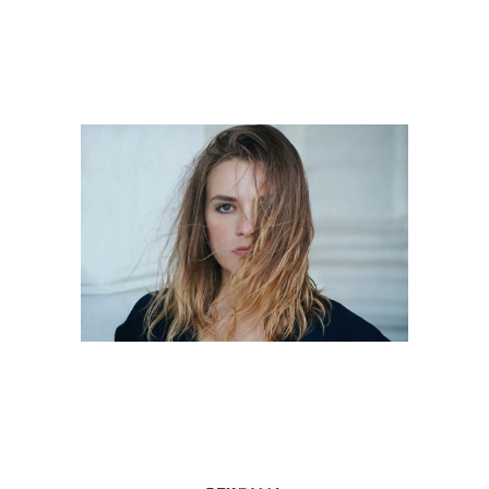
Стрижки с удлиненной
Текстурный боб
боковой
Боб с неровными
Боб с боковым
краями
Боб с боковыми
Небрежный боб
Угловой боб
Слоеный боб