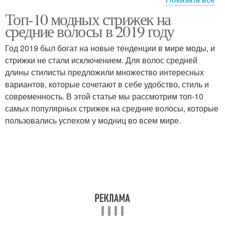
Топ-10 модных стрижек на
Удлиненная челка-
Боб для кудрявых
средние волосы в 2019 году
шторка
волос
Год 2019 был богат на новые тенденции в мире моды, и
стрижки не стали исключением. Для волос средней
длины стилисты предложили множество интересных
Боб с асимметрией
Средний боб
вариантов, которые сочетают в себе удобство, стиль и
современность. В этой статье мы рассмотрим топ-10
самых популярных стрижек на средние волосы, которые
пользовались успехом у модниц во всем мире.
Боб с челкой
Асимметричный боб
Боб с прямой
Боб с кудрями