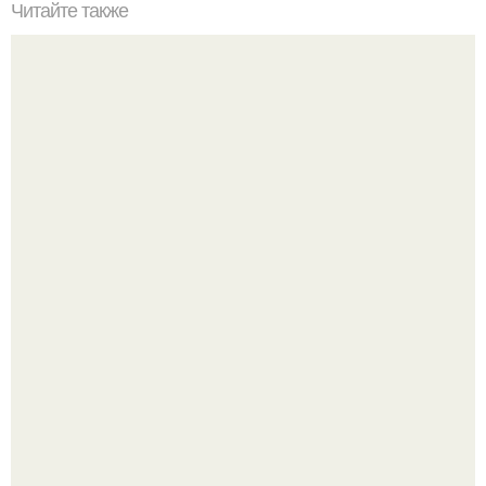
Читайте также
Выравнивание ногтевой пластины. Пожалуй, самый
популярный вопрос среди клиентов: "что такое
выравнивание ногтевой пластины и для чего это нужно
Стильный образ для девочек.