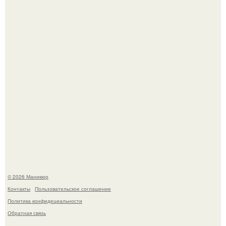
Нюдовый педикюр - это "Тихая Роскошь" в уходе.
Селена Гомес дала фанатам хоть какой-то повод
успокоиться на фоне всех разговоров о свадьбе Тейлор
свифт.
© 2026 Маникюр
Контакты
Пользовательское соглашение
Политика конфидециальности
Обратная связь