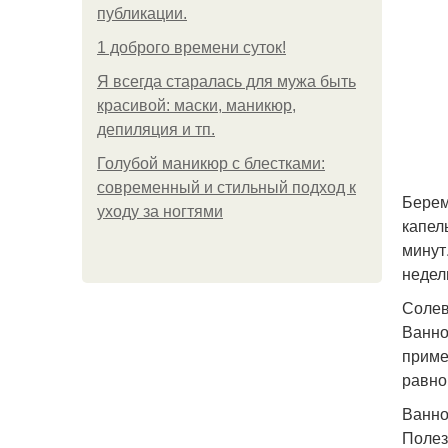
публикации.
1 доброго времени суток!
Я всегда старалась для мужа быть
красивой: маски, маникюр,
депиляция и тп.
Голубой маникюр с блестками:
современный и стильный подход к
Берем
уходу за ногтями
капел
минут
недел
Солев
Ванно
приме
равно
Ванно
Полез