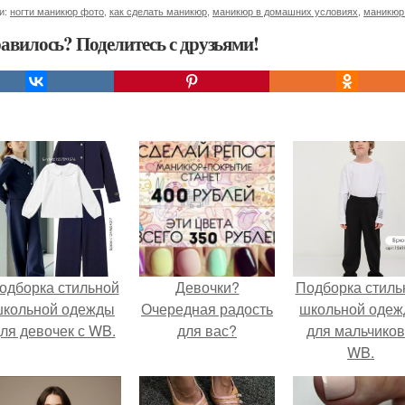
и:
ногти маникюр фото
,
как сделать маникюр
,
маникюр в домашних условиях
,
маникюр
авилось? Поделитесь с друзьями!
одборка стильной
Девочки?
Подборка стиль
школьной одежды
Очередная радость
школьной оде
ля девочек с WB.
для вас?
для мальчиков
WB.