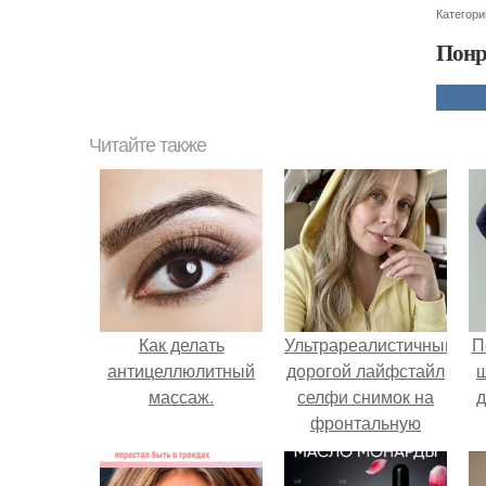
Категори
Понр
Читайте также
Как делать
Ультрареалистичный
П
антицеллюлитный
дорогой лайфстайл
массаж.
селфи снимок на
д
фронтальную
камеру.