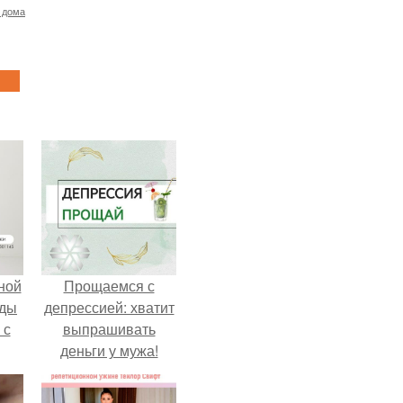
 дома
ной
Прощаемся с
жды
депрессией: хватит
 с
выпрашивать
деньги у мужа!