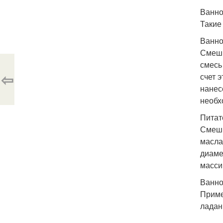
Ванно
Такие
Ванно
Смеши
смесь
⇦
счет 
нанес
необх
Питат
Смеши
масла
диаме
масси
Ванно
Приме
ладан