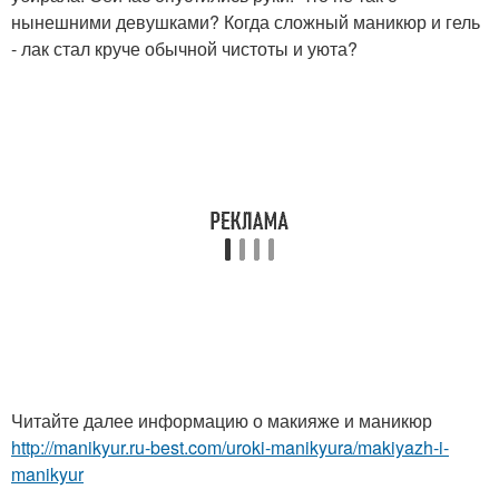
нынешними девушками? Когда сложный маникюр и гель
- лак стал круче обычной чистоты и уюта?
Читайте далее информацию о макияже и маникюр
http://manikyur.ru-best.com/uroki-manikyura/makiyazh-i-
manikyur