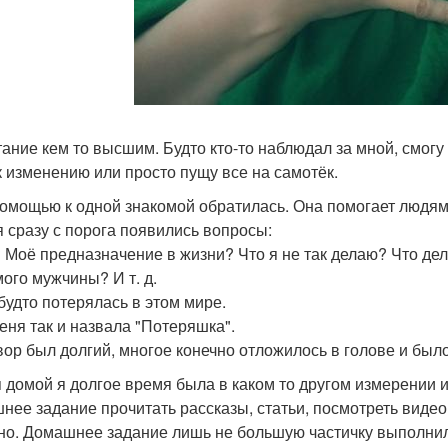
ание кем то высшим. Будто кто-то наблюдал за мной, смогу л
к изменению или просто пущу все на самотёк.
помощью к одной знакомой обратилась. Она помогает людям в
я сразу с порога появились вопросы:
? Моё предназначение в жизни? Что я не так делаю? Что де
ого мужчины? И т. д.
 будто потерялась в этом мире.
еня так и назвала "Потеряшка".
вор был долгий, многое конечно отложилось в голове и было
 домой я долгое время была в каком то другом измерении и
нее задание прочитать рассказы, статьи, посмотреть видео,
но. Домашнее задание лишь не большую частичку выполнила