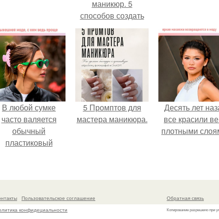
маникюр. 5
способов создать
уникальное
торговое
предложение и
оставить
конкурентов далеко
позади.
В любой сумке
5 Промптов для
Десять лет наз
часто валяется
мастера маникюра.
все красили ве
обычный
плотными слоя
пластиковый
крабик.
онтакты
Пользовательское соглашение
Обратная связь
олитика конфидециальности
Копирование разрешено при у