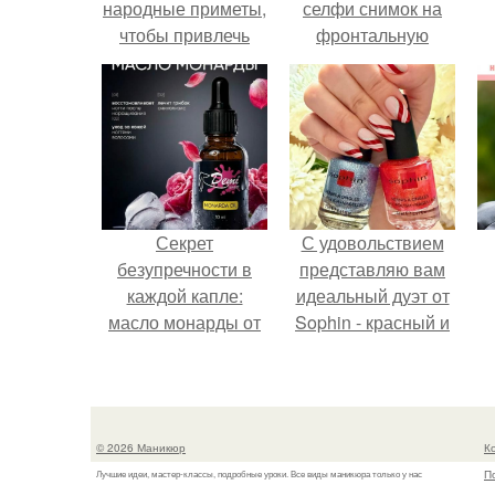
народные приметы,
селфи снимок на
чтобы привлечь
фронтальную
деньги в дом.
камеру.
Секрет
С удовольствием
безупречности в
представляю вам
каждой капле:
идеальный дуэт от
масло монарды от
Sophin - красный и
Demi Sweet.
синий оттенки Sand
Effect номер 0299 и
номер 0262.
© 2026 Маникюр
К
П
Лучшие идеи, мастер-классы, подробные уроки. Все виды маникюра только у нас