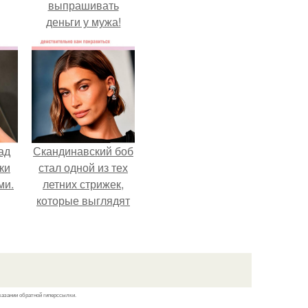
выпрашивать
деньги у мужа!
ад
Скандинавский боб
ки
стал одной из тех
ми.
летних стрижек,
которые выглядят
очень просто.
казании обратной гиперссылки.