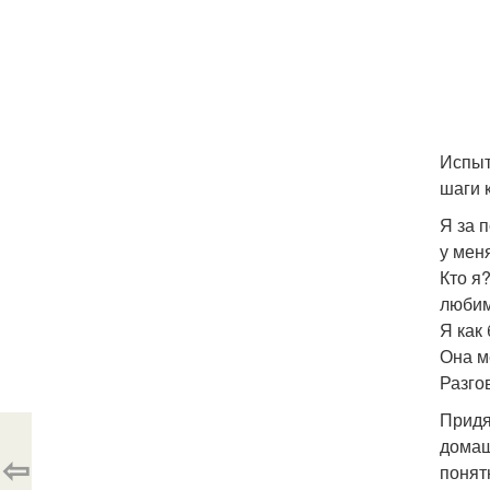
Испыт
шаги 
Я за 
у мен
Кто я
любим
Я как
Она м
Разго
Придя
домаш
⇦
понят