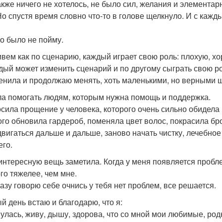
акже ничего не хотелось, не было сил, желания и элементар
 Но спустя время словно что-то в голове щелкнуло. И с каж
то было не пойму.
вем как по сценарию, каждый играет свою роль: плохую, х
дый может изменить сценарий и по другому сыграть свою ро
енила и продолжаю менять, хоть маленькими, но верными 
ла помогать людям, которым нужна помощь и поддержка.
сила прощение у человека, которого очень сильно обидела 
го обновила гардероб, поменяла цвет волос, покрасила бр
двигаться дальше и дальше, заново начать чистку, лечебное
его.
интересную вещь заметила. Когда у меня появляется пробле
го тяжелее, чем мне.
разу говорю себе очнись у тебя нет проблем, все решается.
й день встаю и благодарю, что я:
улась, живу, дышу, здорова, что со мной мои любимые, ро