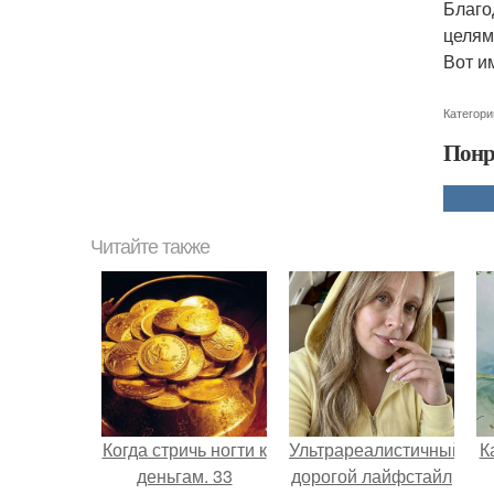
Благо
целям
Вот и
Категори
Понр
Читайте также
Когда стричь ногти к
Ультрареалистичный
К
деньгам. 33
дорогой лайфстайл