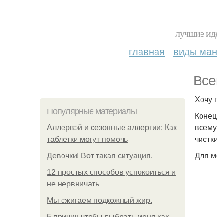
лучшие иде
главная
виды ма
Все
Хочу 
Популярные материалы
Конец
всему
Аллервэй и сезонные аллергии: Как
чистк
таблетки могут помочь
Для м
Девочки! Вот такая ситуация.
12 простых способов успокоиться и
не нервничать.
Мы сжигаем подкожный жир.
5 причин чтобы выбрать меня как