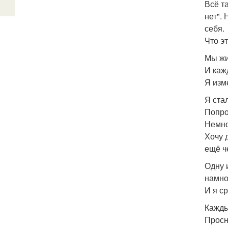
Всё т
нет".
себя.
Что э
Мы жи
И каж
Я изм
Я ста
Попро
Немно
Хочу 
ещё ч
Одну 
намно
И я с
Кажды
Просн