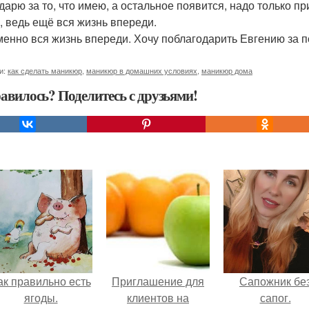
дарю за то, что имею, а остальное появится, надо только пр
, ведь ещё вся жизнь впереди.
менно вся жизнь впереди. Хочу поблагодарить Евгению за по
и:
как сделать маникюр
,
маникюр в домашних условиях
,
маникюр дома
авилось? Поделитесь с друзьями!
ак правильно eсть
Приглашение для
Сапожник бе
ягоды.
клиентов на
сапог.