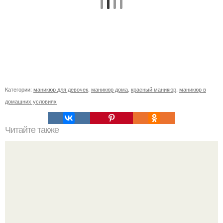
Категории:
маникюр для девочек
,
маникюр дома
,
красный маникюр
,
маникюр в
домашних условиях
Читайте также
Ночные приключения в Петербурге: куда пойти, если не