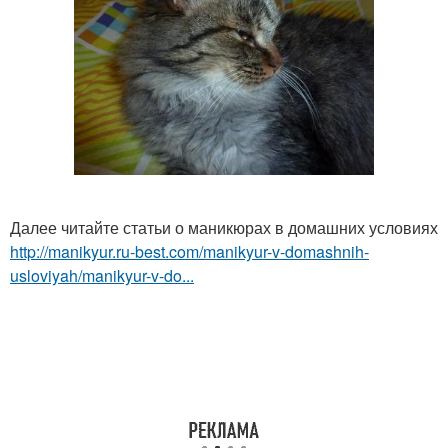
Далее читайте статьи о маникюрах в домашних условиях
http://manikyur.ru-best.com/manikyur-v-domashnih-
usloviyah/manikyur-v-do...