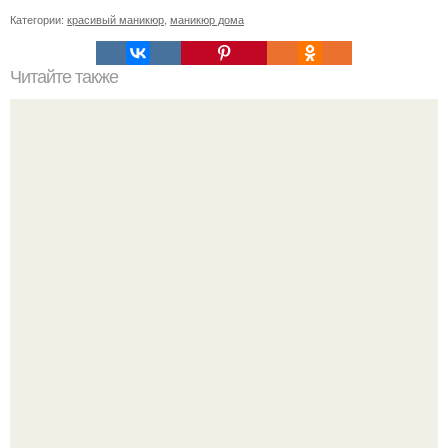
Категории:
красивый маникюр
,
маникюр дома
Читайте также
Реклама для мастера маникюра текст. Как привлечь
больше клиентов на маникюр