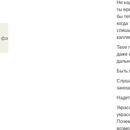
Не на
ты вр
бы те
когда
спишь
⇦
капля
Твое 
даже 
дальн
Быть 
Слуша
занош
Надет
Украс
украс
Почем
возмо