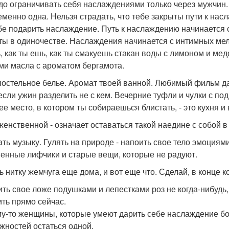
до ограничивать себя наслаждениями только через мужчин.
еменно одна. Нельзя страдать, что тебе закрыты пути к насл
бе подарить наслаждение. Путь к наслаждению начинается 
 ты в одиночестве. Наслаждения начинается с интимных мело
, как ты ешь, как ты смакуешь стакан воды с лимоном и мед
ми масла с ароматом бергамота.
постельное белье. Аромат твоей ванной. Любимый фильм да
если ужин разделить не с кем. Вечерние туфли и чулки с по
ее место, в котором ты собираешься блистать, - это кухня и
женственной - означает оставаться такой наедине с собой в
ть музыку. Гулять на природе - напоить свое тело эмоциям
енные лифчики и старые вещи, которые не радуют.
ь нитку жемчуга еще дома, и вот еще что. Сделай, в конце к
ить свое ложе подушками и лепестками роз не когда-нибудь,
ить прямо сейчас.
у-то женщины, которые умеют дарить себе наслаждение боль
жностей остаться одной.