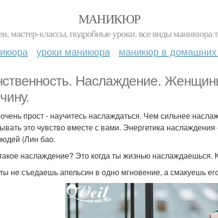
МАНИКЮР
и, мастер-классы, подробные уроки. все виды маникюра т
никюра
уроки маникюра
маникюр в домашних
ственность. Наслаждение. Женщины
чину.
 очень прост - научитесь наслаждаться. Чем сильнее насла
ывать это чувство вместе с вами. Энергетика наслаждения 
людей (Лин бао.
 такое наслаждение? Это когда ты жизнью наслаждаешься.
 ты не съедаешь апельсин в одно мгновение, а смакуешь его