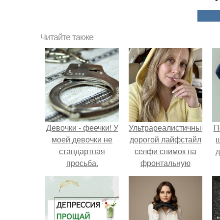
Читайте также
Девочки - феечки! У
Ультрареалистичный
П
моей девочки не
дорогой лайфстайл
стандартная
селфи снимок на
д
просьба.
фронтальную
камеру.