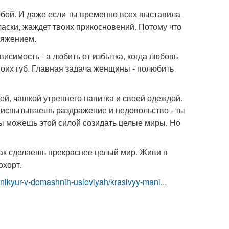
 тобой. И даже если ты временно всех выставила
 ласки, жаждет твоих прикосновений. Потому что
тяжением.
висимость - а любить от избытка, когда любовь
 твоих губ. Главная задача женщины - полюбить
ой, чашкой утреннего напитка и своей одеждой.
 ты испытываешь раздражение и недовольство - ты
Ты можешь этой силой созидать целые миры. Но
ак сделаешь прекраснее целый мир. Живи в
охорт.
anikyur-v-domashnih-usloviyah/krasivyy-mani...