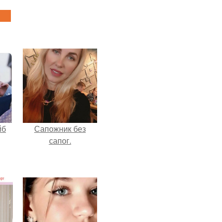
йб
Сапожник без
сапог.