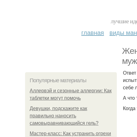
лучшие иде
главная
виды ма
Жен
муж
Ответ
испыт
Популярные материалы
себе 
Аллервэй и сезонные аллергии: Как
А что
таблетки могут помочь
Когда
Девушки, подскажите как
правильно наносить
самовыравнивающийся гель?
Мастер-класс: Как устранить огрехи