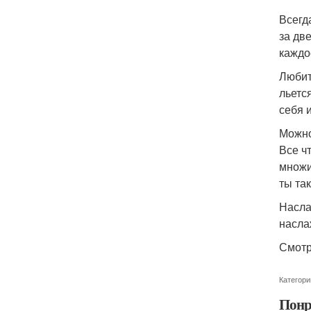
Всегд
за дв
каждо
Любит
льется
себя 
Можно
Все ч
множи
ты та
Насла
насла
Смотр
Категори
Понр