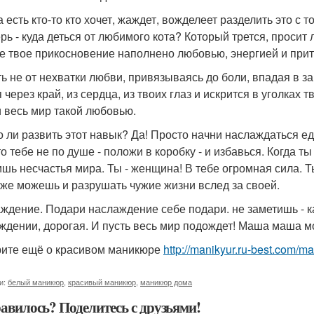
а есть кто-то кто хочет, жаждет, вожделеет разделить это с
ерь - куда деться от любимого кота? Который трется, просит
е твое прикосновение наполнено любовью, энергией и при
ь не от нехватки любви, привязываясь до боли, впадая в за
 через край, из сердца, из твоих глаз и искрится в уголках
и весь мир такой любовью.
 ли развить этот навык? Да! Просто начни наслаждаться ед
то тебе не по душе - положи в коробку - и избавься. Когда
шь несчастья мира. Ты - женщина! В тебе огромная сила. 
кже можешь и разрушать чужие жизни вслед за своей.
ждение. Подари наслаждение себе подари. не заметишь - к
ждении, дорогая. И пусть весь мир подождет! Маша маша м
ите ещё о красивом маникюре
http://manikyur.ru-best.com/m
и:
белый маникюр
,
красивый маникюр
,
маникюр дома
авилось? Поделитесь с друзьями!