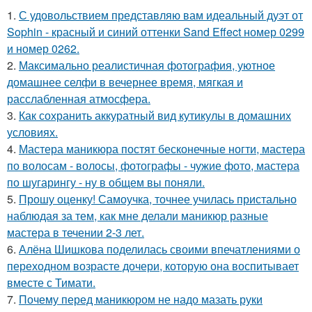
1.
С удовольствием представляю вам идеальный дуэт от
Sophin - красный и синий оттенки Sand Effect номер 0299
и номер 0262.
2.
Максимально реалистичная фотография, уютное
домашнее селфи в вечернее время, мягкая и
расслабленная атмосфера.
3.
Как сохранить аккуратный вид кутикулы в домашних
условиях.
4.
Мастера маникюра постят бесконечные ногти, мастера
по волосам - волосы, фотографы - чужие фото, мастера
по шугарингу - ну в общем вы поняли.
5.
Прошу оценку! Самоучка, точнее училась пристально
наблюдая за тем, как мне делали маникюр разные
мастера в течении 2-3 лет.
6.
Алёна Шишкова поделилась своими впечатлениями о
переходном возрасте дочери, которую она воспитывает
вместе с Тимати.
7.
Почему перед маникюром не надо мазать руки