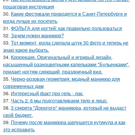
пошаговая инструкция
30.
Какие фестивали проводятся в Санкт-Петербурге и
когда лучше их посетить
31.
ФОЛЬГА для ногтей: как правильно пользоваться
32.
Зачем нужен маникюр?
33.
Тот момент, когда сделала штук 30 фото и теперь не
знаю какое выбрать.
34.
Коррекция. Оригинальный и игривый дизайн,
насыщенный разноцветными капельками "Бульенками",
придает ногтям сияющий, праздничный вид.
35.
Черно-розовая геометрия: модный маникюр для
современных дам
36.
Интересный факт про гель - лак.
37.
Часть 2. 6 мы подготавливаем тело и лицо.
38.
3 секрета "Дорогого" маникюра, который не выдаст
свой бюджет.
39.
Почему после маникюра шелушится кутикула и как
это исправить