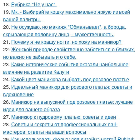
18.
Рубрика "Не у нас".
19.
Мк. - Выбирайте кошку максимально яркую из всей
вашей палитры.
20.
Не осуждаю, но макияж "Обманывает", а борода,
скрывающая половину лица, - мужественность.
21.
Почему я не крашу ногти, но хожу на маникюр?
22.
Женской природе свойственно заботиться о близких,
но важно не забывать и о себе.
23.
Какие исторические события оказали наибольшее
влияние на развитие Калуги
24.
Какой цвет маникюра выбрать под розовое платье
25.
Идеальный маникюр для розового платья: советы и
вдохновение
26.
Маникюр на выпускной под розовое платье: лучшие
идеи для вашего образа
27.
Маникюр к пудровому платью: советы и идеи
28.
Советы и секреты от профессиональных nail-
мастеров: ответы на ваши вопросы
29.
Как использовать фольгу для дизайна ногтей RuNail: