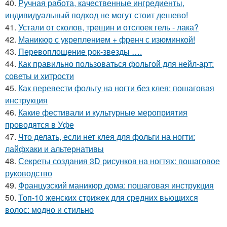
40.
Ручная работа, качественные ингредиенты,
индивидуальный подход не могут стоит дешево!
41.
Устали от сколов, трещин и отслоек гель - лака?
42.
Маникюр с укреплением + френч с изюминкой!
43.
Перевоплощение рок-звезды ….
44.
Как правильно пользоваться фольгой для нейл-арт:
советы и хитрости
45.
Как перевести фольгу на ногти без клея: пошаговая
инструкция
46.
Какие фестивали и культурные мероприятия
проводятся в Уфе
47.
Что делать, если нет клея для фольги на ногти:
лайфхаки и альтернативы
48.
Секреты создания 3D рисунков на ногтях: пошаговое
руководство
49.
Французский маникюр дома: пошаговая инструкция
50.
Топ-10 женских стрижек для средних вьющихся
волос: модно и стильно