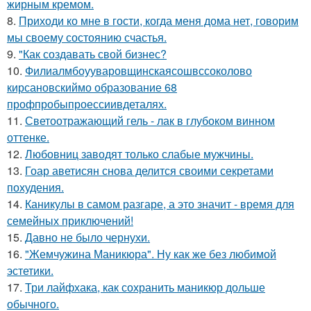
жирным кремом.
8.
Приходи ко мне в гости, когда меня дома нет, говорим
мы своему состоянию счастья.
9.
"Как создавать свой бизнес?
10.
Филиалмбоууваровщинскаясошвссоколово
кирсановскиймо образование 68
профпробыпроессиивдеталях.
11.
Светоотражающий гель - лак в глубоком винном
оттенке.
12.
Любовниц заводят только слабые мужчины.
13.
Гоар аветисян снова делится своими секретами
похудения.
14.
Каникулы в самом разгаре, а это значит - время для
семейных приключений!
15.
Давно не было чернухи.
16.
"Жемчужина Маникюра". Ну как же без любимой
эстетики.
17.
Три лайфхака, как сохранить маникюр дольше
обычного.