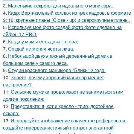
3.
Маленькие секреты для идеального маникюра.
4.
Кадр: Вертикальный коллаж из трех кадров, в формате
9: 16; крупные планы (Close - up) и сверхкрупные планы.
5.
Используя мое фото создай фото фото сделано на
айфон 17 PRO.
6.
Когда у мамы есть доча, то она:
7.
Создай не меняя черты лица.
8.
Небольшой двухэтажный деревянный домик в
большом селе у самого леса.
9.
Студии красивого маникюра "Блики" 2 года!
10.
Знаете, почему хороший маникюр меняет
настроение?
11.
Сельские мужики продолжают не заниматься этим
долгие поколения:
12.
Представьте: я, кот и кресло - трио, достойное
оскара.
13.
Используйте изображение в качестве референса и
создайте гиперреалистичный портрет элегантной