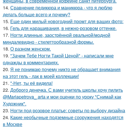
женщины, в современной кофейне санкт питербурга.
14.
Сравнение педикюра и маникюра - что я люблю
делать больше всего и почему?
15.
Еще один милый новогодний промт для ваших фото:
16.
Гель для наращивания, в нежно-розовом оттенке.
17.
Ногти длинные, заострённой овальной/модной
миндалевидно - стилеттообразной формы.
18.
О разном женском.
19.
"Зачем Тебе Ногти Такой Ценой" - написали мне
однажды в комментариях.
20.
Я не понимаю почему никто не обращает внимания
на этот гель - лак в моей коллекции!
21.
"-Нет, ты её видела!
22.
Доброго денечка. С вами учитель школы хочу пилить
@Mariapetrova_ artа и мои оценки по уроку "Снимай как
Художник".
23.
Ногти под розовое платье: советы по выбору дизайна
24.
Какие необычные подземные сооружения находятся
в Москве