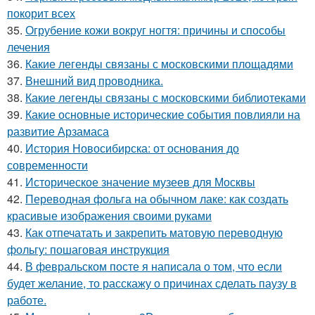
покорит всех
35.
Огрубение кожи вокруг ногтя: причины и способы
лечения
36.
Какие легенды связаны с московскими площадями
37.
Внешний вид проводника.
38.
Какие легенды связаны с московскими библиотеками
39.
Какие основные исторические события повлияли на
развитие Арзамаса
40.
История Новосибирска: от основания до
современности
41.
Историческое значение музеев для Москвы
42.
Переводная фольга на обычном лаке: как создать
красивые изображения своими руками
43.
Как отпечатать и закрепить матовую переводную
фольгу: пошаговая инструкция
44.
В февральском посте я написала о том, что если
будет желание, то расскажу о причинах сделать паузу в
работе.