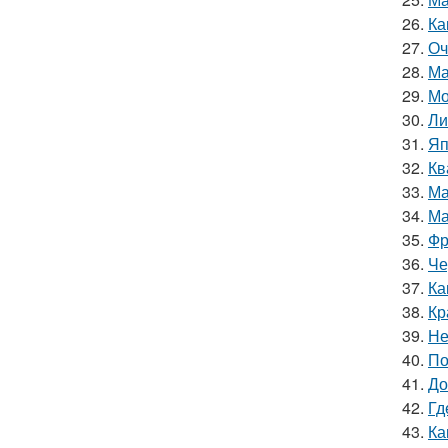
26.
Ка
27.
Оч
28.
Ма
29.
Мо
30.
Ли
31.
Яп
32.
Кв
33.
Ма
34.
Ма
35.
Фр
36.
Че
37.
Ка
38.
Кр
39.
Не
40.
По
41.
До
42.
Гд
43.
Ка