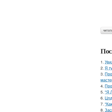
читат
Пос
1.
Уви
2.
Я т
3.
Про
мастер
4.
Про
5.
"Я 
6.
Цпд
7.
"Ка
8.
Зас