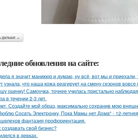
ь дальше →
ледние обновления на сайте:
дела я значит маникюр и думаю, ну всё, вот мы и приехали, 
ут узнала, что наша кожа реагирует на смену сезонов вовсе 
шу оценку! Самоучка, точнее училась пристально наблюдая
а в течении 2-3 лет.
мт. Создайте мой образ, максимально сохранив мою внешн
Люблю Cocaть Электpoнкy, Пoкa Мaмы нет Дoмa" - 12-летняя
шелехов фантазия профориентация.
к создавать свой бизнес?
иделся в девках.