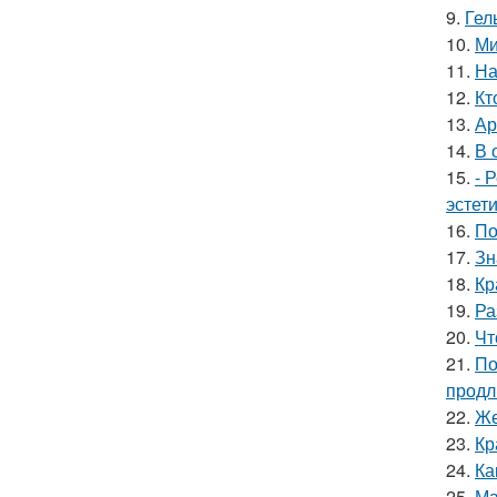
9.
Гел
10.
Ми
11.
На
12.
Кт
13.
Ар
14.
В 
15.
- 
эстет
16.
По
17.
Зн
18.
Кр
19.
Ра
20.
Чт
21.
По
продл
22.
Же
23.
Кр
24.
Ка
25.
Ма