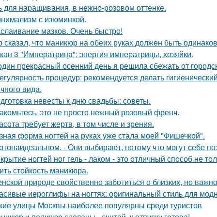
ь для наращивания, в нежно-розовом оттенке.
нимализм с изюминкой.
слаивание мазков. Очень быстро!
о сказал, что маникюр на обеих руках должен быть одинак
кан 3 "Императрица": энергия императрицы, хозяйки.
один прекрасный осенний день я решила сбежать от городск
Регулярность процедур: рекомендуется делать гигиеническ
ичного вида.
дготовка невесты к дню свадьбы: советы.
акомьтесь, это не просто нежный розовый френч.
асота требует жертв, в том числе и зрения.
зная форма ногтей на руках уже стала моей "Фишечкой".
отонаидеальном. - Они выбирают, потому что могут себе по
крытие ногтей ног гель - лаком - это отличный способ не т
ить стойкость маникюра.
нской природе свойственно заботиться о близких, но важно 
асивые иероглифы на ногтях: оригинальный стиль для мод
кие улицы Москвы наиболее популярны среди туристов
никюр и педикюр сделаны - считай, к отпуску готова!