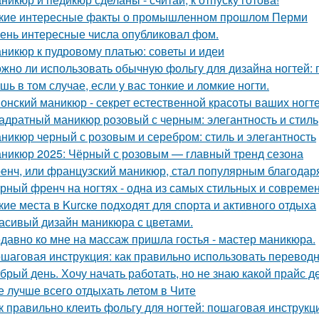
кие интересные факты о промышленном прошлом Перми
ень интересные числа опубликовал фом.
никюр к пудровому платью: советы и идеи
жно ли использовать обычную фольгу для дизайна ногтей:
шь в том случае, если у вас тонкие и ломкие ногти.
онский маникюр - секрет естественной красоты ваших ногте
адратный маникюр розовый с черным: элегантность и стиль
никюр черный с розовым и серебром: стиль и элегантность
никюр 2025: Чёрный с розовым — главный тренд сезона
енч, или французский маникюр, стал популярным благодаря
рный френч на ногтях - одна из самых стильных и совреме
кие места в Kurскe подходят для спорта и активного отдыха
асивый дизайн маникюра с цветами.
давно ко мне на массаж пришла гостья - мастер маникюра.
шаговая инструкция: как правильно использовать переводн
брый день. Хочу начать работать, но не знаю какой прайс де
е лучше всего отдыхать летом в Чите
к правильно клеить фольгу для ногтей: пошаговая инструкц