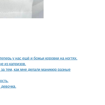
теперь у нас ещё и божьи коровки на ногтях.
не из капризов.
 за тем, как мне делали маникюр разные
ость.
 девoчкa.