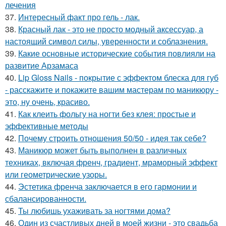
лечения
37.
Интересный факт про гель - лак.
38.
Красный лак - это не просто модный аксессуар, а
настоящий символ силы, уверенности и соблазнения.
39.
Какие основные исторические события повлияли на
развитие Арзамаса
40.
Lip Gloss Nails - покрытие с эффектом блеска для губ
- расскажите и покажите вашим мастерам по маникюру -
это, ну очень, красиво.
41.
Как клеить фольгу на ногти без клея: простые и
эффективные методы
42.
Почему строить отношения 50/50 - идея так себе?
43.
Маникюр может быть выполнен в различных
техниках, включая френч, градиент, мраморный эффект
или геометрические узоры.
44.
Эстетика френча заключается в его гармонии и
сбалансированности.
45.
Ты любишь ухаживать за ногтями дома?
46.
Один из счастливых дней в моей жизни - это свадьба