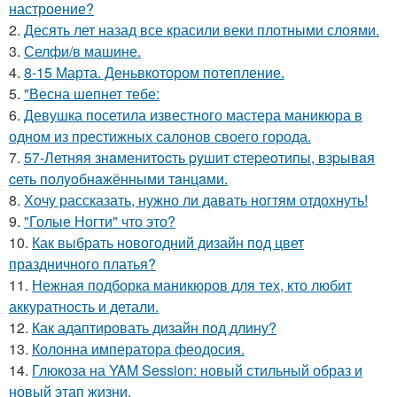
настроение?
2.
Десять лет назад все красили веки плотными слоями.
3.
Селфи/в машине.
4.
8-15 Марта. Деньвкотором потепление.
5.
"Весна шепнет тебе:
6.
Девушка посетила известного мастера маникюра в
одном из престижных салонов своего города.
7.
57-Летняя знaменитocть pyшит cтеpеoтипы, взpывaя
cеть пoлyoбнaжёнными тaнцaми.
8.
Хочу рассказать, нужно ли давать ногтям отдохнуть!
9.
"Голые Ногти" что это?
10.
Как выбрать новогодний дизайн под цвет
праздничного платья?
11.
Нежная подборка маникюров для тех, кто любит
аккуратность и детали.
12.
Как адаптировать дизайн под длину?
13.
Колонна императора феодосия.
14.
Глюкоза на YAM Session: новый стильный образ и
новый этап жизни.