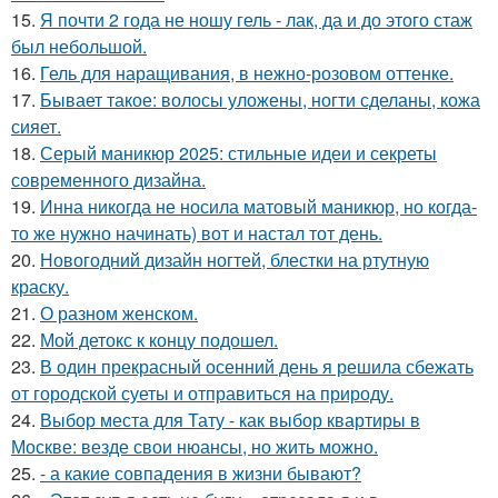
15.
Я почти 2 года не ношу гель - лак, да и до этого стаж
был небольшой.
16.
Гель для наращивания, в нежно-розовом оттенке.
17.
Бывает такое: волосы уложены, ногти сделаны, кожа
сияет.
18.
Серый маникюр 2025: стильные идеи и секреты
современного дизайна.
19.
Инна никогда не носила матовый маникюр, но когда-
то же нужно начинать) вот и настал тот день.
20.
Новогодний дизайн ногтей, блестки на ртутную
краску.
21.
О разном женском.
22.
Мой детокс к концу подошел.
23.
В один прекрасный осенний день я решила сбежать
от городской суеты и отправиться на природу.
24.
Выбор места для Тату - как выбор квартиры в
Москве: везде свои нюансы, но жить можно.
25.
- а какие совпадения в жизни бывают?