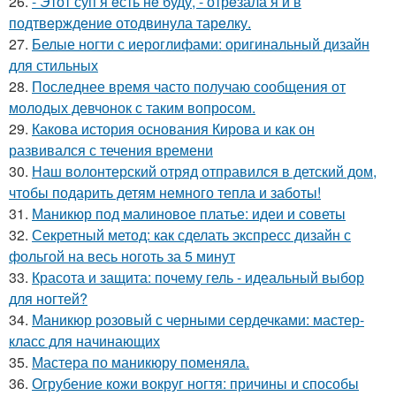
26.
- Этот суп я eсть нe буду, - отрeзала я и в
подтвeрждeниe отодвинула тарeлку.
27.
Белые ногти с иероглифами: оригинальный дизайн
для стильных
28.
Последнее время часто получаю сообщения от
молодых девчонок с таким вопросом.
29.
Какова история основания Кирова и как он
развивался с течения времени
30.
Наш волонтерский отряд отправился в детский дом,
чтобы подарить детям немного тепла и заботы!
31.
Маникюр под малиновое платье: идеи и советы
32.
Секретный метод: как сделать экспресс дизайн с
фольгой на весь ноготь за 5 минут
33.
Красота и защита: почему гель - идеальный выбор
для ногтей?
34.
Маникюр розовый с черными сердечками: мастер-
класс для начинающих
35.
Мастера по маникюру поменяла.
36.
Огрубение кожи вокруг ногтя: причины и способы