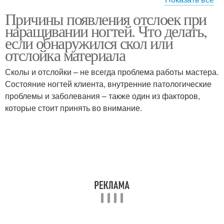
Причины появления отслоек при
Уход за ногтями
Ногти для взрослых
наращивании ногтей. Что делать,
если обнаружился скол или
отслойка материала
Регенератор для
Сколы и отслойки – не всегда проблема работы мастера.
Ложа на руках
поврежденных ногтей
Состояние ногтей клиента, внутренние патологические
проблемы и заболевания – также один из факторов,
которые стоит принять во внимание.
Ногтевые пластины