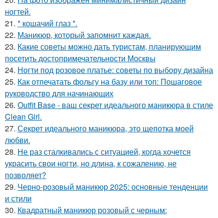
ногтей.
21.
* кошачий глаз *.
22.
Маникюр, который запомнит каждая.
23.
Какие советы можно дать туристам, планирующим
посетить достопримечательности Москвы
24.
Ногти под розовое платье: советы по выбору дизайна
25.
Как отпечатать фольгу на базу или топ: Пошаговое
руководство для начинающих
26.
Outfit Base - ваш секрет идеального маникюра в стиле
Clean Girl.
27.
Секрет идеального маникюра, это щепотка моей
любви.
28.
Не раз сталкивались с ситуацией, когда хочется
украсить свои ногти, но длина, к сожалению, не
позволяет?
29.
Черно-розовый маникюр 2025: основные тенденции
и стили
30.
Квадратный маникюр розовый с черным: