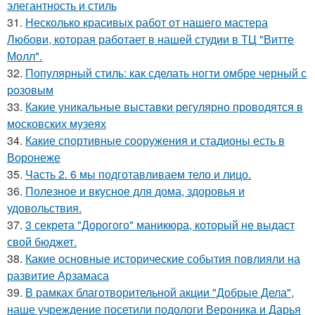
элегантность и стиль
31.
Несколько красивых работ от нашего мастера
Любови, которая работает в нашей студии в ТЦ "Витте
Молл".
32.
Популярный стиль: как сделать ногти омбре черный с
розовым
33.
Какие уникальные выставки регулярно проводятся в
московских музеях
34.
Какие спортивные сооружения и стадионы есть в
Воронеже
35.
Часть 2. 6 мы подготавливаем тело и лицо.
36.
Полезное и вкусное для дома, здоровья и
удовольствия.
37.
3 секрета "Дорогого" маникюра, который не выдаст
свой бюджет.
38.
Какие основные исторические события повлияли на
развитие Арзамаса
39.
В рамках благотворительной акции "Добрые Дела",
наше учреждение посетили подологи Вероника и Дарья