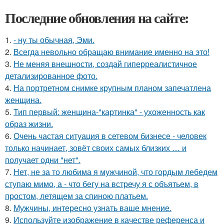
Последние обновления на сайте:
1.
- ну ты обычная, Эми.
2.
Всегда невольно обращаю внимание именно на это!
3.
Не меняя внешности, создай гиперреалистичное
детализированное фото.
4.
На портретном снимке крупным планом запечатлена
женщина.
5.
Тип первый: женщина-"картинка" - ухоженность как
образ жизни.
6.
Очень частая ситуация в сетевом бизнесе - человек
только начинает, зовёт своих самых близких … и
получает одни "нет".
7.
Нет, не за то любима я мужчиной, что гордым лебедем
ступаю мимо, а - что бегу на встречу я с объятьем, в
простом, летящем за спиною платьем.
8.
Мужчины, интересно узнать ваше мнение.
9.
Используйте изображение в качестве референса и