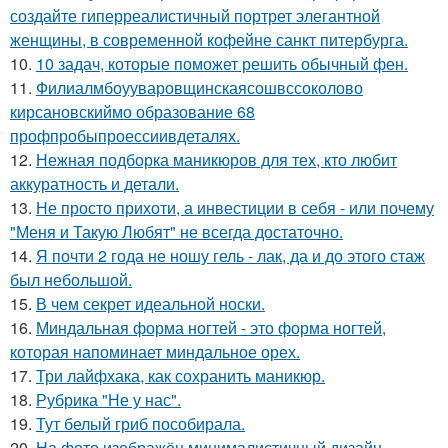
создайте гиперреалистичный портрет элегантной
женщины, в современной кофейне санкт питербурга.
10.
10 задач, которые поможет решить обычный фен.
11.
Филиалмбоууваровщинскаясошвссоколово
кирсановскиймо образование 68
профпробыпроессиивдеталях.
12.
Нежная подборка маникюров для тех, кто любит
аккуратность и детали.
13.
Не просто прихоти, а инвестиции в себя - или почему
"Меня и Такую Любят" не всегда достаточно.
14.
Я почти 2 года не ношу гель - лак, да и до этого стаж
был небольшой.
15.
В чем секрет идеальной носки.
16.
Миндальная форма ногтей - это форма ногтей,
которая напоминает миндальное орех.
17.
Три лайфхака, как сохранить маникюр.
18.
Рубрика "Не у нас".
19.
Тут белый гриб пособирала.
20.
На фото изображён минималистичный дизайн