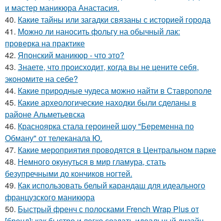
и мастер маникюра Анастасия.
40.
Какие тайны или загадки связаны с историей города
41.
Можно ли наносить фольгу на обычный лак:
проверка на практике
42.
Японский маникюр - что это?
43.
Знаете, что происходит, когда вы не цените себя,
экономите на себе?
44.
Какие природные чудеса можно найти в Ставрополе
45.
Какие археологические находки были сделаны в
районе Альметьевска
46.
Красноярка стала героиней шоу "Беременна по
Обману" от телеканала Ю.
47.
Какие мероприятия проводятся в Центральном парке
48.
Немного окунуться в мир гламура, стать
безупречными до кончиков ногтей.
49.
Как использовать белый карандаш для идеального
французского маникюра
50.
Быстрый френч с полосками French Wrap Plus от
[бренд]: как быстро и легко создать идеальный дизайн