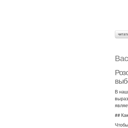
читат
Вас
Роз
выб
В наш
выраз
являе
## Ка
Чтобы