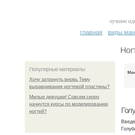
лучшие иде
главная
виды ма
Ног
Популярные материалы
Ман
Хочу затронуть вновь Тему
выравнивания ногтевой пластины?
Милые девушки! Совсем скоро
начнутся курсы по моделированию
Голу
ногтей?
Введ
Голуб