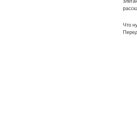
элега
расск
Что н
Перед