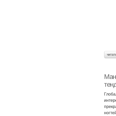
читат
Ман
тен
Глоба
интер
прекр
ногтей