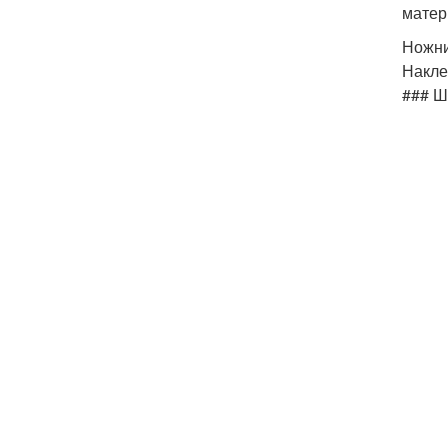
матер
Ножни
Накле
### Ш