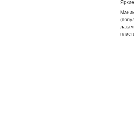
Яркие
Маник
(попу
лакам
пласт