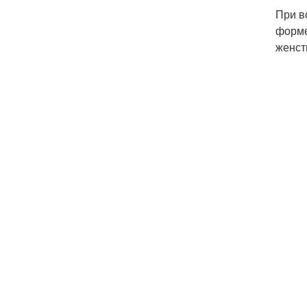
При в
форме
женст