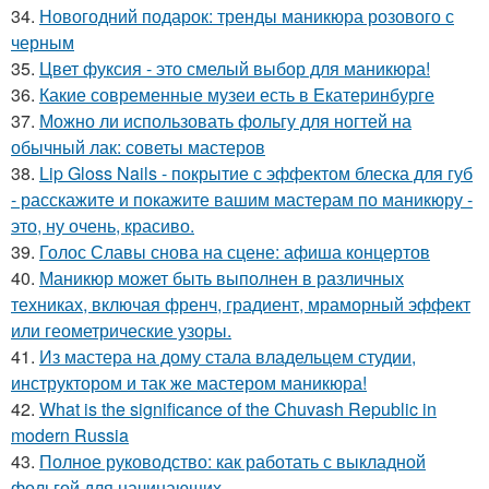
34.
Новогодний подарок: тренды маникюра розового с
черным
35.
Цвет фуксия - это смелый выбор для маникюра!
36.
Какие современные музеи есть в Екатеринбурге
37.
Можно ли использовать фольгу для ногтей на
обычный лак: советы мастеров
38.
Lip Gloss Nails - покрытие с эффектом блеска для губ
- расскажите и покажите вашим мастерам по маникюру -
это, ну очень, красиво.
39.
Голос Славы снова на сцене: афиша концертов
40.
Маникюр может быть выполнен в различных
техниках, включая френч, градиент, мраморный эффект
или геометрические узоры.
41.
Из мастера на дому стала владельцем студии,
инструктором и так же мастером маникюра!
42.
What is the significance of the Chuvash Republic in
modern Russia
43.
Полное руководство: как работать с выкладной
фольгой для начинающих