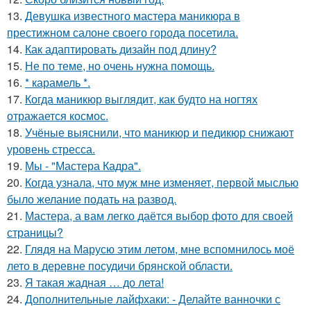
13.
Девушка известного мастера маникюра в
престижном салоне своего города посетила.
14.
Как адаптировать дизайн под длину?
15.
Не по теме, но очень нужна помощь.
16.
* карамель *.
17.
Когда маникюр выглядит, как будто на ногтях
отражается космос.
18.
Учёные выяснили, что маникюр и педикюр снижают
уровень стресса.
19.
Мы - "Мастера Кадра".
20.
Когда узнала, что муж мне изменяет, первой мыслью
было желание подать на развод.
21.
Мастера, а вам легко даётся выбор фото для своей
страницы?
22.
Глядя на Марусю этим летом, мне вспомнилось моё
лето в деревне посудичи брянской области.
23.
Я такая жадная … до лета!
24.
Дополнительные лайфхаки: - Делайте ванночки с