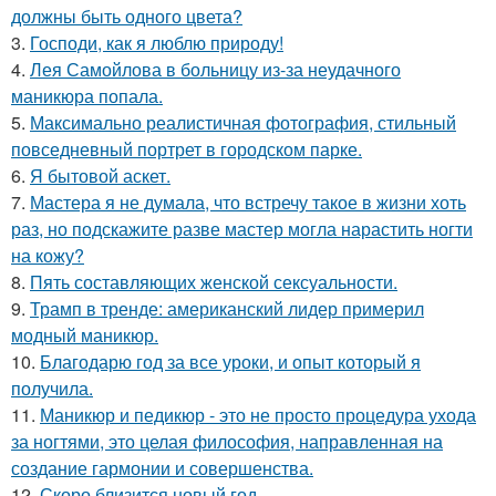
должны быть одного цвета?
3.
Господи, как я люблю природу!
4.
Лея Самойлова в больницу из-за неудачного
маникюра попала.
5.
Максимально реалистичная фотография, стильный
повседневный портрет в городском парке.
6.
Я бытовой аскет.
7.
Мастера я не думала, что встречу такое в жизни хоть
раз, но подскажите разве мастер могла нарастить ногти
на кожу?
8.
Пять составляющих женской сексуальности.
9.
Трамп в тренде: американский лидер примерил
модный маникюр.
10.
Благодарю год за все уроки, и опыт который я
получила.
11.
Маникюр и педикюр - это не просто процедура ухода
за ногтями, это целая философия, направленная на
создание гармонии и совершенства.
12.
Скоро близится новый год.