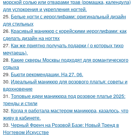
морской солью или отварами трав (ромашка, календула)
для успокоения и укрепления ногтей.
25.
Белые ногти с иероглифами: оригинальный дизайн
для стильных
26.
Красивый маникюр с корейскими иероглифами: как
сделать дизайн на ногтях
27.
Как же приятно получать подарки ( о которых тихо
мечтаешь).
28.
Какие скверы Москвы подходят для романтического
отдыха
29.
Бьюти рекомендации. На 27. 06.
30.
Идеальный маникюр для розового платья: советы и
вдохновение
31.
Топовые идеи маникюра под розовое платье 2025:
тренды и стили
32.
Когда я работала мастером маникюра, казалось, что
живу в кабинете.
33.
Черный Френч на Розовой Базе: Новый Тренд в
Ногтевом Искусстве