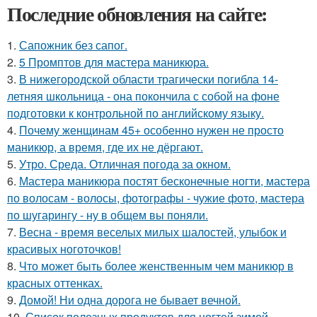
Последние обновления на сайте:
1.
Сапожник без сапог.
2.
5 Промптов для мастера маникюра.
3.
В нижегородской области трагически погибла 14-
летняя школьница - она покончила с собой на фоне
подготовки к контрольной по английскому языку.
4.
Почему женщинам 45+ особенно нужен не просто
маникюр, а время, где их не дёргают.
5.
Утро. Среда. Отличная погода за окном.
6.
Мастера маникюра постят бесконечные ногти, мастера
по волосам - волосы, фотографы - чужие фото, мастера
по шугарингу - ну в общем вы поняли.
7.
Весна - время веселых милых шалостей, улыбок и
красивых ноготочков!
8.
Что может быть более женственным чем маникюр в
красных оттенках.
9.
Домой! Ни одна дорога не бывает вечной.
10.
Список полезных продуктов для ногтей зимой