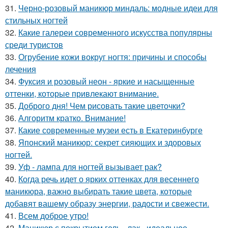
31.
Черно-розовый маникюр миндаль: модные идеи для
стильных ногтей
32.
Какие галереи современного искусства популярны
среди туристов
33.
Огрубение кожи вокруг ногтя: причины и способы
лечения
34.
Фуксия и розовый неон - яркие и насыщенные
оттенки, которые привлекают внимание.
35.
Доброго дня! Чем рисовать такие цветочки?
36.
Алгоритм кратко. Внимание!
37.
Какие современные музеи есть в Екатеринбурге
38.
Японский маникюр: секрет сияющих и здоровых
ногтей.
39.
Уф - лампа для ногтей вызывает рак?
40.
Когда речь идет о ярких оттенках для весеннего
маникюра, важно выбирать такие цвета, которые
добавят вашему образу энергии, радости и свежести.
41.
Всем доброе утро!
42.
Маникюр с покрытием гель - лак - идеальное