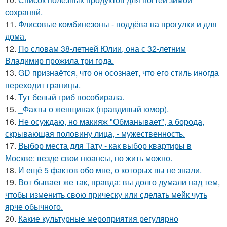
сохраняй.
11.
Флисовые комбинезоны - поддёва на прогулки и для
дома.
12.
По словам 38-летней Юлии, она с 32-летним
Владимир прожила три года.
13.
GD признаётся, что он осознает, что его стиль иногда
переходит границы.
14.
Тут белый гриб пособирала.
15.
_Факты о женщинах (правдивый юмор).
16.
Не осуждаю, но макияж "Обманывает", а борода,
скрывающая половину лица, - мужественность.
17.
Выбор места для Тату - как выбор квартиры в
Москве: везде свои нюансы, но жить можно.
18.
И ещё 5 фактов обо мне, о которых вы не знали.
19.
Вот бывает же так, правда: вы долго думали над тем,
чтобы изменить свою прическу или сделать мейк чуть
ярче обычного.
20.
Какие культурные мероприятия регулярно