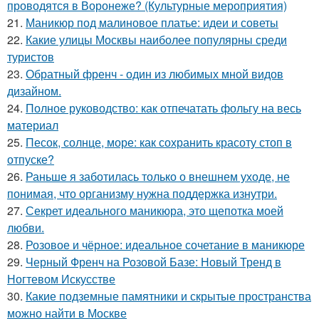
проводятся в Воронеже? (Культурные мероприятия)
21.
Маникюр под малиновое платье: идеи и советы
22.
Какие улицы Москвы наиболее популярны среди
туристов
23.
Обратный френч - один из любимых мной видов
дизайном.
24.
Полное руководство: как отпечатать фольгу на весь
материал
25.
Песок, солнце, море: как сохранить красоту стоп в
отпуске?
26.
Раньше я заботилась только о внешнем уходе, не
понимая, что организму нужна поддержка изнутри.
27.
Секрет идеального маникюра, это щепотка моей
любви.
28.
Розовое и чёрное: идеальное сочетание в маникюре
29.
Черный Френч на Розовой Базе: Новый Тренд в
Ногтевом Искусстве
30.
Какие подземные памятники и скрытые пространства
можно найти в Москве