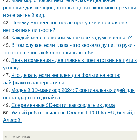
решение для женщин, которые ценят экономию времени
и элегантный вид.
43.
Почему мутнеет топ после просушки и появляется
непонятная липкость?
44.
Каждый месяц о новом маникюре задумываешься?
45.
В том случае, если глаза - это зеркало души, то руки -
это отношение любви женщины к себе.
46.
Лень и сомнения - два главных препятствия на пути к
успеху.
47.
Что делать, если нет клея для фольги на ногти:
лайфхаки и альтернативы
48.
Модный 3D-маникюр 2024: 7 оригинальных идей для
нестандартного дизайна
49.
Современные 3D-ногти: как создать их дома
50.
Умный робот - пылесос Dreame L10 Ultra EU, белый, с
Алисой.
© 2026 Маникюр