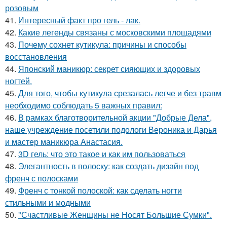
розовым
41.
Интересный факт про гель - лак.
42.
Какие легенды связаны с московскими площадями
43.
Почему сохнет кутикула: причины и способы
восстановления
44.
Японский маникюр: секрет сияющих и здоровых
ногтей.
45.
Для того, чтобы кутикула срезалась легче и без травм
необходимо соблюдать 5 важных правил:
46.
В рамках благотворительной акции "Добрые Дела",
наше учреждение посетили подологи Вероника и Дарья
и мастер маникюра Анастасия.
47.
3D гель: что это такое и как им пользоваться
48.
Элегантность в полоску: как создать дизайн под
френч с полосками
49.
Френч с тонкой полоской: как сделать ногти
стильными и модными
50.
"Счастливые Женщины не Носят Большие Сумки".