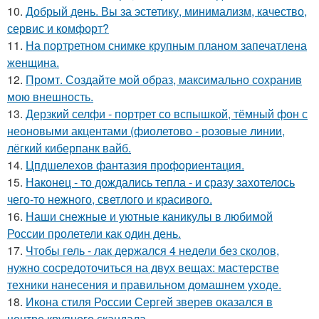
10.
Добрый день. Вы за эстетику, минимализм, качество,
сервис и комфорт?
11.
На портретном снимке крупным планом запечатлена
женщина.
12.
Промт. Создайте мой образ, максимально сохранив
мою внешность.
13.
Дерзкий селфи - портрет со вспышкой, тёмный фон с
неоновыми акцентами (фиолетово - розовые линии,
лёгкий киберпанк вайб.
14.
Цпдшелехов фантазия профориентация.
15.
Наконец - то дождались тепла - и сразу захотелось
чего-то нежного, светлого и красивого.
16.
Наши снежные и уютные каникулы в любимой
России пролетели как один день.
17.
Чтобы гель - лак держался 4 недели без сколов,
нужно сосредоточиться на двух вещах: мастерстве
техники нанесения и правильном домашнем уходе.
18.
Икона стиля России Сергей зверев оказался в
центре крупного скандала.