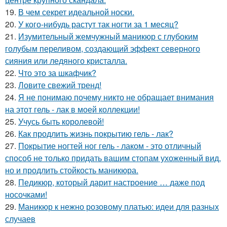
19.
В чем секрет идеальной носки.
20.
У кого-нибудь растут так ногти за 1 месяц?
21.
Изумительный жемчужный маникюр с глубоким
голубым переливом, создающий эффект северного
сияния или ледяного кристалла.
22.
Что это за шкафчик?
23.
Ловите свежий тренд!
24.
Я не понимаю почему никто не обращает внимания
на этот гель - лак в моей коллекции!
25.
Учусь быть королевой!
26.
Как продлить жизнь покрытию гель - лак?
27.
Покрытие ногтей ног гель - лаком - это отличный
способ не только придать вашим стопам ухоженный вид,
но и продлить стойкость маникюра.
28.
Педикюр, который дарит настроение … даже под
носочками!
29.
Маникюр к нежно розовому платью: идеи для разных
случаев