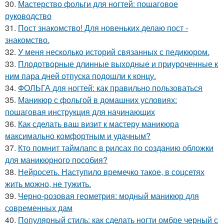
30.
Мастерство фольги для ногтей: пошаговое
руководство
31.
Пост знакомство! Для новеньких делаю пост -
знакомство.
32.
У меня несколько историй связанных с педикюром.
33.
Плодотворные длинные выходные и приуроченные к
ним пара дней отпуска подошли к концу.
34.
ФОЛЬГА для ногтей: как правильно пользоваться
35.
Маникюр с фольгой в домашних условиях:
пошаговая инструкция для начинающих
36.
Как сделать ваш визит к мастеру маникюра
максимально комфортным и удачным?
37.
Кто помнит таймлапс в рилсах по созданию обложки
для маникюрного пособия?
38.
Нейросеть. Наступило времечко такое, в соцсетях
жить можно, не тужить.
39.
Черно-розовая геометрия: модный маникюр для
современных дам
40.
Популярный стиль: как сделать ногти омбре черный с