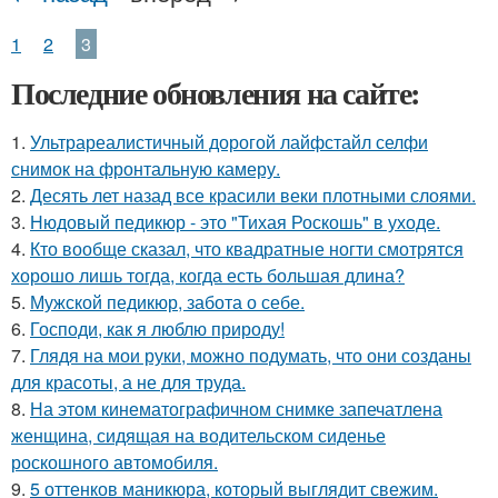
1
2
3
Последние обновления на сайте:
1.
Ультрареалистичный дорогой лайфстайл селфи
снимок на фронтальную камеру.
2.
Десять лет назад все красили веки плотными слоями.
3.
Нюдовый педикюр - это "Тихая Роскошь" в уходе.
4.
Кто вообще сказал, что квадратные ногти смотрятся
хорошо лишь тогда, когда есть большая длина?
5.
Мужской педикюр, забота о себе.
6.
Господи, как я люблю природу!
7.
Глядя на мои руки, можно подумать, что они созданы
для красоты, а не для труда.
8.
На этом кинематографичном снимке запечатлена
женщина, сидящая на водительском сиденье
роскошного автомобиля.
9.
5 оттенков маникюра, который выглядит свежим.