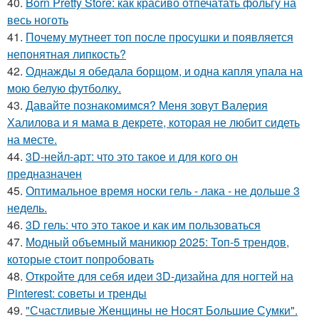
40.
Born Pretty Store: как красиво отпечатать фольгу на
весь ноготь
41.
Почему мутнеет топ после просушки и появляется
непонятная липкость?
42.
Однажды я обедала борщом, и одна капля упала на
мою белую футболку.
43.
Давайте познакомимся? Меня зовут Валерия
Халилова и я мама в декрете, которая не любит сидеть
на месте.
44.
3D-нейл-арт: что это такое и для кого он
предназначен
45.
Оптимальное время носки гель - лака - не дольше 3
недель.
46.
3D гель: что это такое и как им пользоваться
47.
Модный объемный маникюр 2025: Топ-5 трендов,
которые стоит попробовать
48.
Откройте для себя идеи 3D-дизайна для ногтей на
Pinterest: советы и тренды
49.
"Счастливые Женщины не Носят Большие Сумки".