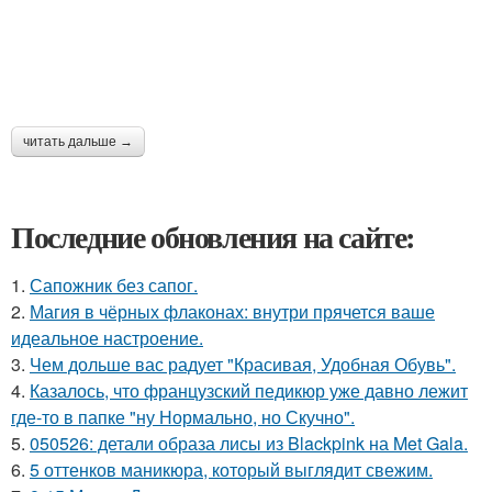
читать дальше →
Последние обновления на сайте:
1.
Сапожник без сапог.
2.
Магия в чёрных флаконах: внутри прячется ваше
идеальное настроение.
3.
Чем дольше вас радует "Красивая, Удобная Обувь".
4.
Казалось, что французский педикюр уже давно лежит
где-то в папке "ну Нормально, но Скучно".
5.
050526: детали образа лисы из Blackpink на Met Gala.
6.
5 оттенков маникюра, который выглядит свежим.