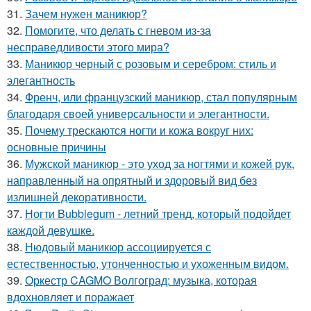
31.
Зачем нужен маникюр?
32.
Помогите, что делать с гневом из-за
несправедливости этого мира?
33.
Маникюр черный с розовым и серебром: стиль и
элегантность
34.
Френч, или французский маникюр, стал популярным
благодаря своей универсальности и элегантности.
35.
Почему трескаются ногти и кожа вокруг них:
основные причины
36.
Мужской маникюр - это уход за ногтями и кожей рук,
направленный на опрятный и здоровый вид без
излишней декоративности.
37.
Ногти Bubblegum - летний тренд, который подойдет
каждой девушке.
38.
Нюдовый маникюр ассоциируется с
естественностью, утонченностью и ухоженным видом.
39.
Оркестр CAGMO Волгоград: музыка, которая
вдохновляет и поражает