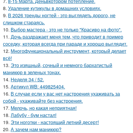
7.
8-15 Марта. Деньвкотором потепление.
8.
Удаление кутикулы в домашних условиях.
9.
В 2026 тренды ногтей - это выглядеть дорого, не
слишком стараясь.
10.
Выбор мастера - это не только "Красиво на фото".
11.
Дочь раздражает меня тем, что приводит в пример
соседку, которая всегда при параде и хорошо выглядит.
12.
Многофункциональный инструмент, который делает
всё!
13.
Это изящный, сочный и немного бархатистый
маникюр в зеленых тонах.
14.
Неделя 34 / 52.
15.
Артикул WB: 449825404.
16.
В случае если у вас нет настроения ухаживать за
собой - ухаживайте без настроения.
17.
Мелочь, но какая неприятная!
18.
Лабубу - бум настал!
19.
Эти ноготки - настоящий летний десерт!
20.
А зачем нам маникюр?