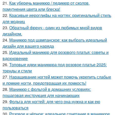
21.
Как уберечь маникюр / педикюр от сколов,
помутнения цвета или блеска!
22.
Красивые иероглифы на ногтях: оригинальный стиль
для модниц
23.
Обратный френч - один из любимых мной видов
дизайном.
24.
Маникюр под шампанское: как выбрать идеальный
дизайн для вашего наряда
25.
Идеальный маникюр для розового платья: советы и
вдохновение
26.
Топовые идеи маникюра под розовое платье 2025:
тренды и стили
27.
Наращивание ногтей может помочь укрепить слабые
и ломкие ногти, предотвращая их ломкость!
28.
Маникюр с фольгой в домашних условиях:
пошаговая инструкция для начинающих
29.
Фольга для ногтей: для чего она нужна и как ею
пользоваться
30.
Розовое и чёрное: идеальное сочетание в маникюре