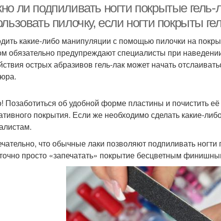
но ли подпиливать ногти покрытые гель-
льзовать пилочку, если ногти покрыты ге
дить какие-либо манипуляции с помощью пилочки на покрыт
ом обязательно предупреждают специалисты при наведении к
йствия острых абразивов гель-лак может начать отслаиватьс
юра.
! Позаботиться об удобной форме пластины и почистить её
ативного покрытия. Если же необходимо сделать какие-либо
алистам.
чательно, что обычные лаки позволяют подпиливать ногти п
точно просто «запечатать» покрытие бесцветным финишным