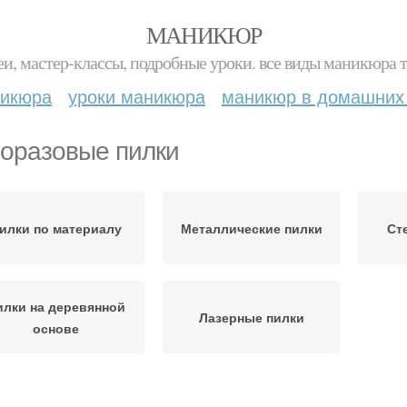
МАНИКЮР
и, мастер-классы, подробные уроки. все виды маникюра т
никюра
уроки маникюра
маникюр в домашних
оразовые пилки
илки по материалу
Металлические пилки
Ст
илки на деревянной
Лазерные пилки
основе