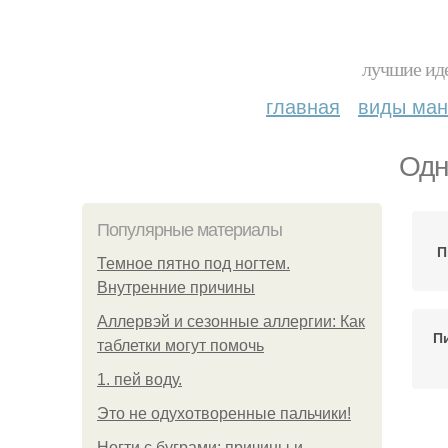
лучшие иде
главная
виды ма
Одн
Популярные материалы
П
Темное пятно под ногтем.
Внутренние причины
Аллервэй и сезонные аллергии: Как
П
таблетки могут помочь
1. пей воду.
Это не одухотворенные пальчики!
Ногти с буграми: причины и