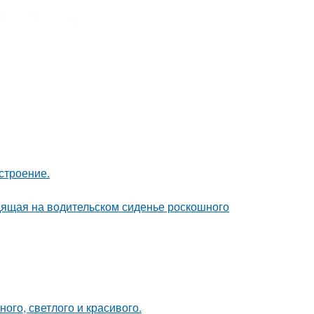
строение.
дящая на водительском сиденье роскошного
ного, светлого и красивого.