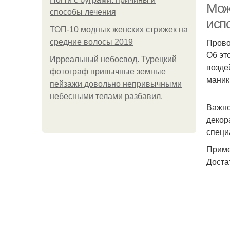
Мож
способы лечения
испо
ТОП-10 модных женских стрижек на
Прово
средние волосы 2019
Об эт
Ирреальный небосвод. Турецкий
возде
фотограф привычные земные
маник
пейзажи довольно непривычными
небесными телами разбавил.
Важно
декор
специ
Приме
Доста