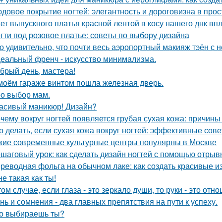
довое покрытие ногтей: элегантность и дороговизна в прос
ет выпускного платья красной лентой в косу нашего днк впл
гти под розовое платье: советы по выбору дизайна
о удивительно, что почти весь аэропортный макияж тэён с 
еальный френч - искусство минимализма.
брый день, мастера!
моём гараже винтом пошла железная дверь.
о выбор мам.
асивый маникюр! Дизайн?
чему вокруг ногтей появляется грубая сухая кожа: причин
о делать, если сухая кожа вокруг ногтей: эффективные сов
кие современные культурные центры популярны в Москве
шаговый урок: как сделать дизайн ногтей с помощью отрыв
реводная фольга на обычном лаке: как создать красивые 
не такая как ты!
том случае, если глаза - это зеркало души, то руки - это о
нь и сомнения - два главных препятствия на пути к успеху.
о выбираешь ты?