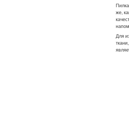
Пилка
же, к
качес
напом
Для и
ткани
являе