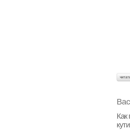
читат
Вас
Как
кут