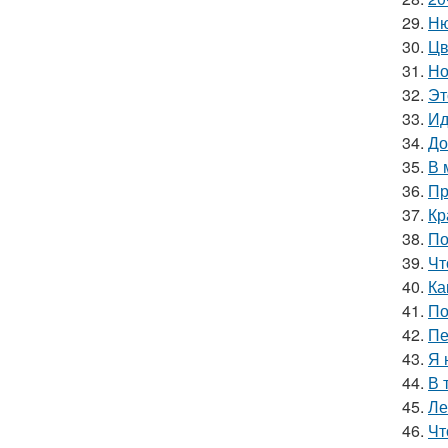
29.
Ню
30.
Цв
31.
Но
32.
Эт
33.
Ид
34.
До
35.
В 
36.
Пр
37.
Кр
38.
По
39.
Чт
40.
Ка
41.
По
42.
Пе
43.
Я 
44.
В 
45.
Ле
46.
Чт