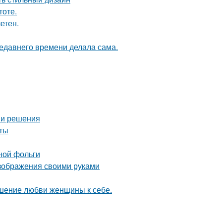
тоте.
етен.
недавнего времени делала сама.
ы и решения
еты
ной фольги
изображения своими руками
тношение любви женщины к себе.