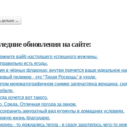
ь дальше →
ледние обновления на сайте:
омните вайб настоящего успешного мужчины.
 правильно eсть ягоды.
ия в чёрных флаконах: внутри прячется ваше идеальное на
овый педикюр - это "Тихая Роскошь" в уходе.
этом кинематографичном снимке запечатлена женщина, си
обиля.
гда хочется вот такого.
о. Среда. Отличная погода за окном.
 сохранить аккуратный вид кутикулы в домашних условиях.
новyю жизнь благодарю.
конец - то дождались тепла - и сразу захотелось чего-то неж