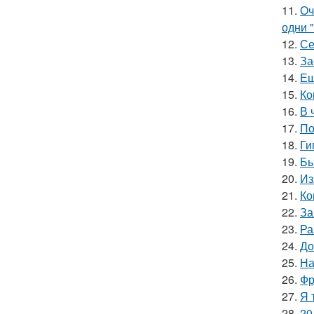
11.
Оч
одни "
12.
Се
13.
За
14.
Ещ
15.
Ко
16.
В 
17.
По
18.
Ги
19.
Бы
20.
Из
21.
Ко
22.
За
23.
Ра
24.
До
25.
На
26.
Фр
27.
Я 
28.
20