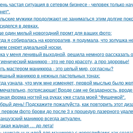
ень частая ситуация в сетевом бизнесе - человек только на
нет".
льские мужики продолжают не заниматься этим долгие пок
сиделся в девках.
е один милый новогодний промт для ваших фото:
гда я собиралась на корпоратив, я подумала, что золушка н
чем секрет идеальной носки.
ка у меня ленивый выходной, решила немного рассказать о
гиенический маникюр - это не про красоту, а про здоровье!
ть мастером маникюра - это целый мир, согласны?
ящный маникюр в нежных пастельных тонах:
гда узнала, что муж мне изменяет, первой мыслью было жел
мечательно, потрясающе! Вроде сам не бездарность, вроде 
зная форма ногтей на руках уже стала моей "Фишечкой".
брый день! Подскажите пожалуйста, как повторить этот диз
 первом фото брови до после 3 х процедур лазерного удале
анцузский маникюр всегда актуален.
такая жадная … до лета!
+ уникальных идей для маникюра с иероглифами: как созда