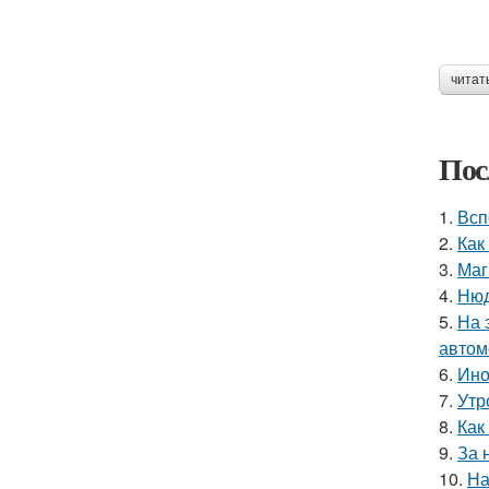
читат
Пос
1.
Всп
2.
Как
3.
Маг
4.
Нюд
5.
На 
автом
6.
Ино
7.
Утр
8.
Как
9.
За 
10.
На