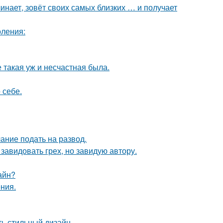
чинает, зовёт своих самых близких … и получает
оления:
е такая уж и несчастная была.
 себе.
ание подать на развод.
завидовать грех, но завидую автору.
айн?
ния.
ть стильный дизайн