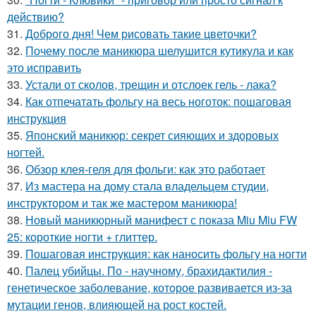
действию?
31.
Доброго дня! Чем рисовать такие цветочки?
32.
Почему после маникюра шелушится кутикула и как
это исправить
33.
Устали от сколов, трещин и отслоек гель - лака?
34.
Как отпечатать фольгу на весь ноготок: пошаговая
инструкция
35.
Японский маникюр: секрет сияющих и здоровых
ногтей.
36.
Обзор клея-геля для фольги: как это работает
37.
Из мастера на дому стала владельцем студии,
инструктором и так же мастером маникюра!
38.
Новый маникюрный манифест с показа Miu Miu FW
25: короткие ногти + глиттер.
39.
Пошаговая инструкция: как наносить фольгу на ногти
40.
Палец убийцы. По - научному, брахидактилия -
генетическое заболевание, которое развивается из-за
мутации генов, влияющей на рост костей.