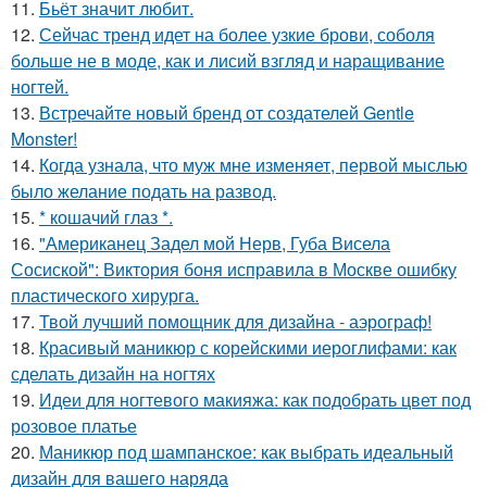
11.
Бьёт значит любит.
12.
Сейчас тренд идет на более узкие брови, соболя
больше не в моде, как и лисий взгляд и наращивание
ногтей.
13.
Встречайте новый бренд от создателей Gentle
Monster!
14.
Когда узнала, что муж мне изменяет, первой мыслью
было желание подать на развод.
15.
* кошачий глаз *.
16.
"Американец Задел мой Нерв, Губа Висела
Сосиской": Виктория боня исправила в Москве ошибку
пластического хирурга.
17.
Твой лучший помощник для дизайна - аэрограф!
18.
Красивый маникюр с корейскими иероглифами: как
сделать дизайн на ногтях
19.
Идеи для ногтевого макияжа: как подобрать цвет под
розовое платье
20.
Маникюр под шампанское: как выбрать идеальный
дизайн для вашего наряда