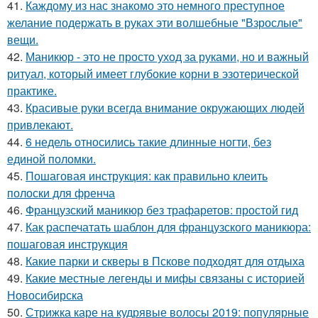
41.
Каждому из нас знакомо это немного преступное
желание подержать в руках эти волшебные "Взрослые"
вещи.
42.
Маникюр - это не просто уход за руками, но и важный
ритуал, который имеет глубокие корни в эзотерической
практике.
43.
Красивые руки всегда внимание окружающих людей
привлекают.
44.
6 недель относились такие длинные ногти, без
единой поломки.
45.
Пошаговая инструкция: как правильно клеить
полоски для френча
46.
Французский маникюр без трафаретов: простой гид
47.
Как распечатать шаблон для французского маникюра:
пошаговая инструкция
48.
Какие парки и скверы в Пскове подходят для отдыха
49.
Какие местные легенды и мифы связаны с историей
Новосибирска
50.
Стрижка каре на кудрявые волосы 2019: популярные