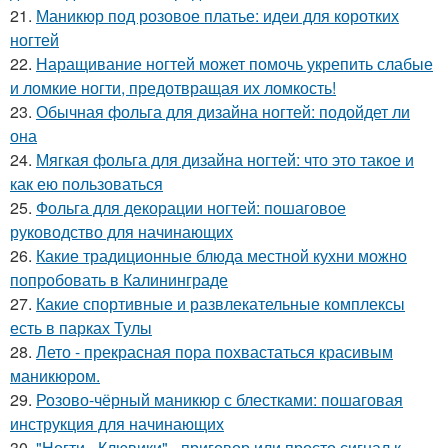
21.
Маникюр под розовое платье: идеи для коротких
ногтей
22.
Наращивание ногтей может помочь укрепить слабые
и ломкие ногти, предотвращая их ломкость!
23.
Обычная фольга для дизайна ногтей: подойдет ли
она
24.
Мягкая фольга для дизайна ногтей: что это такое и
как ею пользоваться
25.
Фольга для декорации ногтей: пошаговое
руководство для начинающих
26.
Какие традиционные блюда местной кухни можно
попробовать в Калининграде
27.
Какие спортивные и развлекательные комплексы
есть в парках Тулы
28.
Лето - прекрасная пора похвастаться красивым
маникюром.
29.
Розово-чёрный маникюр с блестками: пошаговая
инструкция для начинающих
30.
"Ногти - Клювики" - приговор или просто сигнал к