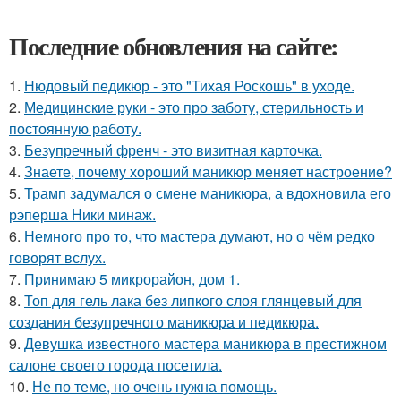
Последние обновления на сайте:
1.
Нюдовый педикюр - это "Тихая Роскошь" в уходе.
2.
Медицинские руки - это про заботу, стерильность и
постоянную работу.
3.
Безупречный френч - это визитная карточка.
4.
Знаете, почему хороший маникюр меняет настроение?
5.
Трамп задумался о смене маникюра, а вдохновила его
рэперша Ники минаж.
6.
Немного про то, что мастера думают, но о чём редко
говорят вслух.
7.
Принимаю 5 микрорайон, дом 1.
8.
Топ для гель лака без липкого слоя глянцевый для
создания безупречного маникюра и педикюра.
9.
Девушка известного мастера маникюра в престижном
салоне своего города посетила.
10.
Не по теме, но очень нужна помощь.