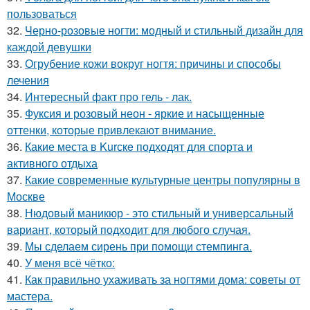
пользоваться
32.
Черно-розовые ногти: модный и стильный дизайн для
каждой девушки
33.
Огрубение кожи вокруг ногтя: причины и способы
лечения
34.
Интересный факт про гель - лак.
35.
Фуксия и розовый неон - яркие и насыщенные
оттенки, которые привлекают внимание.
36.
Какие места в Kurскe подходят для спорта и
активного отдыха
37.
Какие современные культурные центры популярны в
Москве
38.
Нюдовый маникюр - это стильный и универсальный
вариант, который подходит для любого случая.
39.
Мы сделаем сирень при помощи стемпинга.
40.
У меня всё чётко:
41.
Как правильно ухаживать за ногтями дома: советы от
мастера.