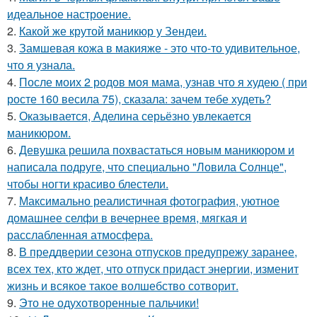
идеальное настроение.
2.
Какой же крутой маникюр у Зендеи.
3.
Замшевая кожа в макияже - это что-то удивительное,
что я узнала.
4.
После моих 2 родов моя мама, узнав что я худею ( при
росте 160 весила 75), сказала: зачем тебе худеть?
5.
Оказывается, Аделина серьёзно увлекается
маникюром.
6.
Девушка решила похвастаться новым маникюром и
написала подруге, что специально "Ловила Солнце",
чтобы ногти красиво блестели.
7.
Максимально реалистичная фотография, уютное
домашнее селфи в вечернее время, мягкая и
расслабленная атмосфера.
8.
В преддверии сезона отпусков предупрежу заранее,
всех тех, кто ждет, что отпуск придаст энергии, изменит
жизнь и всякое такое волшебство сотворит.
9.
Это не одухотворенные пальчики!