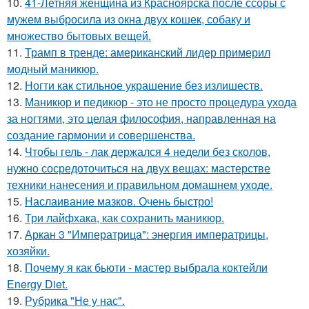
10.
41-Летняя женщина из Красноярска после ссоры с
мужем выбросила из окна двух кошек, собаку и
множество бытовых вещей.
11.
Трамп в тренде: американский лидер примерил
модный маникюр.
12.
Ногти как стильное украшение без излишеств.
13.
Маникюр и педикюр - это не просто процедура ухода
за ногтями, это целая философия, направленная на
создание гармонии и совершенства.
14.
Чтобы гель - лак держался 4 недели без сколов,
нужно сосредоточиться на двух вещах: мастерстве
техники нанесения и правильном домашнем уходе.
15.
Наслаивание мазков. Очень быстро!
16.
Три лайфхака, как сохранить маникюр.
17.
Аркан 3 "Императрица": энергия императрицы,
хозяйки.
18.
Почему я как бьюти - мастер выбрала коктейли
Energy Diet.
19.
Рубрика "Не у нас".