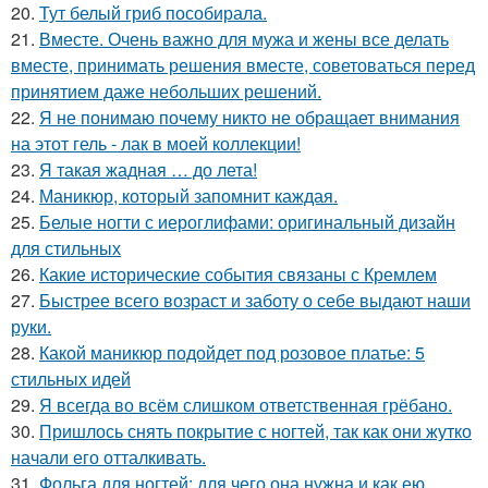
20.
Тут белый гриб пособирала.
21.
Вместе. Очень важно для мужа и жены все делать
вместе, принимать решения вместе, советоваться перед
принятием даже небольших решений.
22.
Я не понимаю почему никто не обращает внимания
на этот гель - лак в моей коллекции!
23.
Я такая жадная … до лета!
24.
Маникюр, который запомнит каждая.
25.
Белые ногти с иероглифами: оригинальный дизайн
для стильных
26.
Какие исторические события связаны с Кремлем
27.
Быстрее всего возраст и заботу о себе выдают наши
руки.
28.
Какой маникюр подойдет под розовое платье: 5
стильных идей
29.
Я всегда во всём слишком ответственная грёбано.
30.
Пришлось снять покрытие с ногтей, так как они жутко
начали его отталкивать.
31.
Фольга для ногтей: для чего она нужна и как ею