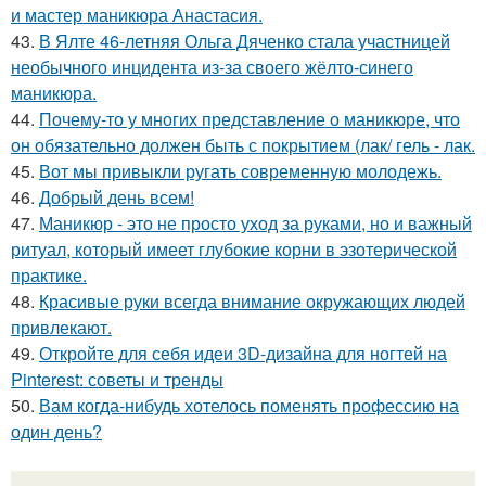
и мастер маникюра Анастасия.
43.
В Ялте 46-летняя Ольга Дяченко стала участницей
необычного инцидента из-за своего жёлто-синего
маникюра.
44.
Почему-то у многих представление о маникюре, что
он обязательно должен быть с покрытием (лак/ гель - лак.
45.
Вот мы привыкли ругать современную молодежь.
46.
Добрый день всем!
47.
Маникюр - это не просто уход за руками, но и важный
ритуал, который имеет глубокие корни в эзотерической
практике.
48.
Красивые руки всегда внимание окружающих людей
привлекают.
49.
Откройте для себя идеи 3D-дизайна для ногтей на
Pinterest: советы и тренды
50.
Вам когда-нибудь хотелось поменять профессию на
один день?