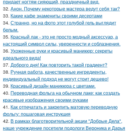
придает ногтям сияющий, праздничный вид.
32.
Анон. Почему некоторые мастера ведут себя так?
33.
Какие кафе знамениты своими десертами
34.
Странно, но на фото этот голубой гель выглядит
белым.
35.
Красный лак - это не просто модный аксессуар, а
настоящий символ силы, уверенности и соблазнения.
36.
Ухоженные руки и красивый маникюр: секреты
идеального вида!
37.
Доброго дня! Как повторить такой градиент?
38.
Ручная работа, качественные ингредиенты,
индивидуальный подход не могут стоит дешево!
39.
Красивый дизайн маникюра с цветами.
40.
Переводная фольга на обычном лаке: как создать
красивые изображения своими руками
41.
Как отпечатать и закрепить матовую переводную
фольгу: пошаговая инструкция
42.
В рамках благотворительной акции "Добрые Дела",
наше учреждение посетили подологи Вероника и Дарья