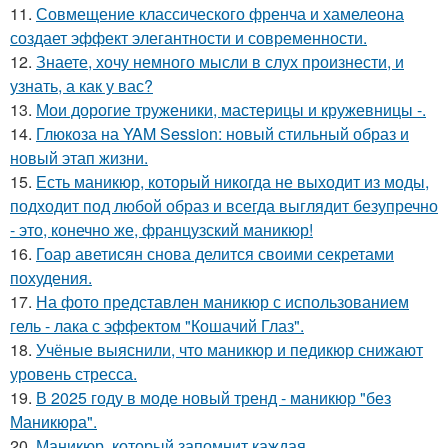
11.
Совмещение классического френча и хамелеона
создает эффект элегантности и современности.
12.
Знаете, хочу немного мысли в слух произнести, и
узнать, а как у вас?
13.
Мои дорогие труженики, мастерицы и кружевницы -.
14.
Глюкоза на YAM Session: новый стильный образ и
новый этап жизни.
15.
Есть маникюр, который никогда не выходит из моды,
подходит под любой образ и всегда выглядит безупречно
- это, конечно же, французский маникюр!
16.
Гоар аветисян снова делится своими секретами
похудения.
17.
На фото представлен маникюр с использованием
гель - лака с эффектом "Кошачий Глаз".
18.
Учёные выяснили, что маникюр и педикюр снижают
уровень стресса.
19.
В 2025 году в моде новый тренд - маникюр "без
Маникюра".
20.
Маникюр, который запомнит каждая.