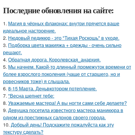
Последние обновления на сайте:
1.
Магия в чёрных флаконах: внутри прячется ваше
идеальное настроение.
2.
Нюдовый педикюр - это "Тихая Роскошь" в уходе.
3.
Подборка цвета макияжа + одежды - очень сильно
решают.
4.
Обратная дорога. Королевская_анархия.
5.
Мы начнем. Какой-то длинный промежуток времени от
более взрослого поколения (чаще от старшего, но и
ровесников тоже) я слышала.
6.
8-15 Марта. Деньвкотором потепление.
7.
"Весна шепнет тебе:
8.
Уважаемые мастера! А вы ногти сами себе делаете?
9.
Девушка посетила известного мастера маникюра в
одном из престижных салонов своего города.
10.
Добрый день! Подскажите пожалуйста как эту
текстуру сделать?