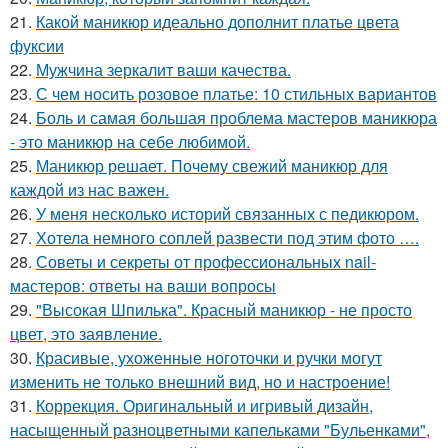
21.
Какой маникюр идеально дополнит платье цвета
фуксии
22.
Мужчина зеркалит ваши качества.
23.
С чем носить розовое платье: 10 стильных вариантов
24.
Боль и самая большая проблема мастеров маникюра
- это маникюр на себе любимой.
25.
Маникюр решает. Почему свежий маникюр для
каждой из нас важен.
26.
У меня несколько историй связанных с педикюром.
27.
Хотела немного соплей развести под этим фото ….
28.
Советы и секреты от профессиональных nail-
мастеров: ответы на ваши вопросы
29.
"Высокая Шпилька". Красный маникюр - не просто
цвет, это заявление.
30.
Красивые, ухоженные ноготочки и ручки могут
изменить не только внешний вид, но и настроение!
31.
Коррекция. Оригинальный и игривый дизайн,
насыщенный разноцветными капельками "Бульенками",