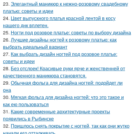
23.
Элегантный маникюр к нежно-розовому свадебному
платью: советы и идеи
24.
Цвет выпускного платья красной лентой в косу
нашего днк вплетен.
25.
Ногти под розовое платье: советы по выбору дизайна
26.
Лучшие дизайны ногтей к розовому платью: как
выбрать идеальный вариант
27.
Как выбрать дизайн ногтей под розовое платье:
советы и идеи
28.
Без отслоек! Красивые руки ярче и женственней от
качественного маникюра становятся.
29.
Обычная фольга для дизайна ногтей: подойдет ли
она
30.
Мягкая фольга для дизайна ногтей: что это такое и
как ею пользоваться
31.
Какие современные архитектурные проекты
появились в Рыбинске
32.
Пришлось снять покрытие с ногтей, так как они жутко
начали его отталкивать.