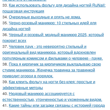
33.
Как использовать фольгу для дизайна ногтей RuNail:
пошаговая инструкция
34.
Очередные выходные и опять не дома.
35.
Черно-розовый маникюр: 10 стильных идей для
дизайна ногтей
36.
Черный и розовый: модный маникюр 2025, который
покорит всех
37.
Человек паук - это невероятно стильный и
оригинальный вид маникюра, который вдохновлен
популярным комиксом и фильмами о человеке - пауке.
38.
Пока я кирпичик за кирпичиком выкладываю свою
студию маникюра, Женечка травинка за травинкой
приводит огород в порядок.
39.
Как клеить фольгу на ногти без клея: простые и
эффективные методы
40.
Нюдовый маникюр ассоциируется с
естественностью, утонченностью и ухоженным видом.
41.
Какие тайны или загадки связаны с историей города