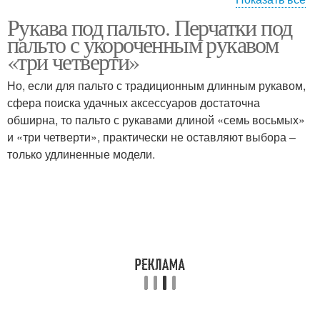
Рукава под пальто. Перчатки под
Пальто с коротким
Короткое пальто
пальто с укороченным рукавом
рукавом
«три четверти»
Но, если для пальто с традиционным длинным рукавом,
Пальто с широкими
сфера поиска удачных аксессуаров достаточна
Пальто с рукавом
плечами
обширна, то пальто с рукавами длиной «семь восьмых»
и «три четверти», практически не оставляют выбора –
только удлиненные модели.
Серое пальто
Пальто с капюшоном
Пальто с мехом