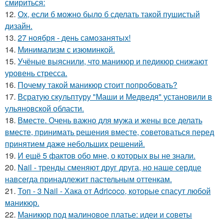
смириться:
12.
Ох, если б можно было б сделать такой пушистый
дизайн.
13.
27 ноября - день самозанятых!
14.
Минимализм с изюминкой.
15.
Учёные выяснили, что маникюр и педикюр снижают
уровень стресса.
16.
Почему такой маникюр стоит попробовать?
17.
Всратую скульптуру "Маши и Медведя" установили в
ульяновской области.
18.
Вместе. Очень важно для мужа и жены все делать
вместе, принимать решения вместе, советоваться перед
принятием даже небольших решений.
19.
И ещё 5 фактов обо мне, о которых вы не знали.
20.
Nail - тренды сменяют друг друга, но наше сердце
навсегда принадлежит пастельным оттенкам.
21.
Топ - 3 Nail - Хака от Adricoco, которые спасут любой
маникюр.
22.
Маникюр под малиновое платье: идеи и советы