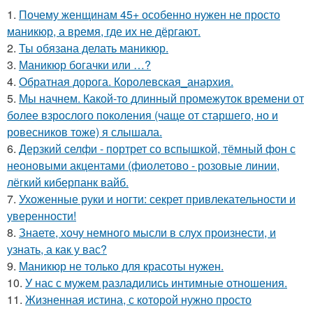
1.
Почему женщинам 45+ особенно нужен не просто
маникюр, а время, где их не дёргают.
2.
Ты обязана делать маникюр.
3.
Маникюр богачки или …?
4.
Обратная дорога. Королевская_анархия.
5.
Мы начнем. Какой-то длинный промежуток времени от
более взрослого поколения (чаще от старшего, но и
ровесников тоже) я слышала.
6.
Дерзкий селфи - портрет со вспышкой, тёмный фон с
неоновыми акцентами (фиолетово - розовые линии,
лёгкий киберпанк вайб.
7.
Ухоженные руки и ногти: секрет привлекательности и
уверенности!
8.
Знаете, хочу немного мысли в слух произнести, и
узнать, а как у вас?
9.
Маникюр не только для красоты нужен.
10.
У нас с мужем разладились интимные отношения.
11.
Жизненная истина, с которой нужно просто