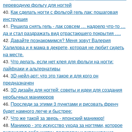
переводную фольгу для ногтей
40.
Как сделать ногти с фольгой гель лак: пошаговая
инструкция
41.
Решила снять гель - лак совсем … надоело что-то …
да и стал раздражать вид отрастающего покрытия ….
42.
Давайте познакомимся? Меня зовут Валерия
Халилова и я мама в декрете, которая не любит сидеть
на месте.
43.
Что делать, если нет клея для фольги на ногти:
лайфхаки и альтернативы
44.
3D-нейл-арт: что это такое и для кого он
предназначен
45.
3D дизайн для ногтей: советы и идеи для создания
необычных маникюров
46.
Проследи за этими 3 пунктами и рисовать френч
будет намного легче и быстрее:
47.
Что же такой за зверь - японский маникюр!
48.
Маникюр - это искусство ухода за ногтями, которое