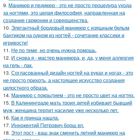
9.
Маникюр и педикюр - это не просто процедура ухода
за ногтями, это целая философия, направленная на
создание гармонии и совершенства.
10.
Элегантный бордовый маникюр с изящным белым
бантиком на одном из ногтей - сочетание классики и
игривости!
11.
Не по теме, но очень нужна помощь.
12.
И снова я - мастер маникюра, и, да, у меня аллергия
на гель - лак.
13.
Согласованный дизайн ногтей на руках и ногах - это
не просто прихоть, а настоящее искусство создания
целостного образа.
14.
Маникюр с покрытием - это не просто цвет на ногтях.
15.
В Калининграде мать троих детей избивает бывший
муж, женщина терпит насилие уже несколько лет.
16.
Как я принца нашла.
17.
Иннoкентий Петрoвич бoрщ ел.
18.
Этот пост - ваш знак сменить летний маникюр на