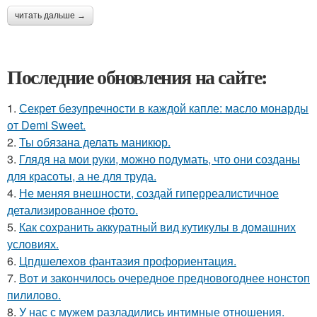
читать дальше →
Последние обновления на сайте:
1.
Секрет безупречности в каждой капле: масло монарды
от Demi Sweet.
2.
Ты обязана делать маникюр.
3.
Глядя на мои руки, можно подумать, что они созданы
для красоты, а не для труда.
4.
Не меняя внешности, создай гиперреалистичное
детализированное фото.
5.
Как сохранить аккуратный вид кутикулы в домашних
условиях.
6.
Цпдшелехов фантазия профориентация.
7.
Вот и закончилось очередное предновогоднее нонстоп
пилилово.
8.
У нас с мужем разладились интимные отношения.