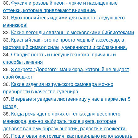
30.
Фуксия и розовый неон - яркие и насыщенные
оттенки, которые привлекают внимание.
31.
Вдохновляйтесь идеями для вашего следующего
маникюра!
32.
Какие легенды связаны с московскими библиотеками
33.
Красный лак - это не просто модный аксессуар, а
настоящий символ силы, уверенности и соблазнения.
34.
Отходит ноготь и шелушится кожа: причины и
способы лечения
35.
3 секрета "Дорогого" маникюра, который не выдаст
свой бюджет.
36.
Какие изделия из тульского самовара можно
приобрести в качестве сувенира
37.
Впервые я увидела лиственницу у нас в парке лет 5
назад.
38.
Когда речь идет о ярких оттенках для весеннего
маникюра, важно выбирать такие цвета, которые
добавят вашему образу энергии, радости и свежести.
39.
Пошаговая инструкция: как правильно использовать