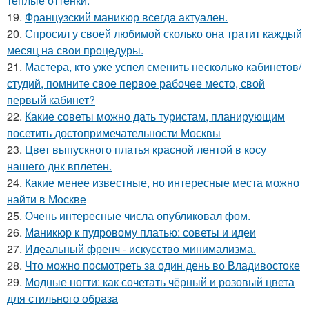
тёплые оттенки.
19.
Французский маникюр всегда актуален.
20.
Спросил у своей любимой сколько она тратит каждый
месяц на свои процедуры.
21.
Мастера, кто уже успел сменить несколько кабинетов/
студий, помните свое первое рабочее место, свой
первый кабинет?
22.
Какие советы можно дать туристам, планирующим
посетить достопримечательности Москвы
23.
Цвет выпускного платья красной лентой в косу
нашего днк вплетен.
24.
Какие менее известные, но интересные места можно
найти в Москве
25.
Очень интересные числа опубликовал фом.
26.
Маникюр к пудровому платью: советы и идеи
27.
Идеальный френч - искусство минимализма.
28.
Что можно посмотреть за один день во Владивостоке
29.
Модные ногти: как сочетать чёрный и розовый цвета
для стильного образа