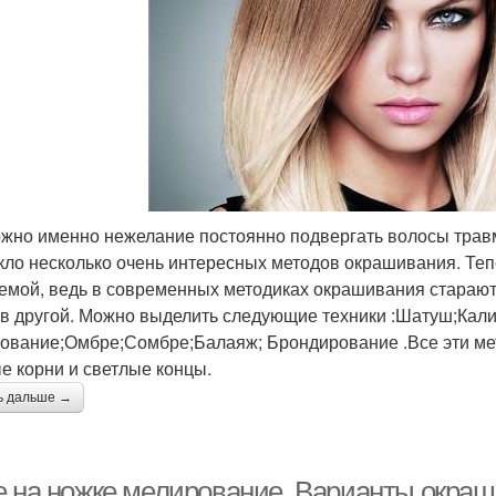
жно именно нежелание постоянно подвергать волосы трав
кло несколько очень интересных методов окрашивания. Те
емой, ведь в современных методиках окрашивания стараютс
 в другой. Можно выделить следующие техники :Шатуш;Кал
ование;Омбре;Сомбре;Балаяж; Брондирование .Все эти мет
е корни и светлые концы.
ь дальше →
е на ножке мелирование. Варианты окраш