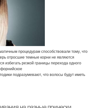
матичным процедурам способствовали тому, что
перь отросшие темные корни не являются
я избегать резкой границы перехода одного
ифорнийское
одики подразумевают, что волосы будут иметь
ивания на разные прически