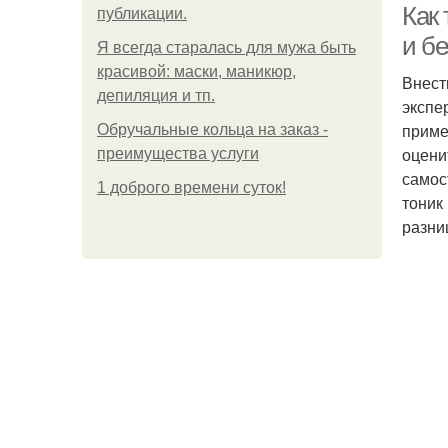
Как
публикации.
и б
Я всегда старалась для мужа быть
красивой: маски, маникюр,
Внест
депиляция и тп.
экспе
приме
Обручальные кольца на заказ -
оцени
преимущества услуги
самос
1 доброго времени суток!
тоник
разни