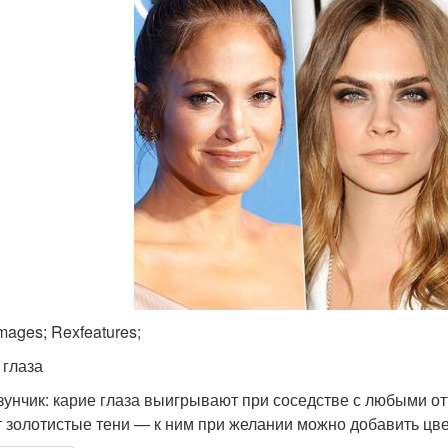
mages; Rexfeatures;
 глаза
зунчик: карие глаза выигрывают при соседстве с любыми 
т золотистые тени — к ним при желании можно добавить цв