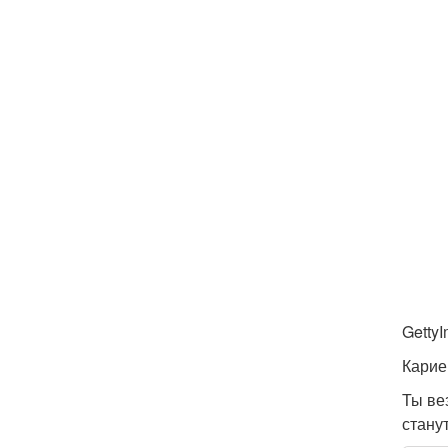
GettyI
Карие
Ты ве
стану