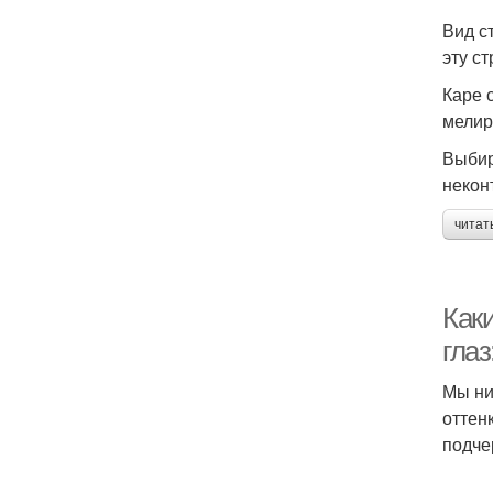
Вид с
эту с
Каре 
мелир
Выбир
некон
читат
Каки
глаз
Мы ни
оттен
подче