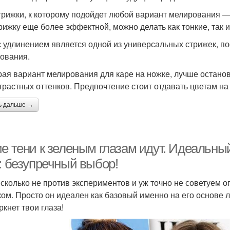
трижки, к которому подойдет любой вариант мелирования — 
трижку еще более эффектной, можно делать как тонкие, так
с удлинением является одной из универсальных стрижек, п
ования.
ая вариант мелирования для каре на ножке, лучше останов
трастных оттенков. Предпочтение стоит отдавать цветам на 
ь дальше →
е тени к зеленым глазам идут. Идеальный
: безупречный выбор!
сколько не против экспериментов и уж точно не советуем о
ком. Просто он идеален как базовый именно на его основе
ркнет твои глаза!