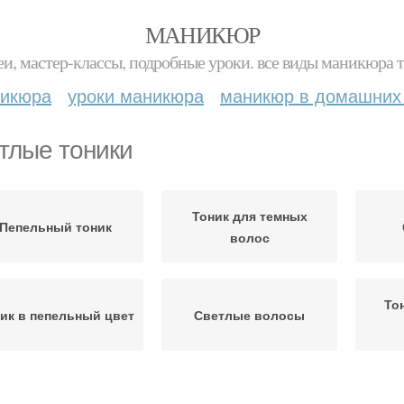
МАНИКЮР
и, мастер-классы, подробные уроки. все виды маникюра т
никюра
уроки маникюра
маникюр в домашних
тлые тоники
Тоник для темных
Пепельный тоник
волос
То
ик в пепельный цвет
Светлые волосы