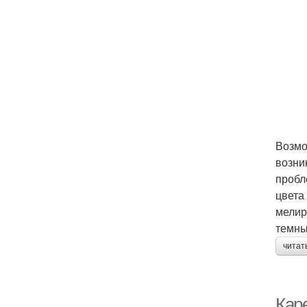
Возмо
возни
пробл
цвета
мелир
темны
читат
Кар