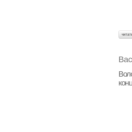
читат
Вас
Вол
кон