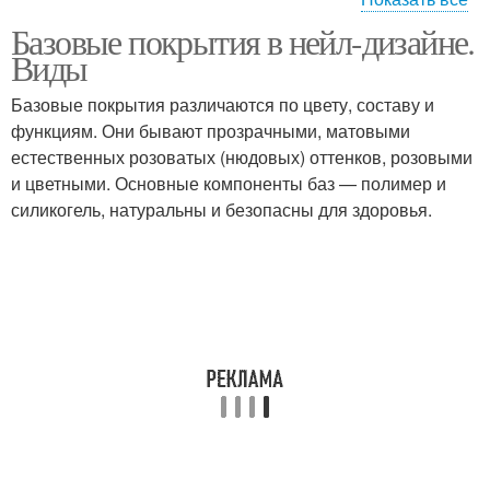
Базовые покрытия в нейл-дизайне.
База под гель-лак
Твердая база
Виды
Базовые покрытия различаются по цвету, составу и
функциям. Они бывают прозрачными, матовыми
естественных розоватых (нюдовых) оттенков, розовыми
База без укрепления
Гипоаллергенные базы
и цветными. Основные компоненты баз — полимер и
силикогель, натуральны и безопасны для здоровья.