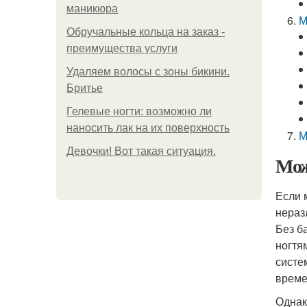
маникюра
М
Обручальные кольца на заказ -
преимущества услуги
Удаляем волосы с зоны бикини.
Бритье
Гелевые ногти: возможно ли
наносить лак на их поверхность
М
Девочки! Вот такая ситуация.
Мож
Если 
нераз
Без б
ногтя
систе
време
Однак