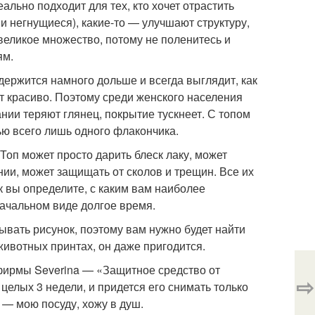
еально подходит для тех, кто хочет отрастить
и негнущиеся), какие-то — улучшают структуру,
великое множество, потому не поленитесь и
ям.
держится намного дольше и всегда выглядит, как
ит красиво. Поэтому среди женского населения
нии теряют глянец, покрытие тускнеет. С топом
ью всего лишь одного флакончика.
Топ может просто дарить блеск лаку, может
нии, может защищать от сколов и трещин. Все их
к вы определите, с каким вам наиболее
ачальном виде долгое время.
ывать рисунок, поэтому вам нужно будет найти
животных принтах, он даже пригодится.
фирмы Severina — «Защитное средство от
⇨
 целых 3 недели, и придется его снимать только
й — мою посуду, хожу в душ.