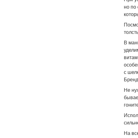
но по
котор
Посмо
толст
В ман
удели
витам
особе
с шел
Бренд
Не ну
бывае
гонит
Испол
сильн
На вс