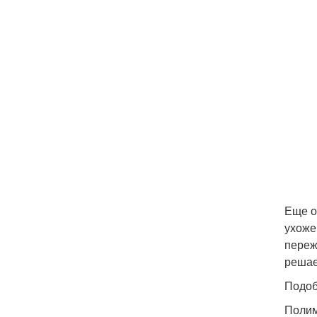
Еще о
ухоже
переж
решае
Подоб
Полим