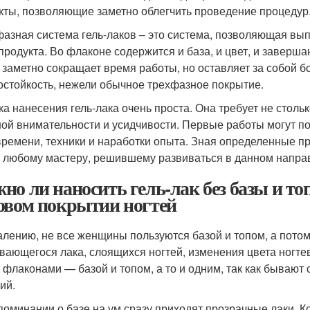
кты, позволяющие заметно облегчить проведение процедур
азная система гель-лаков – это система, позволяющая вы
продукта. Во флаконе содержится и база, и цвет, и заверша
и заметно сокращает время работы, но оставляет за собой 
остойкость, нежели обычное трехфазное покрытие.
ка нанесения гель-лака очень проста. Она требует не стольк
ой внимательности и усидчивости. Первые работы могут пол
времени, техники и наработки опыта. Зная определенные пр
 любому мастеру, решившему развиваться в данном напра
но ли наносить гель-лак без базы и топ
овом покрытии ногтей
алению, не все женщины пользуются базой и топом, а пото
вающегося лака, слоящихся ногтей, изменения цвета ногте
 флаконами — базой и топом, а то и одним, так как бывают
ий.
поминании о базе на ум сразу приходят прозрачные лаки. Ко