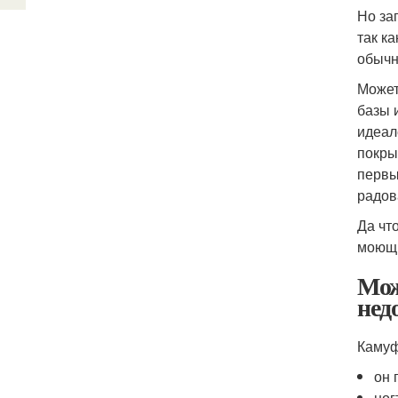
Но за
так к
обычн
Может
базы 
идеал
покры
первы
радов
Да чт
моющи
Мож
нед
Камуф
он 
ног