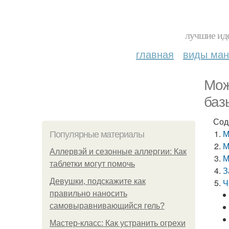
лучшие иде
главная
виды ма
Мож
баз
Сод
М
Популярные материалы
М
Аллервэй и сезонные аллергии: Как
М
таблетки могут помочь
З
Девушки, подскажите как
Ч
правильно наносить
самовыравнивающийся гель?
Мастер-класс: Как устранить огрехи