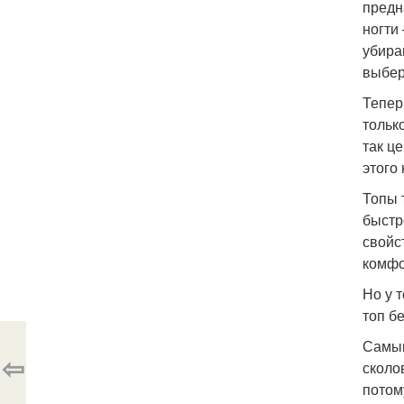
предн
ногти
убира
выбер
Тепер
тольк
так ц
этого
Топы 
быстр
свойс
комфо
Но у 
топ б
Самым
⇦
сколо
потом