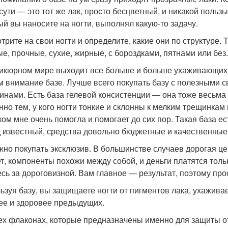
 сути — это тот же лак, просто бесцветный, и никакой пользы
ый вы наносите на ногти, выполнял какую-то задачу.
трите на свои ногти и определите, какие они по структуре. 
ые, прочные, сухие, жирные, с бороздками, пятнами или без.
икюрном мире выходит все больше и больше ухаживающих ср
м внимание базе. Лучше всего покупать базу с полезными с
инами. Есть база гелевой консистенции — она тоже весьма
нно тем, у кого ногти тонкие и склонны к мелким трещинкам п
ком мне очень помогла и помогает до сих пор. Такая база ес
 известный, средства довольно бюджетные и качественные
жно покупать эксклюзив. В большинстве случаев дорогая цен
т, компоненты похожи между собой, и деньги платятся тольк
есь за дороговизной. Вам главное — результат, поэтому пр
ьзуя базу, вы защищаете ногти от пигментов лака, ухаживае
ее и здоровее предыдущих.
ех флаконах, которые предназначены именно для защиты от 