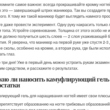
помните самое важное: всегда прокрашивайте кромку ногтей!
ак это — завершающий штрих маникюра. Так вы создадите п
ого. К тому же такой маникюр будет выглядеть намного про
е даже провести эксперимент. Одну руку накрасить только 
и топа. Устройте соревнование. Толщина от этого особо не 
е должно получиться шесть слоев — 2 слоя ухаживающей баз
тия. Я уверена, что маникюр на первой руке уже спустя 2-3
е сколы, особенно на кромке, а вторая рука, где были испо
ать глаз.
о три дня! Уже в первый день можно устроить рукам экзамен
м средством, и расскажите о результатах.
но ли наносить камуфлирующий гель 
остатки
лирующий гель для наращивания ногтей имеет свои плюсы и
препятствует образованию на ногте грибковых образований
тевая пластина под слоем камуфляжа «дышит»;