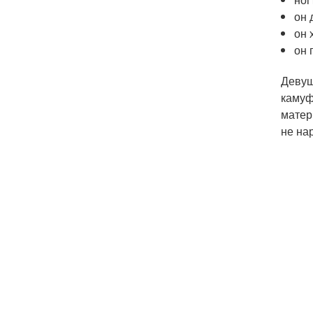
он 
он 
он 
Девуш
камуф
матер
не на