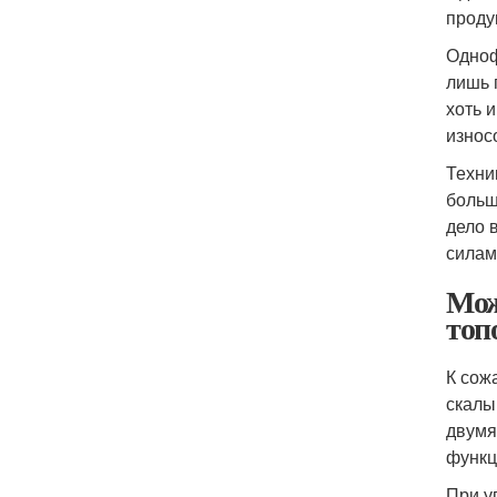
проду
Одноф
лишь 
хоть 
износ
Техни
больш
дело 
силам
Мож
топ
К сож
скалы
двумя
функц
При у