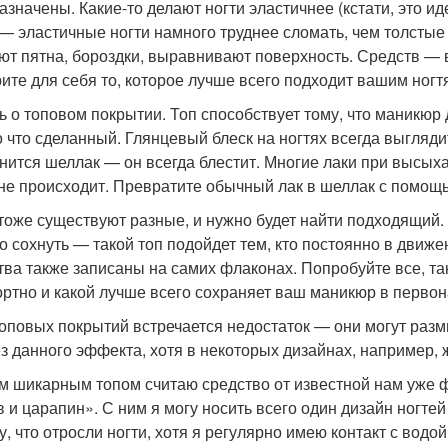
азначены. Какие-то делают ногти эластичнее (кстати, это ид
 — эластичные ногти намного труднее сломать, чем толстые 
ют пятна, бороздки, выравнивают поверхность. Средств — 
ите для себя то, которое лучше всего подходит вашим ногт
ь о топовом покрытии. Топ способствует тому, что маникюр 
о что сделанный. Глянцевый блеск на ногтях всегда выгляд
енится шеллак — он всегда блестит. Многие лаки при высыха
 не происходит. Превратите обычный лак в шеллак с помощ
тоже существуют разные, и нужно будет найти подходящий. 
о сохнуть — такой топ подойдет тем, кто постоянно в движе
тва также записаны на самих флаконах. Попробуйте все, та
ртно и какой лучше всего сохраняет ваш маникюр в первон
топовых покрытий встречается недостаток — они могут разм
ез данного эффекта, хотя в некоторых дизайнах, например, 
 шикарным топом считаю средство от известной нам уже 
в и царапин». С ним я могу носить всего один дизайн ногтей
у, что отросли ногти, хотя я регулярно имею контакт с водо