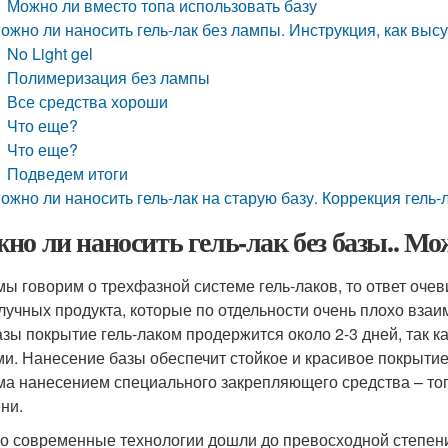
Можно ли вместо топа использовать базу
ожно ли наносить гель-лак без лампы. Инструкция, как выс
No Light gel
Полимеризация без лампы
Все средства хороши
Что еще?
Что еще?
Подведем итоги
ожно ли наносить гель-лак на старую базу. Коррекция гель-
но ли наносить гель-лак без базы.. Мо
мы говорим о трехфазной системе гель-лаков, то ответ очевид
лучных продукта, которые по отдельности очень плохо вза
азы покрытие гель-лаком продержится около 2-3 дней, так к
ми. Нанесение базы обеспечит стойкое и красивое покрытие
ма нанесением специального закрепляющего средства – топ
ни.
о современные технологии дошли до превосходной степени