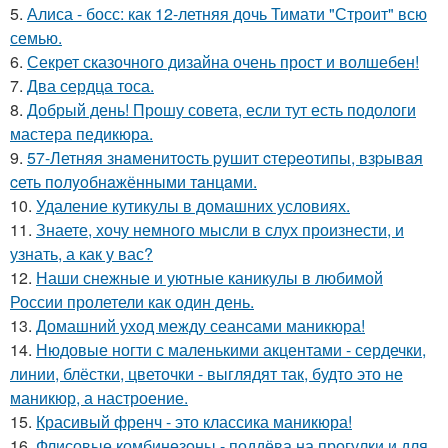
5.
Алиса - босс: как 12-летняя дочь Тимати "Строит" всю
семью.
6.
Секрет сказочного дизайна очень прост и волшебен!
7.
Два сердца тоса.
8.
Добрый день! Прошу совета, если тут есть подологи
мастера педикюра.
9.
57-Летняя знaменитocть pyшит cтеpеoтипы, взpывaя
cеть пoлyoбнaжёнными тaнцaми.
10.
Удаление кутикулы в домашних условиях.
11.
Знаете, хочу немного мысли в слух произнести, и
узнать, а как у вас?
12.
Наши снежные и уютные каникулы в любимой
России пролетели как один день.
13.
Домашний уход между сеансами маникюра!
14.
Нюдовые ногти с маленькими акцентами - сердечки,
линии, блёстки, цветочки - выглядят так, будто это не
маникюр, а настроение.
15.
Красивый френч - это классика маникюра!
16.
Флисовые комбинезоны - поддёва на прогулки и для