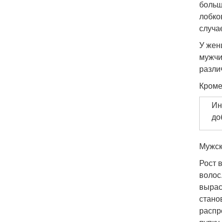
больш
лобко
случа
У жен
мужчи
разли
Кроме
Ин
до
Мужск
Рост 
волос
вырас
стано
распр