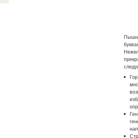
Пышна
буква
Нежел
прекр
следу
Гор
мно
воз
изб
опр
Ген
ген
нап
Стр