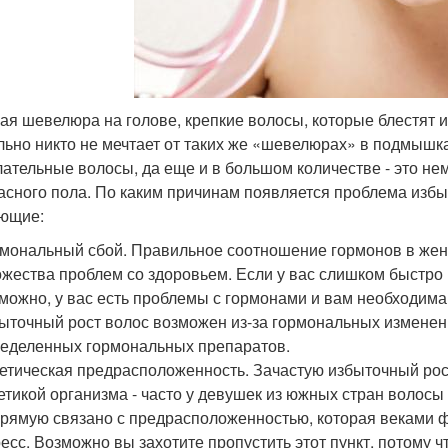
я шевелюра на голове, крепкие волосы, которые блестят и 
льно никто не мечтает от таких же «шевелюрах» в подмышках
ательные волосы, да еще и в большом количестве - это н
асного пола. По каким причинам появляется проблема изб
ющие:
мональный сбой. Правильное соотношение гормонов в женск
жества проблем со здоровьем. Если у вас слишком быстро р
можно, у вас есть проблемы с гормонами и вам необходима
ыточный рост волос возможен из-за гормональных изменен
еделенных гормональных препаратов.
етическая предрасположенность. Зачастую избыточный ро
етикой организма - часто у девушек из южных стран волосы 
рямую связано с предрасположенностью, которая веками ф
есс. Возможно вы захотите пропустить этот пункт, потому ч