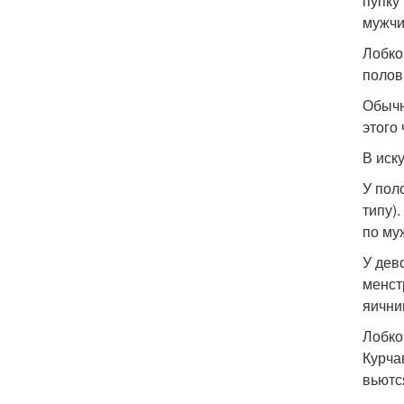
пупку
мужчи
Лобко
полов
Обычн
этого
В иск
У пол
типу)
по му
У дев
менст
яични
Лобко
Курча
вьютс