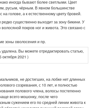
днако иногда бывают более светлыми. Цвет
им, русым, чёрным. В явном большинстве
 на голове, а к естественному цвету бровей.
редко существенно выходит за зону бикини. У
волосяной покров ног и живота. Это связано с
ме зоны оволосения и пр.
 удалена. Вы можете отредактировать статью,
5 октября 2021 )
мальчиков, не достигших, на лобке нет длинных
олового созревания, с 10 лет, и полностью
нования полового члена, волосы постепенно
чаще всего мошонку, после чего
азным сужением его по средней линии живота к