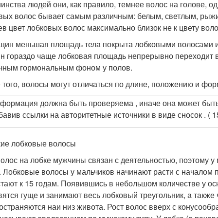
инства людей они, как правило, темнее волос на голове, о
вых волос бывает самым различным: белым, светлым, рыж
ев цвет лобковых волос максимально близок не к цвету волос
щин меньшая площадь тела покрыта лобковыми волосами и 
н гораздо чаще лобковая площадь непрерывно переходит в 
чным гормональным фоном у полов.
 того, волосы могут отличаться по длине, положению и фор
формация должна быть проверяема , иначе она может быть
бавив ссылки на авторитетные источники в виде сносок . ( 1
ие лобковые волосы
волос на лобке мужчины связан с деятельностью, поэтому у 
. Лобковые волосы у мальчиков начинают расти с началом п
тают к 15 годам. Появившись в небольшом количестве у ос
вятся гуще и занимают весь лобковый треугольник, а также 
остраняются наи низ живота. Рост волос вверх с конусообр