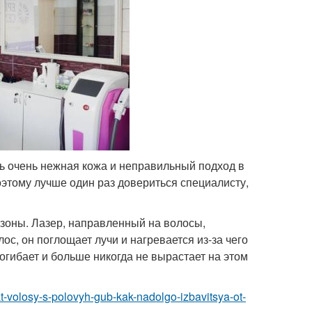
есь очень нежная кожа и неправильный подход в
оэтому лучше один раз довериться специалисту,
 зоны. Лазер, направленный на волосы,
ос, он поглощает лучи и нагревается из-за чего
огибает и больше никогда не вырастает на этом
at-volosy-s-polovyh-gub-kak-nadolgo-izbavitsya-ot-