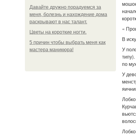
мошон
Давайте дружно порадуемся за
начал
меня, болезнь и нахождение дома
корот
раскрывают в нас талант.
« Про
Цветы на короткие ногти.
В иск
5 причин чтобы выбрать меня как
У пол
мастера маникюра!
типу)
по му
У дев
менст
яични
Лобко
Курча
вьютс
волос
Лобко