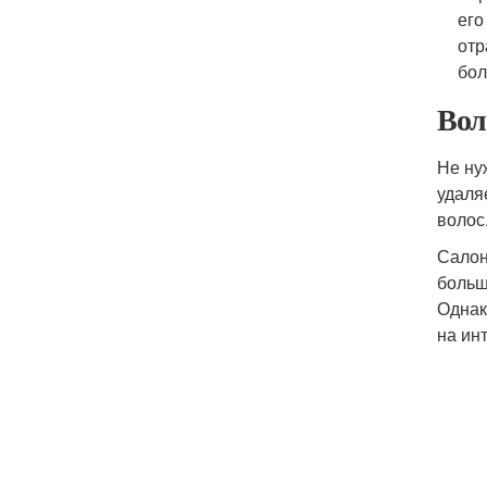
его
отр
бол
Вол
Не ну
удаля
волос
Салон
больш
Однак
на ин