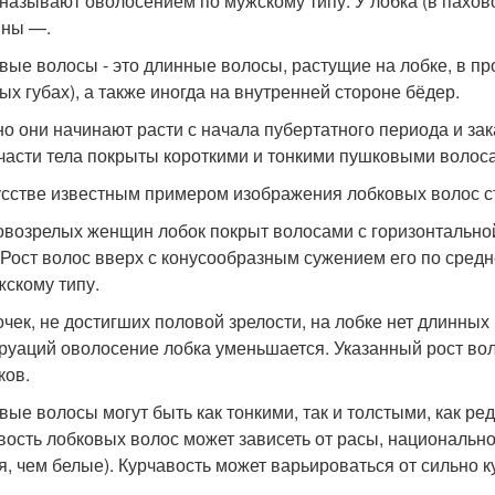
 называют оволосением по мужскому типу. У лобка (в пахов
ны —.
вые волосы - это длинные волосы, растущие на лобке, в п
ых губах), а также иногда на внутренней стороне бёдер.
о они начинают расти с начала пубертатного периода и за
 части тела покрыты короткими и тонкими пушковыми волос
усстве известным примером изображения лобковых волос ст
овозрелых женщин лобок покрыт волосами с горизонтально
. Рост волос вверх с конусообразным сужением его по сред
жскому типу.
очек, не достигших половой зрелости, на лобке нет длинны
руаций оволосение лобка уменьшается. Указанный рост во
ков.
вые волосы могут быть как тонкими, так и толстыми, как ред
вость лобковых волос может зависеть от расы, национально
я, чем белые). Курчавость может варьироваться от сильно 