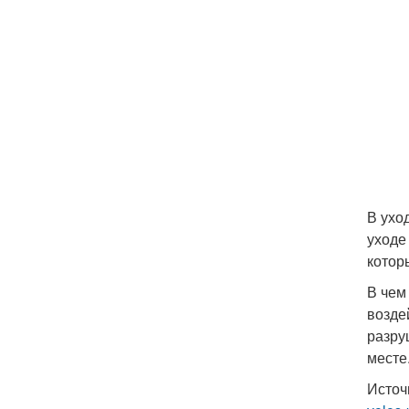
В ухо
уходе
котор
В чем
возде
разру
месте
Источ