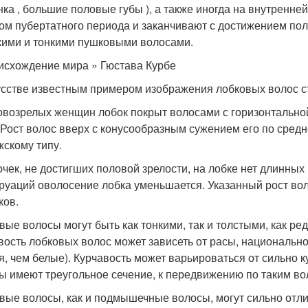
ка , большие половые губы ), а также иногда на внутренней
ом пубертатного периода и заканчивают с достижением полов
кими и тонкими пушковыми волосами.
исхождение мира » Гюстава Курбе
усстве известным примером изображения лобковых волос ст
овозрелых женщин лобок покрыт волосами с горизонтально
. Рост волос вверх с конусообразным сужением его по сред
жскому типу.
очек, не достигших половой зрелости, на лобке нет длинны
руаций оволосение лобка уменьшается. Указанный рост во
ков.
вые волосы могут быть как тонкими, так и толстыми, как ред
вость лобковых волос может зависеть от расы, национально
я, чем белые). Курчавость может варьироваться от сильно
ы имеют треугольное сечение, к передвижению по таким в
вые волосы, как и подмышечные волосы, могут сильно отлич