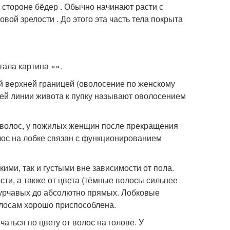
 стороне бёдер . Обычно начинают расти с
ой зрелости . До этого эта часть тела покрыта
ала картина «».
й верхней границей (оволосение по женскому
ней линии живота к пупку называют оволосением
х волос, у пожилых женщин после прекращения
лос на лобке связан с функционированием
кими, так и густыми вне зависимости от пола.
сти, а также от цвета (тёмные волосы сильнее
 курчавых до абсолютно прямых. Лобковые
олосам хорошо приспособлена.
аться по цвету от волос на голове. У