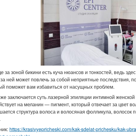
де за зоной бикини есть куча нюансов и тонкостей, ведь зд
 за ней может повлечь за собой неприятные последствия, п
ый поможет вам избавиться от насущных проблем.
 же заключается суть лазерной эпиляции интимной женской
йствует на меланин — пигмент, который отвечает за цвет вол
шается структура волоса и волосяная фолликула, волосок п
.
ник:
https://krasivyepricheski.com/kak-sdelat-prichesku/kak-ubr