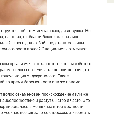
струятся - об этом мечтает каждая девушка. Но
, на ногах, в области бикини или на лице.
емалый стресс для любой представительницы
ыточного роста волос? Специалисты отмечают
ом организме - это залог того, что вы избежите
астут волосы на теле, а также они жесткие, то
 консультация эндокринолога. Также
ий во время беременности или же приема
ст волос ознаменован происхождением или же
наиболее жесткие и растут быстро и часто. Это
ормировалась в женщинах в той местности.
то «сейчас всё связано со стрессом, а избежать