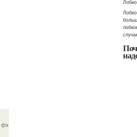
Лобко
Лобко
больш
лобко
случа
Поч
над
⇦