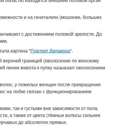
ой области) находится внешний половой орган
ромежности и на гениталиях (мошонке, больших
канчивают с достижением половой зрелости. До
ами.
ала картина "
Портрет Делакроа
".
й верхней границей (оволосение по женскому
ней линии живота к пупку называют оволосением
х волос, у пожилых женщин после прекращения
лос на лобке связан с функционированием
кими, так и густыми вне зависимости от пола.
сти, а также от цвета (тёмные волосы сильнее
курчавых до абсолютно прямых.