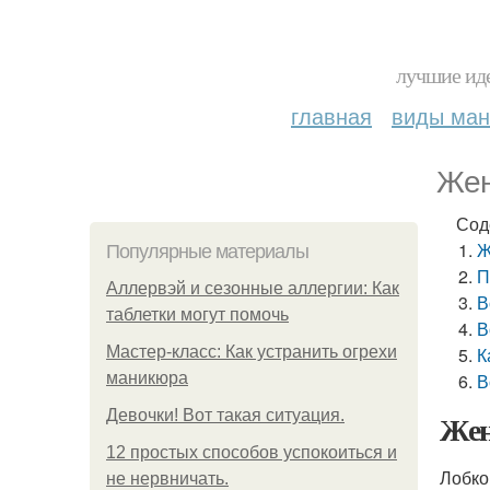
лучшие иде
главная
виды ма
Жен
Сод
Ж
Популярные материалы
П
Аллервэй и сезонные аллергии: Как
В
таблетки могут помочь
В
Мастер-класс: Как устранить огрехи
К
маникюра
В
Девочки! Вот такая ситуация.
Жен
12 простых способов успокоиться и
Лобко
не нервничать.