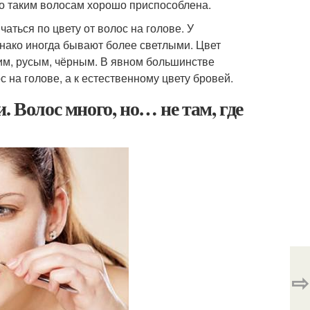
о таким волосам хорошо приспособлена.
аться по цвету от волос на голове. У
днако иногда бывают более светлыми. Цвет
им, русым, чёрным. В явном большинстве
 на голове, а к естественному цвету бровей.
. Волос много, но… не там, где
⇨