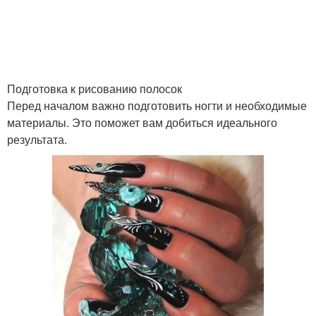
Точки под ногтями
Точки под ногтем
Подготовка к рисованию полосок
Черные полоски
Пятно на ногте
Перед началом важно подготовить ногти и необходимые
материалы. Это поможет вам добиться идеального
результата.
Пятна под ногтями
Полоска на ногте
Меланома под ногтем
Меланомы под ногтем