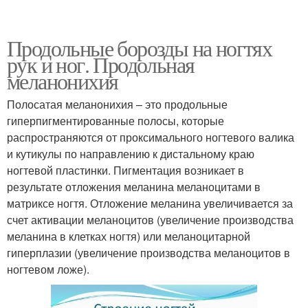
Продольные борозды на ногтях
рук и ног. Продольная
меланонихия
Полосатая меланонихия – это продольные
гиперпигментированные полосы, которые
распространяются от проксимального ногтевого валика
и кутикулы по направлению к дистальному краю
ногтевой пластинки. Пигментация возникает в
результате отложения меланина меланоцитами в
матриксе ногтя. Отложение меланина увеличивается за
счет активации меланоцитов (увеличение производства
меланина в клетках ногтя) или меланоцитарной
гиперплазии (увеличение производства меланоцитов в
ногтевом ложе).