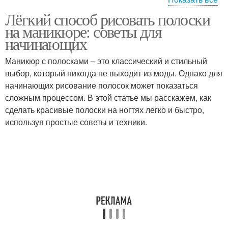
Лёгкий способ рисовать полоски
Борозды на ногтях
Бороздки на ногтях
на маникюре: советы для
начинающих
Маникюр с полосками – это классический и стильный
выбор, который никогда не выходит из моды. Однако для
Продольные полоски
Пятна на ногтях
начинающих рисование полосок может показаться
сложным процессом. В этой статье мы расскажем, как
сделать красивые полоски на ногтях легко и быстро,
используя простые советы и техники.
Неровности на ногтях
Полосы на ногтях
Точки на ногтях
Точка под ногтем