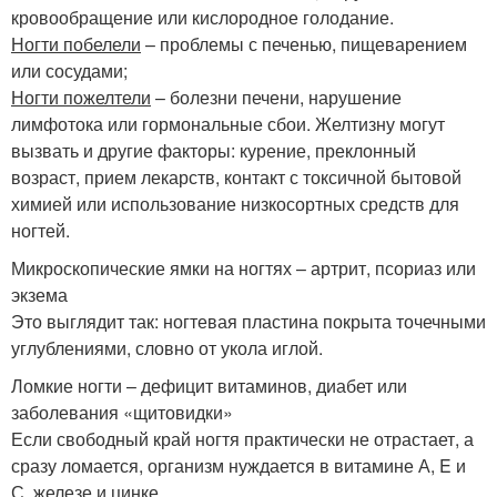
кровообращение или кислородное голодание.
Ногти побелели
– проблемы с печенью, пищеварением
или сосудами;
Ногти пожелтели
– болезни печени, нарушение
лимфотока или гормональные сбои. Желтизну могут
вызвать и другие факторы: курение, преклонный
возраст, прием лекарств, контакт с токсичной бытовой
химией или использование низкосортных средств для
ногтей.
Микроскопические ямки на ногтях – артрит, псориаз или
экзема
Это выглядит так: ногтевая пластина покрыта точечными
углублениями, словно от укола иглой.
Ломкие ногти – дефицит витаминов, диабет или
заболевания «щитовидки»
Если свободный край ногтя практически не отрастает, а
сразу ломается, организм нуждается в витамине А, E и
С, железе и цинке.