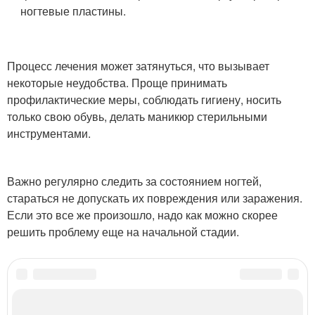
ногтевые пластины.
Процесс лечения может затянуться, что вызывает
некоторые неудобства. Проще принимать
профилактические меры, соблюдать гигиену, носить
только свою обувь, делать маникюр стерильными
инструментами.
Важно регулярно следить за состоянием ногтей,
стараться не допускать их повреждения или заражения.
Если это все же произошло, надо как можно скорее
решить проблему еще на начальной стадии.
Категории:
Черная точка
,
Точка под ногтем
,
Пятна на ногтях
,
Большие пальцевы
,
Черные полоски
,
Полоски на ногтях
,
Коричневое пятно
,
Пятно на ногте
,
Большой
палец
,
Темное пятно
,
Черные точки
,
Точки на ногтях
,
Черные пятна
,
Внешние