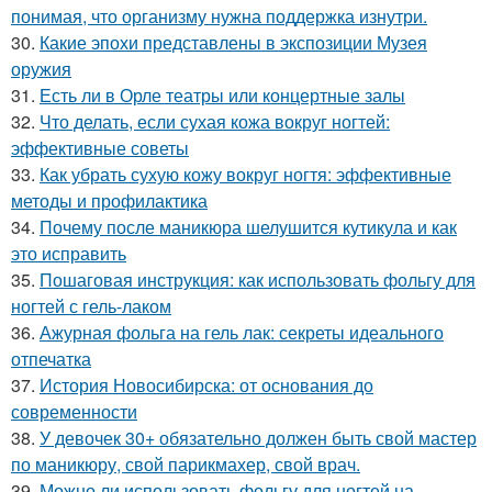
понимая, что организму нужна поддержка изнутри.
30.
Какие эпохи представлены в экспозиции Музея
оружия
31.
Есть ли в Орле театры или концертные залы
32.
Что делать, если сухая кожа вокруг ногтей:
эффективные советы
33.
Как убрать сухую кожу вокруг ногтя: эффективные
методы и профилактика
34.
Почему после маникюра шелушится кутикула и как
это исправить
35.
Пошаговая инструкция: как использовать фольгу для
ногтей с гель-лаком
36.
Ажурная фольга на гель лак: секреты идеального
отпечатка
37.
История Новосибирска: от основания до
современности
38.
У девочек 30+ обязательно должен быть свой мастер
по маникюру, свой парикмахер, свой врач.
39.
Можно ли использовать фольгу для ногтей на