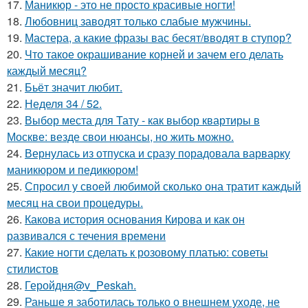
17.
Маникюр - это не просто красивые ногти!
18.
Любовниц заводят только слабые мужчины.
19.
Мастера, а какие фразы вас бесят/вводят в ступор?
20.
Что такое окрашивание корней и зачем его делать
каждый месяц?
21.
Бьёт значит любит.
22.
Неделя 34 / 52.
23.
Выбор места для Тату - как выбор квартиры в
Москве: везде свои нюансы, но жить можно.
24.
Вернулась из отпуска и сразу порадовала варварку
маникюром и педикюром!
25.
Спросил у своей любимой сколько она тратит каждый
месяц на свои процедуры.
26.
Какова история основания Кирова и как он
развивался с течения времени
27.
Какие ногти сделать к розовому платью: советы
стилистов
28.
Геройдня@v_Peskah.
29.
Раньше я заботилась только о внешнем уходе, не