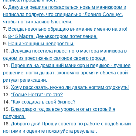
6.
Девушка решила похвастаться новым маникюром и
написала подруге, что специально "Ловила Солнце",
чтобы ногти красиво блестели.
7.
Всегда невольно обращаю внимание именно на это!
8.
8-15 Марта. Деньвкотором потепление.
9.
Наши женщины невероятны.
10.
Девушка посетила известного мастера маникюра в
одном из престижных салонов своего города.
11.
Перешла на домашний маникюр и педикюр - лучшее
решение: ногти дышат, экономлю время и обрела свой
ритуал релаксации.
12.
Хочу рассказать, нужно ли давать ногтям отдохнуть!
13.
"Голые Ногти" что это?
14.
"Как создавать свой бизнес?
15.
Благодарю год за все уроки, и опыт который я
получила.
16.
Доброго дня! Прошу советов по работе с подобными
ногтями и оцените пожалуйста результат.