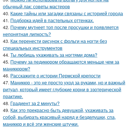
обычный лак: советы мастеров
40.
Какие тайны или загадки связаны с историей города
41.
Подборка идей в пастельных оттенках.
42.
Почему мутнеет топ после просушки и появляется
непонятная липкость?
43.
Как перенести рисунок с фольги на ногти без
специальных инструментов
44.
Ты любишь ухаживать за ногтями дома?
45.
Почему за педикюром обращаются меньше чем за
маникюром?
46.
Расскажите о истории Пермской крепости
47.
Маникюр - это не просто уход за руками, но и важный
ритуал, который имеет глубокие корни в эзотерической
практике.
48.
Градиент за 2 минуты?
49.
Как это прекрасно быть девушкой, ухаживать за
собой, выбирать красивый наряд и безделушки, спа,
маникюр и всё эти женские штучки.